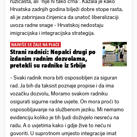
ružičasta, ali "nije ni tako crna". Kazala je kako
Hrvatska zadnjih godina bilježi dobre stope rasta,
ali je zabrinjava činjenica da unatoč liberalizaciji
uvoza radne snage - Hrvatskoj nedostaju
imigracijska i integracijska strategija.
NAJVIŠE SE ŽALE NA PLAĆE
Strani radnici: Nepalci drugi po
izdanim radnim dozvolama,
pretekli su radnike iz Srbije
- Svaki radnik mora biti osposobljen za siguran
rad. Ja bih da taksist poznaje propise i da ima
vozačku dozvolu, Moramo svakom radniku
osigurati sigurne radne uvjete. On mora proći to
osposobljavanje na službenom jeziku. Mi nemamo
evidenciju koliko je tih ljudi doživjelo nesreću na
radu. A o uvjetima kako i gdje žive to neću ni
govoriti. U suprotnom umjesto integracije imat