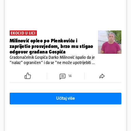
EKOCID U LICI
Milinović opleo po Plenkoviću i
zaprijetio prosvjedom, brzo mu stigao
odgovor građana Gospića
Gradonačelnik Gospića Darko Milinović ispalio da je
"nalaz" ograničen" i da se "ne može upotrijebiti za
sudske sporove". Građani Gospića ga podsjetili da
ga je naručio Uskok i da je dio spisa
14
Učitaj više