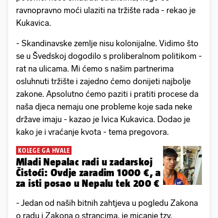
ravnopravno moći ulaziti na tržište rada - rekao je
Kukavica.
- Skandinavske zemlje nisu kolonijalne. Vidimo što
se u Švedskoj dogodilo s proliberalnom politikom -
rat na ulicama. Mi ćemo s našim partnerima
osluhnuti tržište i zajedno ćemo donijeti najbolje
zakone. Apsolutno ćemo paziti i pratiti procese da
naša djeca nemaju one probleme koje sada neke
države imaju - kazao je Ivica Kukavica. Dodao je
kako je i vraćanje kvota - tema pregovora.
KOLEGE GA HVALE
Mladi Nepalac radi u zadarskoj
Čistoći: Ovdje zaradim 1000 €, a
za isti posao u Nepalu tek 200 €
- Jedan od naših bitnih zahtjeva u pogledu Zakona
o radu i Zakona o strancima, je micanje tzv.