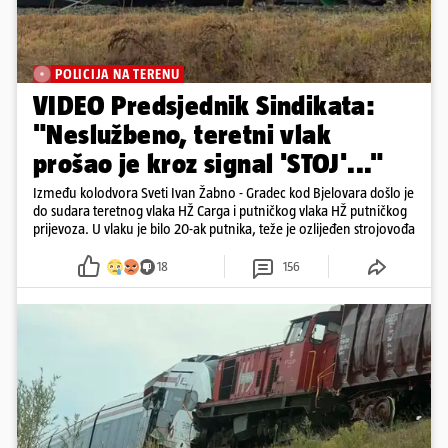
POLICIJA NA TERENU
VIDEO Predsjednik Sindikata:
"Neslužbeno, teretni vlak
prošao je kroz signal 'STOJ'..."
Između kolodvora Sveti Ivan Žabno - Gradec kod Bjelovara došlo je
do sudara teretnog vlaka HŽ Carga i putničkog vlaka HŽ putničkog
prijevoza. U vlaku je bilo 20-ak putnika, teže je ozlijeđen strojovođa
18
156