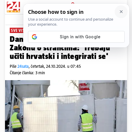
PRIJAVA
News
Komentari
19
SVE VIŠE STRANIH RADNIKA
Danas u Saboru rasprava o
Zakonu o strancima: 'Trebaju
učiti hrvatski i integrirati se'
Piše
24sata
,
četvrtak, 24.10.2024. u 07:45
Čitanje članka: 3 min