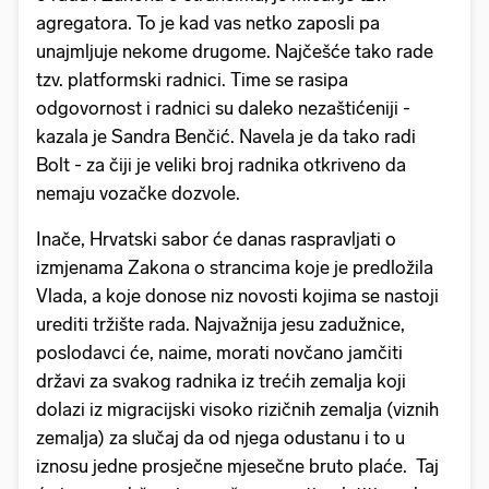
agregatora. To je kad vas netko zaposli pa
unajmljuje nekome drugome. Najčešće tako rade
tzv. platformski radnici. Time se rasipa
odgovornost i radnici su daleko nezaštićeniji -
kazala je Sandra Benčić. Navela je da tako radi
Bolt - za čiji je veliki broj radnika otkriveno da
nemaju vozačke dozvole.
Inače, Hrvatski sabor će danas raspravljati o
izmjenama Zakona o strancima koje je predložila
Vlada, a koje donose niz novosti kojima se nastoji
urediti tržište rada. Najvažnija jesu zadužnice,
poslodavci će, naime, morati novčano jamčiti
državi za svakog radnika iz trećih zemalja koji
dolazi iz migracijski visoko rizičnih zemalja (viznih
zemalja) za slučaj da od njega odustanu i to u
iznosu jedne prosječne mjesečne bruto plaće. Taj