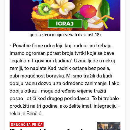
Igre na sreću mogu izazvati ovisnost. 18+
- Privatne firme određuju koji radnici im trebaju.
Imamo ogroman porast broja tvrtki koje se bave
'legalnom trgovinom ljudima'. Uzmu ljude u nekoj
zemlji, to naplate.Kad radnik ostane bez posla,
gubi mogućnost boravka. Mi smo tražili da ljudi
dobiju radnu dozvolu za određeno zanimanje. I ako
dobiju otkaz - mogu određeno vrijeme tražiti
posao i otići kod drugog poslodavca. To bi trebalo
produžiti na tri godine, ako želite imati integraciju -
rekla je Benčić.
DRUGAČIJA PRIČA