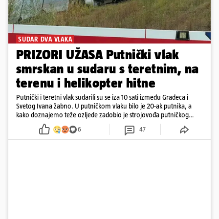
SUDAR DVA VLAKA
PRIZORI UŽASA Putnički vlak
smrskan u sudaru s teretnim, na
terenu i helikopter hitne
Putnički i teretni vlak sudarili su se iza 10 sati između Gradeca i
Svetog Ivana žabno. U putničkom vlaku bilo je 20-ak putnika, a
kako doznajemo teže ozljede zadobio je strojovođa putničkog
vlaka. Zatvoren je promet, a fotoreporteri Prigorskog objavili su
6
47
prve snimke s mjesta sudara