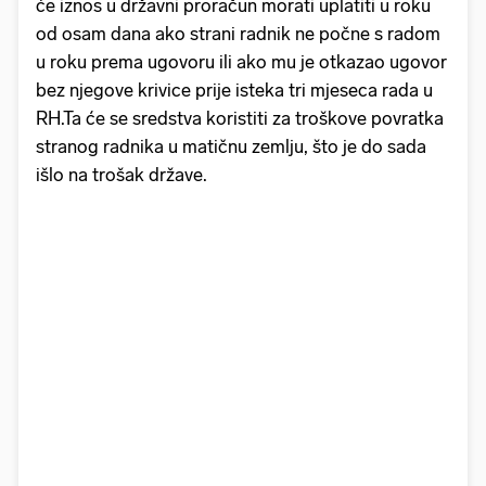
će iznos u državni proračun morati uplatiti u roku
od osam dana ako strani radnik ne počne s radom
u roku prema ugovoru ili ako mu je otkazao ugovor
bez njegove krivice prije isteka tri mjeseca rada u
RH.Ta će se sredstva koristiti za troškove povratka
stranog radnika u matičnu zemlju, što je do sada
išlo na trošak države.