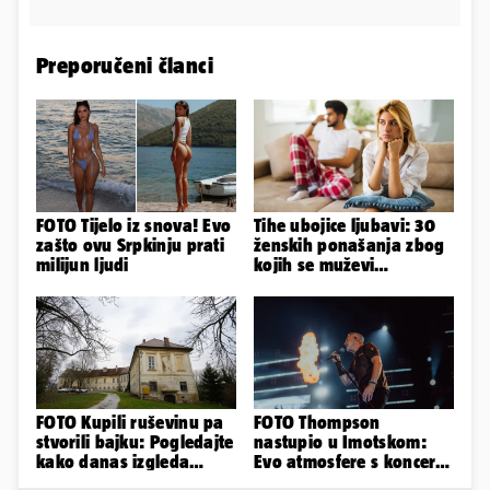
Preporučeni članci
FOTO Tijelo iz snova! Evo
Tihe ubojice ljubavi: 30
zašto ovu Srpkinju prati
ženskih ponašanja zbog
milijun ljudi
kojih se muževi
emocionalno distanciraju
FOTO Kupili ruševinu pa
FOTO Thompson
stvorili bajku: Pogledajte
nastupio u Imotskom:
kako danas izgleda
Evo atmosfere s koncerta
dvorac u Zagorju
na Gospinom docu