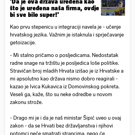
'Da je ova država uređena kao
što je uređena naša firma, ovdje
bi sve bilo super!'
Kao prvu stepenicu u integraciji navela je - učenje
hrvatskog jezika. Važnim je istaknula i sprječavanje
getoizacije.
- Mi stalno pričamo o posljedicama. Nedostatak
radne snage na tržištu je posljedica loše politike.
Stravičan broj mladih Hrvata izišao je iz Hrvatske a
mi apsolutno kao država nismo dobro reagirali -
kazao je Ivica Kukavica iz Domovinskog pokreta.
Veseli ga, kaže, što su neke odredbe u novom
zakonu strože.
- Drago mi je i da je naš ministar Šipić uveo u ovaj
zakon - da se Hrvati bez državljanstva i njihovi
potomci neće smatrati strancima, nego će