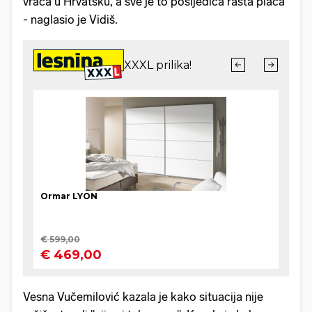
vraća u Hrvatsku, a sve je to posljedica rasta plaća
- naglasio je Vidiš.
Vesna Vučemilović kazala je kako situacija nije