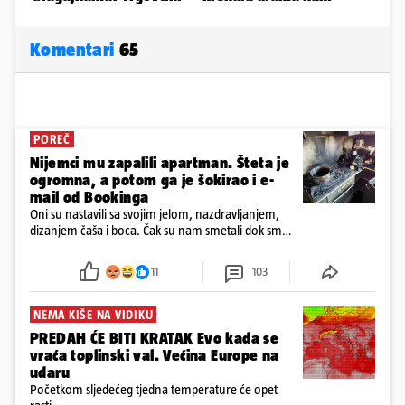
Komentari
65
POREČ
Nijemci mu zapalili apartman. Šteta je
ogromna, a potom ga je šokirao i e-
mail od Bookinga
Oni su nastavili sa svojim jelom, nazdravljanjem,
dizanjem čaša i boca. Čak su nam smetali dok smo
u panici kupili crijeva kako bismo pokušali ugasiti
požar, rekao je vlasnik
11
103
NEMA KIŠE NA VIDIKU
PREDAH ĆE BITI KRATAK Evo kada se
vraća toplinski val. Većina Europe na
udaru
Početkom sljedećeg tjedna temperature će opet