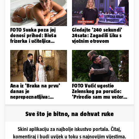
FOTO Svaka poza joj
Gledajte '240 sekundi'
donosi prihod: Bivša
24sata: Zagadili Liku s
frizerka i učiteljica
vječnim otrovom
oblinama je zapalila
Instagram
Ana iz 'Braka na prvu'
FOTO Vučić ugostio
danas je
Zelenskog pa poručio:
neprepoznatljiva:
'Priredio sam mu večeru
Odselila je iz Hrvatske, a
i poželio dobrodošlicu'
ovako sad izgleda
Sve što je bitno, na dohvat ruke
Skini aplikaciju za najbolje iskustvo portala. Čitaj,
komentiraj i budi uvijek u toku s najnovijim vijestima.