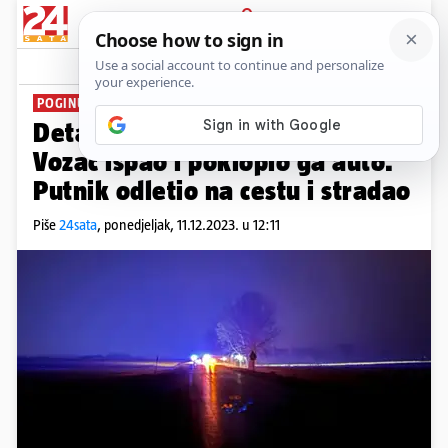
PRIJAVA
News
Komentari
65
POGINULA DVA MLADIĆA
Detalji strave kod Komletinaca:
Vozač ispao i poklopio ga auto.
Putnik odletio na cestu i stradao
Piše
24sata
,
ponedjeljak, 11.12.2023. u 12:11