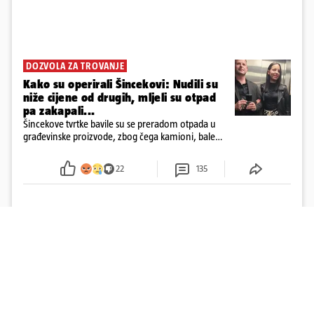
DOZVOLA ZA TROVANJE
Kako su operirali Šincekovi: Nudili su
niže cijene od drugih, mljeli su otpad
pa zakapali...
Šincekove tvrtke bavile su se preradom otpada u
građevinske proizvode, zbog čega kamioni, bale
plastike i samljeveni materijal dugo nisu izazivali
sumnju
22
135
Učitaj više