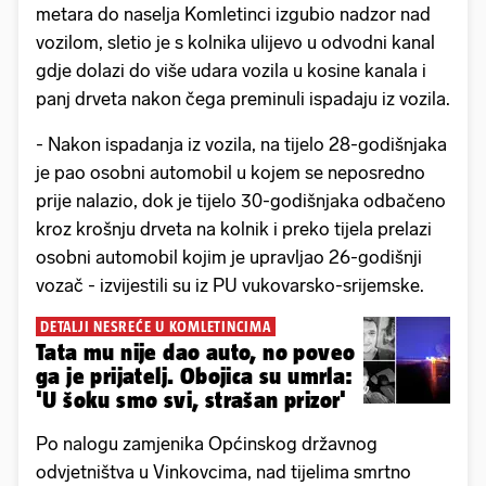
metara do naselja Komletinci izgubio nadzor nad
vozilom, sletio je s kolnika ulijevo u odvodni kanal
gdje dolazi do više udara vozila u kosine kanala i
panj drveta nakon čega preminuli ispadaju iz vozila.
- Nakon ispadanja iz vozila, na tijelo 28-godišnjaka
je pao osobni automobil u kojem se neposredno
prije nalazio, dok je tijelo 30-godišnjaka odbačeno
kroz krošnju drveta na kolnik i preko tijela prelazi
osobni automobil kojim je upravljao 26-godišnji
vozač - izvijestili su iz PU vukovarsko-srijemske.
DETALJI NESREĆE U KOMLETINCIMA
Tata mu nije dao auto, no poveo
ga je prijatelj. Obojica su umrla:
'U šoku smo svi, strašan prizor'
Po nalogu zamjenika Općinskog državnog
odvjetništva u Vinkovcima, nad tijelima smrtno