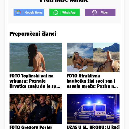
Preporučeni članci
FOTO Toplinski val na
FOTO Atraktivna
vrhuncu: Poznate
kaubojka živi svoj san i
Hrvatice znaju da je spas
osvaja mreže: Pozira na
u minijaturnom bikiniju
konjima, nastupa na
rodeu...
FOTO Gregory Porter
UŽAS U SL. BRODU: U kući