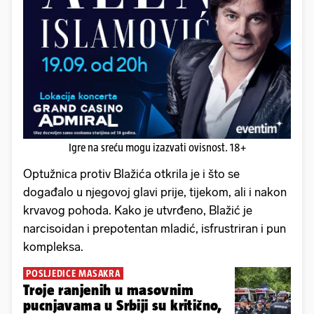
Igre na sreću mogu izazvati ovisnost. 18+
Optužnica protiv Blažića otkrila je i što se
događalo u njegovoj glavi prije, tijekom, ali i nakon
krvavog pohoda. Kako je utvrđeno, Blažić je
narcisoidan i prepotentan mladić, isfrustriran i pun
kompleksa.
POSLJEDICE MASAKRA
Troje ranjenih u masovnim
pucnjavama u Srbiji su kritično,