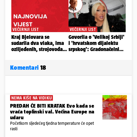
Komentari
18
NEMA KIŠE NA VIDIKU
PREDAH ĆE BITI KRATAK Evo kada se
vraća toplinski val. Većina Europe na
udaru
Početkom sljedećeg tjedna temperature će opet
rasti