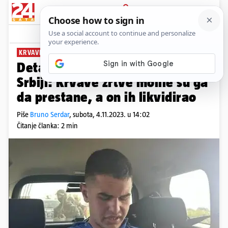
PRIJAVA
News
Komentari
18
KRVAVI POHOD UROŠA BLAŽIĆA
Detalji stravičnog masakra u
Srbiji: Krvave žrtve molile su ga
da prestane, a on ih likvidirao
Piše
Bruno Serdar
,
subota, 4.11.2023. u 14:02
Čitanje članka: 2 min