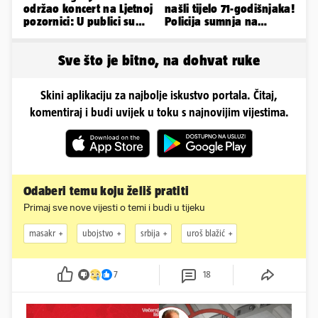
održao koncert na Ljetnoj
našli tijelo 71-godišnjaka!
pozornici: U publici su
Policija sumnja na
bili Mateša i Blanka
nasilnu smrt
Sve što je bitno, na dohvat ruke
Skini aplikaciju za najbolje iskustvo portala. Čitaj,
komentiraj i budi uvijek u toku s najnovijim vijestima.
Odaberi temu koju želiš pratiti
Primaj sve nove vijesti o temi i budi u tijeku
masakr
ubojstvo
srbija
uroš blažić
7
18