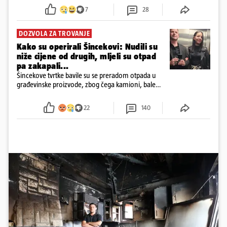
7
28
DOZVOLA ZA TROVANJE
Kako su operirali Šincekovi: Nudili su
niže cijene od drugih, mljeli su otpad
pa zakapali...
Šincekove tvrtke bavile su se preradom otpada u
građevinske proizvode, zbog čega kamioni, bale
plastike i samljeveni materijal dugo nisu izazivali
sumnju
22
140