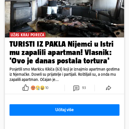
UŽAS KRAJ POREČA
TURISTI IZ PAKLA Nijemci u Istri
mu zapalili apartman! Vlasnik:
'Ovo je danas postala tortura'
Posjetili smo Markicu Kikića (63) koji je iznajmio apartman gostima
iz Njemačke. Doveli su prijatelje i partijali. Roštiljali su, a onda mu
zapalili apartman. Očajan je...
10
93
Učitaj više