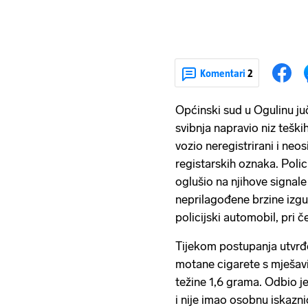
Komentari
2
Općinski sud u Ogulinu juč
svibnja napravio niz tešk
vozio neregistrirani i neo
registarskih oznaka. Polic
oglušio na njihove signale
neprilagođene brzine izgu
policijski automobil, pri č
Tijekom postupanja utvrđ
motane cigarete s mješav
težine 1,6 grama. Odbio je
i nije imao osobnu iskazni