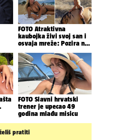
FOTO Atraktivna
kaubojka živi svoj san i
osvaja mreže: Pozira na
konjima, nastupa na
rodeu...
ašta
FOTO Slavni hrvatski
.
trener je upecao 49
godina mlađu misicu
nja
eliš pratiti