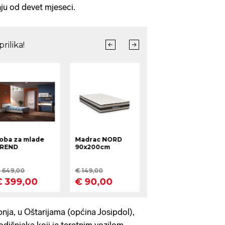
ju od devet mjeseci.
bnja, u Oštarijama (općina Josipdol),