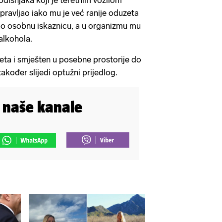
godišnjaka koji je teretnim vozilom
pravljao iako mu je već ranije oduzeta
ao osobnu iskaznicu, a u organizmu mu
alkohola.
meta i smješten u posebne prostorije do
također slijedi optužni prijedlog.
i naše kanale