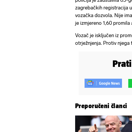
policija je zaustavila 65-
zagrebačkih registracija u
vozačka dozvola. Nije im
je izmjereno 1,60 promila 
Vozač je isključen iz pro
otrježnjenja. Protiv njega 
Prat
Preporučeni članci