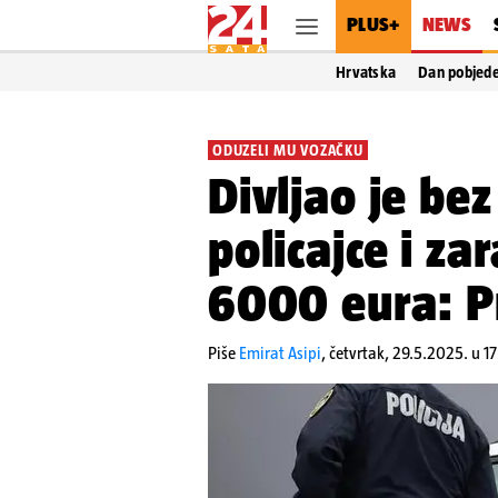
PLUS+
NEWS
Hrvatska
Dan pobjed
ODUZELI MU VOZAČKU
Divljao je be
policajce i za
6000 eura: P
Piše
Emirat Asipi
,
četvrtak, 29.5.2025. u 1