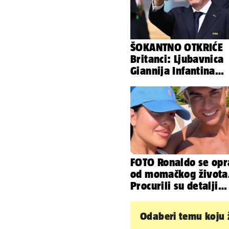
ŠOKANTNO OTKRIĆE
Britanci: Ljubavnica
Giannija Infantina
isplaćena je novcem
Uefe!?
FOTO Ronaldo se opr
od momačkog života
Procurili su detalji
glamuroznog vjenča
Odaberi temu koju ž