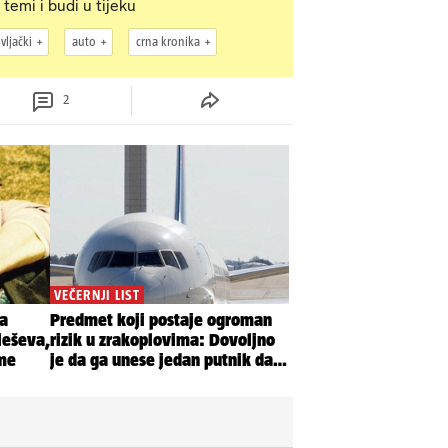
 temi i budi u tijeku
ivljački
auto
crna kronika
2