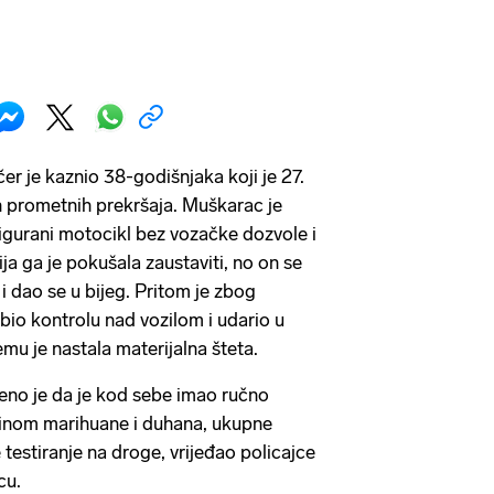
er je kaznio 38-godišnjaka koji je 27.
ih prometnih prekršaja. Muškarac je
sigurani motocikl bez vozačke dozvole i
ija ga je pokušala zaustaviti, no on se
 i dao se u bijeg. Pritom je zbog
bio kontrolu nad vozilom i udario u
emu je nastala materijalna šteta.
eno je da je kod sebe imao ručno
inom marihuane i duhana, ukupne
 testiranje na droge, vrijeđao policajce
cu.