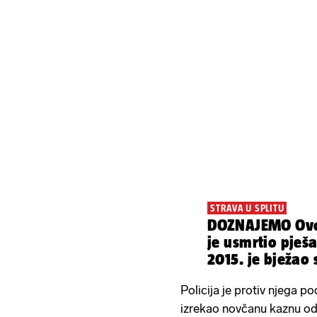
STRAVA U SPLITU
DOZNAJEMO Ovo 
je usmrtio pješa
2015. je bježao 
Policija je protiv njega po
izrekao novčanu kaznu od