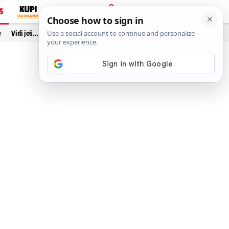
S
PRIJAVA
e
Vidi još…