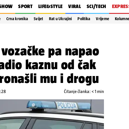
SHOW
SPORT
LIFE&STYLE
VIRAL
SCI/TECH
EXPRES
e
Crna kronika
Svijet
Rat u Ukrajini
Politika
Vrijeme
Kolumn
z vozačke pa napao
radio kaznu od čak
ronašli mu i drogu
7:28
Čitanje članka: < 1 min