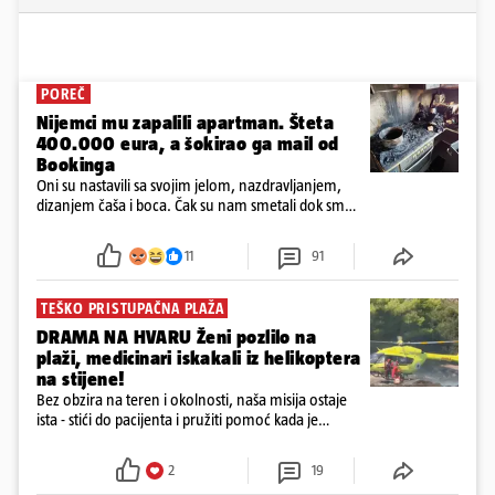
POREČ
Nijemci mu zapalili apartman. Šteta
400.000 eura, a šokirao ga mail od
Bookinga
Oni su nastavili sa svojim jelom, nazdravljanjem,
dizanjem čaša i boca. Čak su nam smetali dok smo
u panici kupili crijeva kako bismo pokušali ugasiti
požar, rekao je vlasnik
11
91
TEŠKO PRISTUPAČNA PLAŽA
DRAMA NA HVARU Ženi pozlilo na
plaži, medicinari iskakali iz helikoptera
na stijene!
Bez obzira na teren i okolnosti, naša misija ostaje
ista - stići do pacijenta i pružiti pomoć kada je
najpotrebnija - objavilo je Ministarstvo zdravstva na
Facebooku
2
19