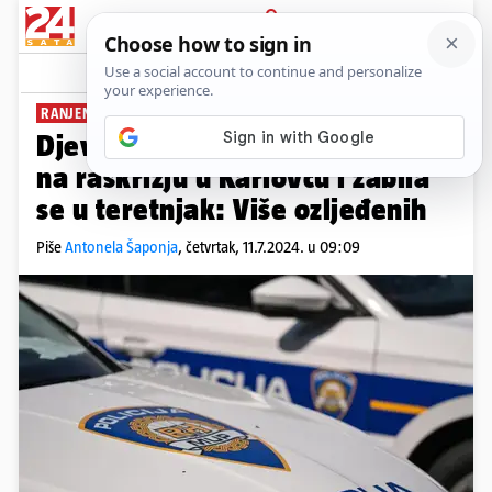
PRIJAVA
News
Komentari
9
RANJENI SU MALOLJETNICI
Djevojka (18) oduzela prednost
na raskrižju u Karlovcu i zabila
se u teretnjak: Više ozljeđenih
Piše
Antonela Šaponja
,
četvrtak, 11.7.2024. u 09:09