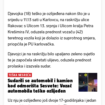
Djevojka (18) teško je ozlijeđena nakon što je u
srijedu u 11.13 sati u Karlovcu, na raskrižju ulice
Rakovac s Ulicom 13. srpnja i Ulicom kralja Petra
Krešimira IV, oduzela prednost vozaču (42)
teretnog vozila koji je dolazio iz suprotnog smjera,
priopćila je PU karlovačka.
Djevojci je na raskrižju bilo upaljeno zeleno svjetlo
te je započela skretati ulijevo, oduzela prednost
prolaska i izazvala sudar.
TEŠKA NESREĆA
Sudarili se automobil i kamion
kod odmorišta Sesvete: Vozač
automobila teško ozlijeđen
Uz nju je ozlijeđeno još dvoje 17-godišnjaka i jedan