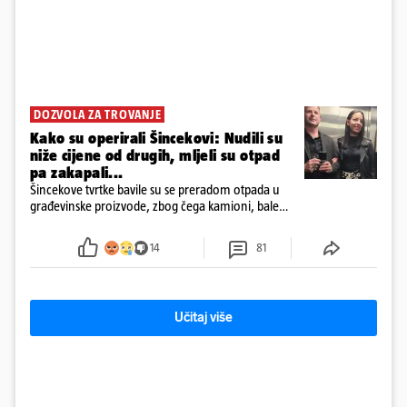
DOZVOLA ZA TROVANJE
Kako su operirali Šincekovi: Nudili su
niže cijene od drugih, mljeli su otpad
pa zakapali...
Šincekove tvrtke bavile su se preradom otpada u
građevinske proizvode, zbog čega kamioni, bale
plastike i samljeveni materijal dugo nisu izazivali
sumnju
14
81
Učitaj više