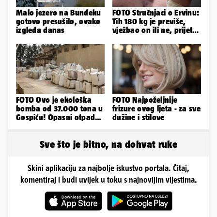
Malo jezero na Bundeku
FOTO Stručnjaci o Ervinu:
gotovo presušilo, ovako
Tih 180 kg je previše,
izgleda danas
vježbao on ili ne, prijete
mu mnoge komplikacije
FOTO Ovo je ekološka
FOTO Najpoželjnije
bomba od 37.000 tona u
frizure ovog ljeta - za sve
Gospiću! Opasni otpad
dužine i stilove
prijetnja je i ljudima
Sve što je bitno, na dohvat ruke
Skini aplikaciju za najbolje iskustvo portala. Čitaj,
komentiraj i budi uvijek u toku s najnovijim vijestima.