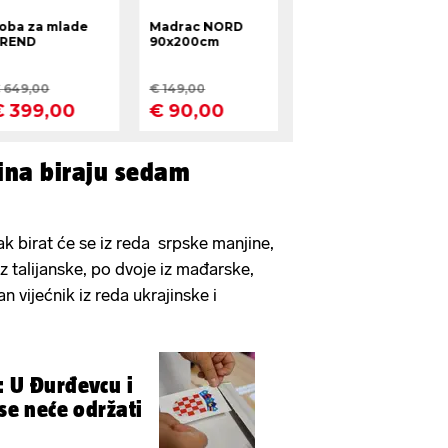
ćina biraju sedam
-ak birat će se iz reda srpske manjine,
z talijanske, po dvoje iz mađarske,
an vijećnik iz reda ukrajinske i
: U Đurđevcu i
 se neće održati