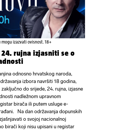
u mogu izazvati ovisnost. 18+
24. rujna izjasniti se o
adnosti
anjina odnosno hrvatskog naroda,
državanja izbora navršiti 18 godina,
 zaključno do srijede, 24. rujna, izjasne
padnosti nadležnom upravnom
egistar birača ili putem usluge e-
Građani. Na dan održavanja dopunskih
zjašnjavati o svojoj nacionalnoj
 birači koji nisu upisani u registar