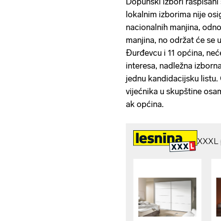
Dopunski izbori raspisani
lokalnim izborima nije os
nacionalnih manjina, odn
manjina, no održat će se u
Đurđevcu i 11 općina, neće 
interesa, nadležna izborna
jednu kandidacijsku listu.
vijećnika u skupštine osam
ak općina.