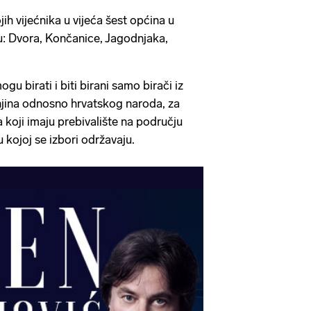
jih vijećnika u vijeća šest općina u
u: Dvora, Končanice, Jagodnjaka,
 birati i biti birani samo birači iz
njina odnosno hrvatskog naroda, za
a koji imaju prebivalište na području
u kojoj se izbori održavaju.