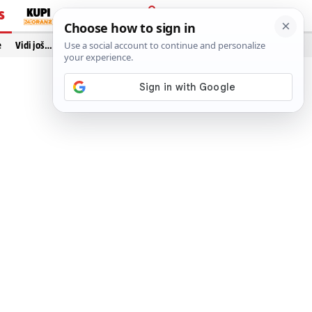
S
PRIJAVA
e
Vidi još…