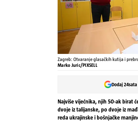
Zagreb: Otvaranje glasačkih kutija i preb
Marko Juric/PIXSELL
Dodaj 24sata
Najviše vijećnika, njih 50-ak birat 
dvoje iz talijanske, po dvoje iz mađa
reda ukrajinske i bošnjačke manjin