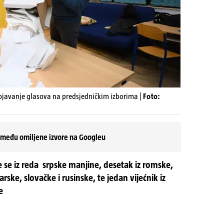
rojavanje glasova na predsjedničkim izborima |
Foto:
 među omiljene izvore na Googleu
će se iz reda srpske manjine, desetak iz romske,
rske, slovačke i rusinske, te jedan vijećnik iz
e