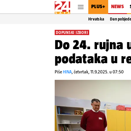
PLUS+
NEWS
Hrvatska
Dan pobjed
DOPUNSKI IZBORI
Do 24. rujna 
podataka u re
Piše
HINA
,
četvrtak, 11.9.2025. u 07:50