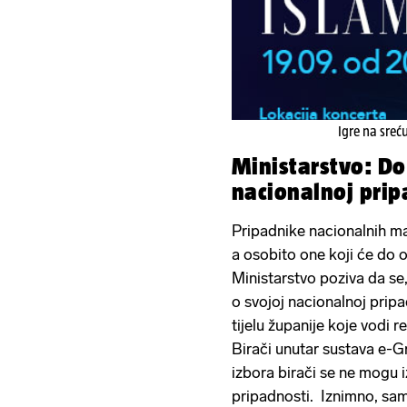
Igre na sreć
Ministarstvo: Do 
nacionalnoj prip
Pripadnike nacionalnih m
a osobito one koji će do o
Ministarstvo poziva da se,
o svojoj nacionalnoj pri
tijelu županije koje vodi r
Birači unutar sustava e-
izbora birači se ne mogu i
pripadnosti. Iznimno, samo