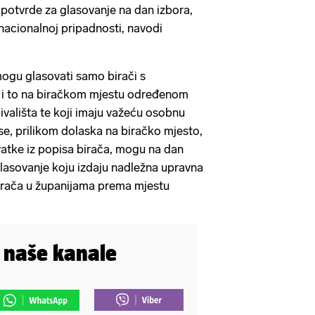
 potvrde za glasovanje na dan izbora,
 nacionalnoj pripadnosti, navodi
gu glasovati samo birači s
j i to na biračkom mjestu određenom
ivališta te koji imaju važeću osobnu
se, prilikom dolaska na biračko mjesto,
zvatke iz popisa birača, mogu na dan
glasovanje koju izdaju nadležna upravna
 birača u županijama prema mjestu
i naše kanale