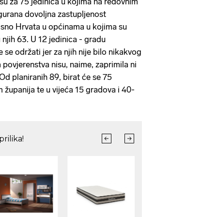
 su za 75 jedinica u kojima na redovnim
igurana dovoljna zastupljenost
osno Hrvata u općinama u kojima su
 njih 63. U 12 jedinica - gradu
se održati jer za njih nije bilo nikakvog
 povjerenstva nisu, naime, zaprimila ni
 Od planiranih 89, birat će se 75
 županija te u vijeća 15 gradova i 40-