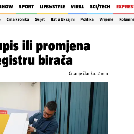
SHOW
SPORT
LIFE&STYLE
VIRAL
SCI/TECH
EXPRES
e
Crna kronika
Svijet
Rat u Ukrajini
Politika
Vrijeme
Kolumn
upis ili promjena
gistru birača
Čitanje članka: 2 min