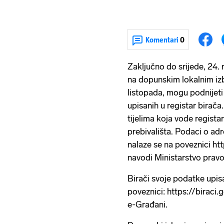
Komentari
0
Zaključno do srijede, 24. r
na dopunskim lokalnim izbo
listopada, mogu podnijeti
upisanih u registar birač
tijelima koja vode regist
prebivališta. Podaci o ad
nalaze se na poveznici htt
navodi Ministarstvo pravo
Birači svoje podatke upis
poveznici: https://biraci.
e-Građani.