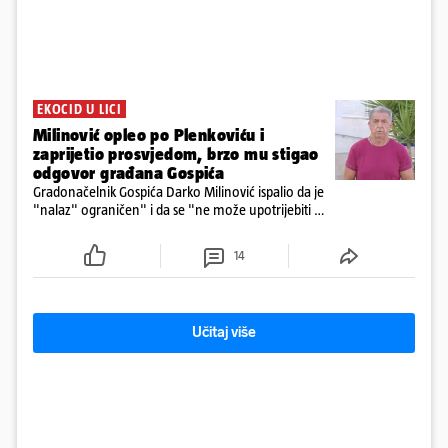
EKOCID U LICI
Milinović opleo po Plenkoviću i
zaprijetio prosvjedom, brzo mu stigao
odgovor građana Gospića
Gradonačelnik Gospića Darko Milinović ispalio da je
"nalaz" ograničen" i da se "ne može upotrijebiti za
sudske sporove". Građani Gospića ga podsjetili da
ga je naručio Uskok i da je dio spisa
14
Učitaj više