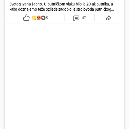
Svetog Ivana žabno. U putničkom vlaku bilo je 20-ak putnika, a
kako doznajemo teže ozljede zadobio je strojovođa putničkog
vlaka. Zatvoren je promet, a fotoreporteri Prigorskog objavili su
5
47
prve snimke s mjesta sudara