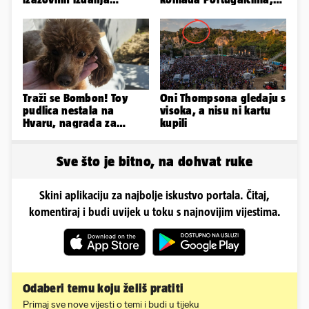
Ronaldove Georgine
branit će titulu na
Ramljaku!
Traži se Bombon! Toy
Oni Thompsona gledaju s
pudlica nestala na
visoka, a nisu ni kartu
Hvaru, nagrada za
kupili
pronalazak je 3000 eura
Sve što je bitno, na dohvat ruke
Skini aplikaciju za najbolje iskustvo portala. Čitaj,
komentiraj i budi uvijek u toku s najnovijim vijestima.
Odaberi temu koju želiš pratiti
Primaj sve nove vijesti o temi i budi u tijeku