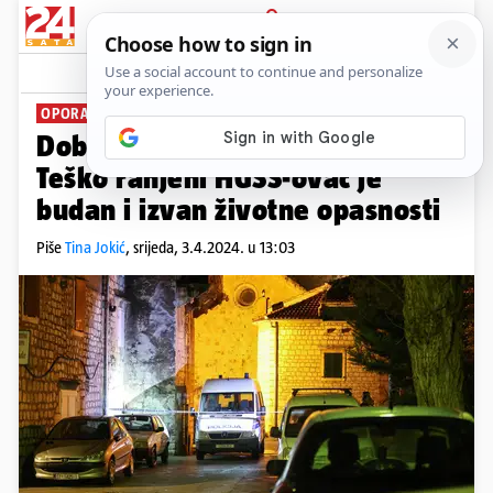
PRIJAVA
News
Komentari
8
OPORAVLJA SE
Dobre vijesti iz splitske bolnice:
Teško ranjeni HGSS-ovac je
budan i izvan životne opasnosti
Piše
Tina Jokić
,
srijeda, 3.4.2024. u 13:03