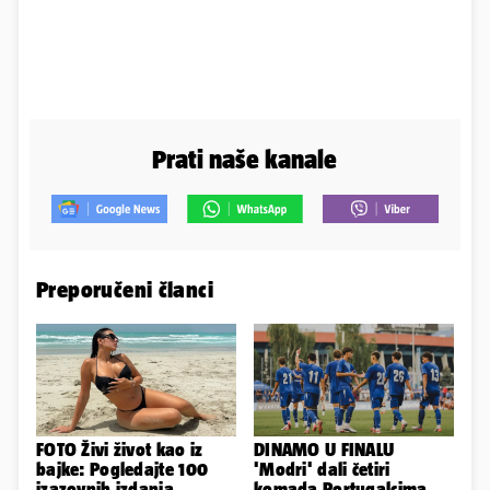
Prati naše kanale
Preporučeni članci
FOTO Živi život kao iz
DINAMO U FINALU
bajke: Pogledajte 100
'Modri' dali četiri
izazovnih izdanja
komada Portugalcima,