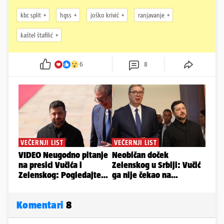
kbc split
hgss
joško krivić
ranjavanje
kaštel štafilić
6
8
Komentari
8