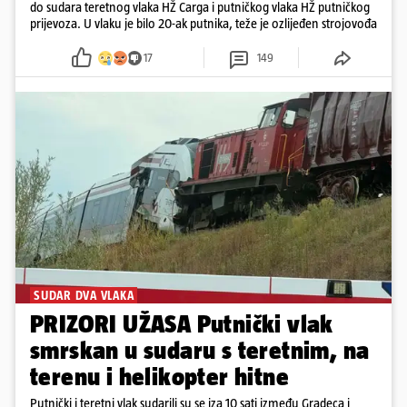
do sudara teretnog vlaka HŽ Carga i putničkog vlaka HŽ putničkog
prijevoza. U vlaku je bilo 20-ak putnika, teže je ozlijeđen strojovođa
17
149
SUDAR DVA VLAKA
PRIZORI UŽASA Putnički vlak
smrskan u sudaru s teretnim, na
terenu i helikopter hitne
Putnički i teretni vlak sudarili su se iza 10 sati između Gradeca i