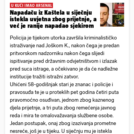
U KUĆI IMAO ARSENAL
Napadaču iz Kaštela u siječnju
istekla uvjetna zbog prijetnje, a
već je ranije napadao sjekirom
Policija je tijekom utorka završila kriminalističko
istraživanje nad Joškom K., nakon čega je predan
pritvorskom nadzorniku nakon čega slijedi
ispitivanje pred državnim odvjetništvom i izlazak
pred suca istrage, a očekivano je da će nadležne
institucije tražiti istražni zatvor.
Uhićeni 58-godišnjak stari je znanac i policije i
pravosuđa te je u proteklih pet godina četiri puta
pravomoćno osuđivan, jednom zbog kaznenog
djela prijetnje, a tri puta zbog remećenja javnog
reda i mira te omalovažavanja službene osobe.
Jedan postupak, onaj zbog izazivanja prometne
nesreće, još je u tijeku. U siječnju mu je istekla