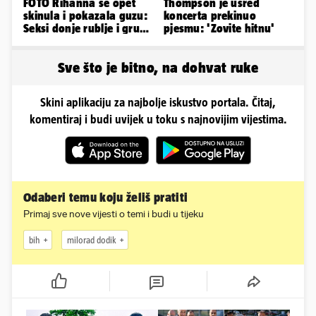
FOTO Rihanna se opet
Thompson je usred
skinula i pokazala guzu:
koncerta prekinuo
Seksi donje rublje i grudi
pjesmu: 'Zovite hitnu'
pale u drugi plan
Sve što je bitno, na dohvat ruke
Skini aplikaciju za najbolje iskustvo portala. Čitaj,
komentiraj i budi uvijek u toku s najnovijim vijestima.
Odaberi temu koju želiš pratiti
Primaj sve nove vijesti o temi i budi u tijeku
bih
milorad dodik