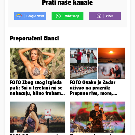
Prati naše kanale
Preporučeni članci
FOTO Zbog svog izgleda
FOTO Ovako je Zadar
pati: Svi u teretani mi se
uživao na praznik:
nabacuju, hitno trebam
Prepune rive, more,
tjelohranitelja!
sunce i čarobni zalazak
sunca