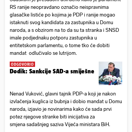
RS ranije neopravdano označio neispravnima
glasačke listiće po kojima je PDP i ranije mogao
istaknuti svog kandidata za zastupnika u Domu
naroda, a s obzirom na to da su ta stranka i SNSD
imale podjednaku potporu zastupnika u
entitetskom parlamentu, o tome tko će dobiti
mandat odlučivalo se lutrijom.
ODGOVORIO
Dodik: Sankcije SAD-a smiješne
Nenad Vuković, glavni tajnik PDP-a koji je nakon
izvlačenja kuglica iz bubnja i dobio mandat u Domu
naroda, izjavio je novinarima kako će sada prvi
potez njegove stranke biti inicijativa za
smjena sadašnjeg saziva Vijeća ministara BiH.