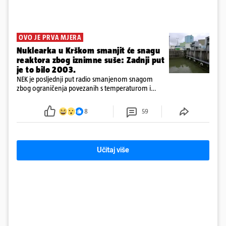
OVO JE PRVA MJERA
Nuklearka u Krškom smanjit će snagu
reaktora zbog iznimne suše: Zadnji put
je to bilo 2003.
NEK je posljednji put radio smanjenom snagom
zbog ograničenja povezanih s temperaturom i
protokom rijeke Save 2003. godine, kada je
smanjenje snage bilo potrebno više od 90 dana.
8
59
Učitaj više