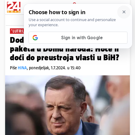
PRIJAVA
News
Komentari
0
'LUTRIJA' U BIH
Dodik je ostao bez kontrolnog
paketa u Domu naroda: Hoće li
doći do preustroja vlasti u BiH?
Piše
HINA
,
ponedjeljak, 1.7.2024. u 15:40