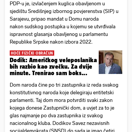
PDP-u je, izvlačenjem kuglica obavljenom u
sjedištu Središnjeg izbornog povjerenstva (SIP) u
Sarajevu, pripao mandat u Domu naroda
nakon sudskog postupka u kojemu se utvrđivala
ispravnost glasanja obavljenog u parlamentu
Republike Srpske nakon izbora 2022.
HOĆE FIZIČKI OBRAČUN
Dodik: Američkog veleposlanika
bih razbio kao zvečku. Za dvije
minute. Trenirao sam boks...
Dom naroda čine po tri zastupnika iz reda svakog
konstitutivnog naroda koje delegiraju entitetski
parlamenti. Taj dom mora potvrditi svaki zakon
kojega donese Zastupnički dom, a uvjet za to je
glas najmanje po dva zastupnika iz svakog
nacionalnog kluba. Dodikov Savez nezavisnih
socijaldemokrata (SNSD) do sada je imao četiri