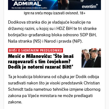
Igre na sreću mogu izazvati ovisnost. 18+
Dodikova stranka dio je vladajuće koalicije na
državnoj razini, u kojoj su i HDZ BiH te tri stranke
bošnjačko-građanskog bloka odnosno SDP BiH,
Naša stranka (NS) i Narod i pravda (NiP).
BIVŠI O SADAŠNJEM PREDSJEDNIKU
Mesić o Milanoviću: 'Što imaš
razgovarati s tim čovjekom?
Dodik je notorni razarač BiH!'
Ta je koalicija blokirana od ožujka jer Dodik odbija
surađivati nakon što je visoki predstavnik Christian
Schmidt tada nametnuo tehničke izmjene izbornog
zakona pa Vijeće ministara ne može predlagati
zakone.