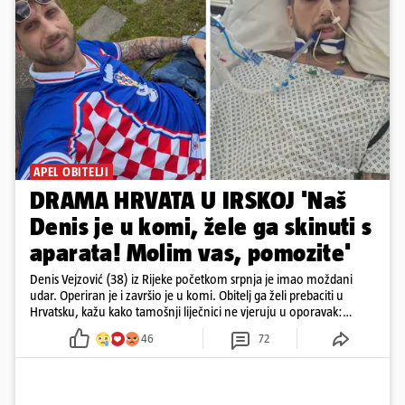
APEL OBITELJI
DRAMA HRVATA U IRSKOJ 'Naš
Denis je u komi, žele ga skinuti s
aparata! Molim vas, pomozite'
Denis Vejzović (38) iz Rijeke početkom srpnja je imao moždani
udar. Operiran je i završio je u komi. Obitelj ga želi prebaciti u
Hrvatsku, kažu kako tamošnji liječnici ne vjeruju u oporavak:
'Imamo 72 sata'
46
72