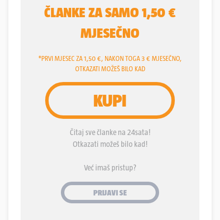
pristupnim cestama ili dva mosta i četiri-pet
stotina vrtića i škola. Sve u jednoj godini!