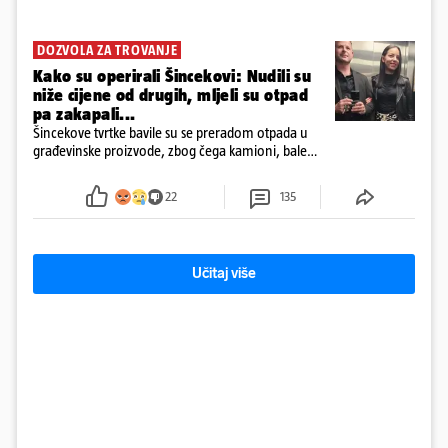
DOZVOLA ZA TROVANJE
Kako su operirali Šincekovi: Nudili su
niže cijene od drugih, mljeli su otpad
pa zakapali...
Šincekove tvrtke bavile su se preradom otpada u
građevinske proizvode, zbog čega kamioni, bale
plastike i samljeveni materijal dugo nisu izazivali
sumnju
22
135
Učitaj više