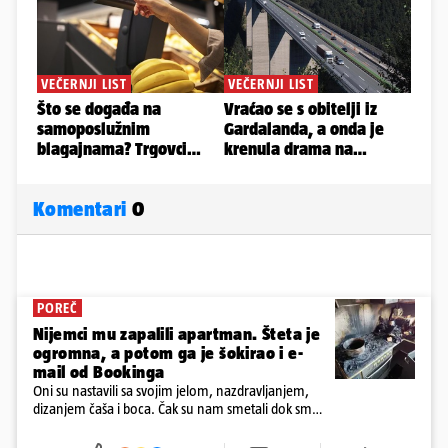
Komentari
0
POREČ
Nijemci mu zapalili apartman. Šteta je
ogromna, a potom ga je šokirao i e-
mail od Bookinga
Oni su nastavili sa svojim jelom, nazdravljanjem,
dizanjem čaša i boca. Čak su nam smetali dok smo
u panici kupili crijeva kako bismo pokušali ugasiti
požar, rekao je vlasnik