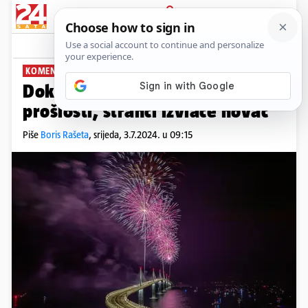
PRIJAVA
News
Komentari
0
KOMENTIRA: BORIS RAŠETA
PLUS+
Dok smo se bavili sablastima iz
prošlosti, stranci izvlače novac
Piše
Boris Rašeta
,
srijeda, 3.7.2024. u 09:15