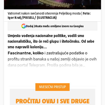
Vatromet nakon svečanosti otvorenja Pelješkog mosta |
Foto:
Igor Kralj/PIXSELL/ (ILUSTRACIJA)
Dodaj 24sata među omiljene izvore na Googleu
Umjesto vođenja nacionalne politike, vodili smo
nacionalističku, što će reći glupu i štetočinsku. Od sebe
smo napravili koloniju...
Fascinantne, koliko
i zastrašujuće podatke o
profitu stranih banaka u našoj zemlji objavio je ovih
dana portal Telegram. Prošla godina bila je
rekordna po isplati dividende stranim vlasnicima.
“Lani su strani vlasnici na osnovu poslovanja u
2022. godini iz Hrvatske povukli ukupno 1,22
milijarde eura dividende i time je nadmašena dotad
rekordna 2019. godina”, piše Jagoda Marić,
novinarka Telegrama. To su tri Pelješka mosta s