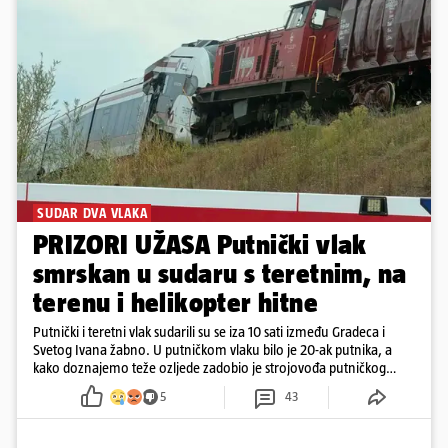
SUDAR DVA VLAKA
PRIZORI UŽASA Putnički vlak
smrskan u sudaru s teretnim, na
terenu i helikopter hitne
Putnički i teretni vlak sudarili su se iza 10 sati između Gradeca i
Svetog Ivana žabno. U putničkom vlaku bilo je 20-ak putnika, a
kako doznajemo teže ozljede zadobio je strojovođa putničkog
vlaka. Zatvoren je promet, a fotoreporteri Prigorskog objavili su
5
43
prve snimke s mjesta sudara