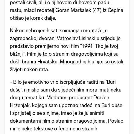
postali civili, ali i o njihovom duhovnom padu i
rastu, mladi redatelj Goran Maršalek (47) iz Čepina
otišao je korak dalje.
Nakon nebrojenih sati snimanja i montaže, u
zagrebačkoj dvorani Vatroslav Lisinski u srijedu je
predstavio premijerno novi film "1991. Tko je tvoj
bližnji". Film je to o stranim dragovoljcima koji su
došli braniti Hrvatsku. Mnogi od njih u njoj su ostali
živjeti nakon rata.
- Bilo je emotivno vrlo iscrpljujuće raditi na 'Buri
duše', i mislio sam da sljedeći film mora imati neku
drugu tematiku. Međutim, producent Dražen
Hrženjak, kojega sam upoznao radeći na Buri duše
i sprijateljio se s njime, imao je želju snimiti
dokumentarni film o stranim dragovoljcima. Poslao
mi je neke tekstove o fenomenu stranih