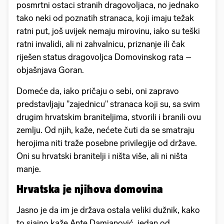
posmrtni ostaci stranih dragovoljaca, no jednako
tako neki od poznatih stranaca, koji imaju težak
ratni put, još uvijek nemaju mirovinu, iako su teški
ratni invalidi, ali ni zahvalnicu, priznanje ili čak
riješen status dragovoljca Domovinskog rata –
objašnjava Goran.
Domeće da, iako pričaju o sebi, oni zapravo
predstavljaju "zajednicu" stranaca koji su, sa svim
drugim hrvatskim braniteljima, stvorili i branili ovu
zemlju. Od njih, kaže, nećete čuti da se smatraju
herojima niti traže posebne privilegije od države.
Oni su hrvatski branitelji i ništa više, ali ni ništa
manje.
Hrvatska je njihova domovina
Jasno je da im je država ostala veliki dužnik, kako
to sjajno kaže Ante Damjanović, jedan od