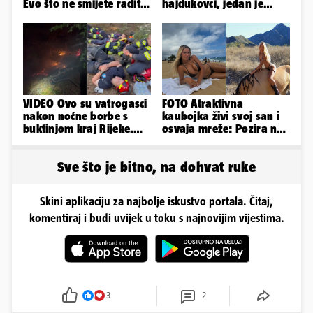
Evo što ne smijete raditi
hajdukovci, jedan je
kada ih vidite
napuhao 3,3 promila...
VIDEO Ovo su vatrogasci
FOTO Atraktivna
nakon noćne borbe s
kaubojka živi svoj san i
buktinjom kraj Rijeke.
osvaja mreže: Pozira na
Izgorjelo 9,5 hektara
konjima, nastupa na
rodeu...
Sve što je bitno, na dohvat ruke
Skini aplikaciju za najbolje iskustvo portala. Čitaj,
komentiraj i budi uvijek u toku s najnovijim vijestima.
3
2