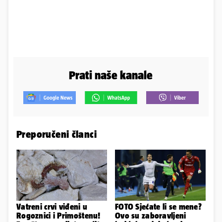
Prati naše kanale
Preporučeni članci
Vatreni crvi viđeni u
FOTO Sjećate li se mene?
Rogoznici i Primoštenu!
Ovo su zaboravljeni