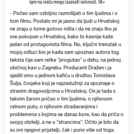
Igre na sreću mogu izazvati ovisnost. 18+
- Počeo sam ozbiljno razmišljati o tim ljudima i o
tom filmu. Postalo mi je jasno da ljudi u Hrvatskoj
ne znaju o tome gotovo ništa i da ne znaju tko je
sve pokopan u Hrvatskoj, kako to kasnije kaže
jedan od protagonista filma. No, ključni trenutak u
mojoj odluci bio je kada sam upoznao autora tog
teksta čije sam retke "progutao" u dahu, na jednoj
običnoj kavi u Zagrebu. Producent Dražen i ja
sjedili smo u jednom kafiću u društvu Tomislava
Šulja, čovjeka koji je najzaslužniji za spoznaje o
stranim dragovoljcima u Hrvatskoj. On je tada s
takvim žarom pričao o tim ljudima, o njihovom
ratnom putu, o njihovim stradavanjima i
problemima s kojima se danas bore, kao da priča o
svojoj obitelji, a ne o "strancima". Očito je bilo da
su oni njegovi prijatelji, čak i puno više od toga.