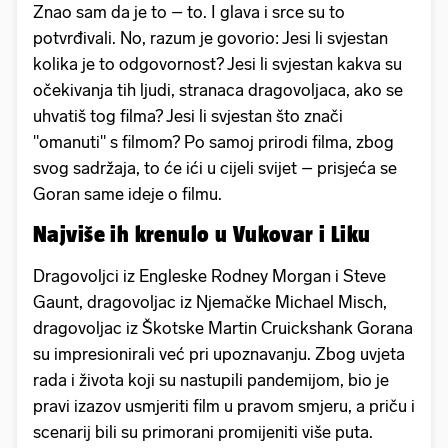
Znao sam da je to – to. I glava i srce su to
potvrđivali. No, razum je govorio: Jesi li svjestan
kolika je to odgovornost? Jesi li svjestan kakva su
očekivanja tih ljudi, stranaca dragovoljaca, ako se
uhvatiš tog filma? Jesi li svjestan što znači
"omanuti" s filmom? Po samoj prirodi filma, zbog
svog sadržaja, to će ići u cijeli svijet – prisjeća se
Goran same ideje o filmu.
Najviše ih krenulo u Vukovar i Liku
Dragovoljci iz Engleske Rodney Morgan i Steve
Gaunt, dragovoljac iz Njemačke Michael Misch,
dragovoljac iz Škotske Martin Cruickshank Gorana
su impresionirali već pri upoznavanju. Zbog uvjeta
rada i života koji su nastupili pandemijom, bio je
pravi izazov usmjeriti film u pravom smjeru, a priču i
scenarij bili su primorani promijeniti više puta.