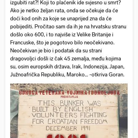
izgubiti rat?! Koji to plaćenik ide svjesno u smrt?
Ako je netko željan rata, onda se očekuje da će
doći kod onih za koje se unaprijed zna da će
pobijediti. Pročitao sam da ih je na hrvatsku stranu
došlo oko 600, i to najviše iz Velike Britanije i
Francuske, što je pogotovo bilo neočekivano.
Neočekivan je bio i podatak da su strani
dragovoljci došli iz čak 45 zemalja, među kojima
su, osim europskih država, Irak, Indonezija, Japan,
Južnoafrička Republiku, Maroko… -otkriva Goran.