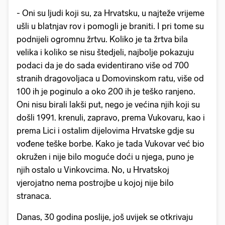
- Oni su ljudi koji su, za Hrvatsku, u najteže vrijeme
ušli u blatnjav rov i pomogli je braniti. I pri tome su
podnijeli ogromnu žrtvu. Koliko je ta žrtva bila
velika i koliko se nisu štedjeli, najbolje pokazuju
podaci da je do sada evidentirano više od 700
stranih dragovoljaca u Domovinskom ratu, više od
100 ih je poginulo a oko 200 ih je teško ranjeno.
Oni nisu birali lakši put, nego je većina njih koji su
došli 1991. krenuli, zapravo, prema Vukovaru, kao i
prema Lici i ostalim dijelovima Hrvatske gdje su
vođene teške borbe. Kako je tada Vukovar već bio
okružen i nije bilo moguće doći u njega, puno je
njih ostalo u Vinkovcima. No, u Hrvatskoj
vjerojatno nema postrojbe u kojoj nije bilo
stranaca.
Danas, 30 godina poslije, još uvijek se otkrivaju