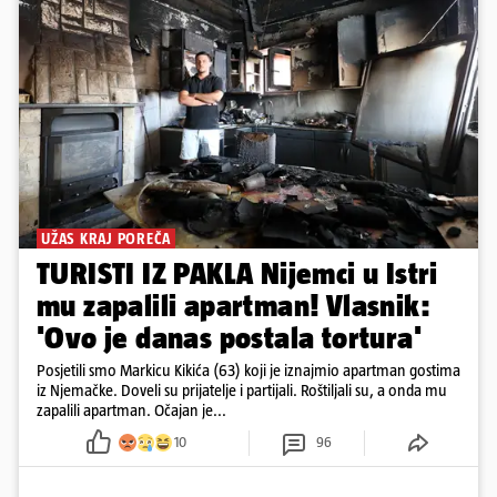
UŽAS KRAJ POREČA
TURISTI IZ PAKLA Nijemci u Istri
mu zapalili apartman! Vlasnik:
'Ovo je danas postala tortura'
Posjetili smo Markicu Kikića (63) koji je iznajmio apartman gostima
iz Njemačke. Doveli su prijatelje i partijali. Roštiljali su, a onda mu
zapalili apartman. Očajan je...
10
96