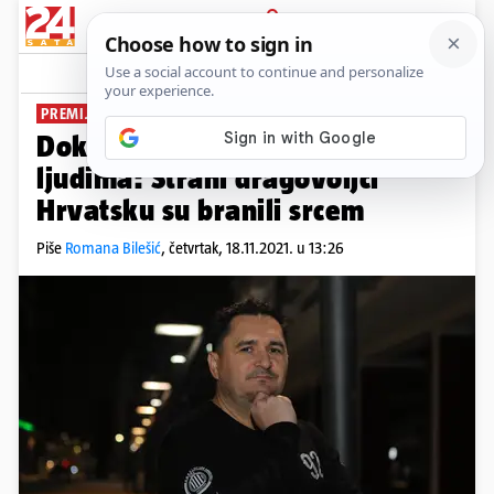
PRIJAVA
News
Komentari
2
PREMIJERA U LISINSKOM
Dokumentarni film o hrabrim
ljudima: Strani dragovoljci
Hrvatsku su branili srcem
Piše
Romana Bilešić
,
četvrtak, 18.11.2021. u 13:26