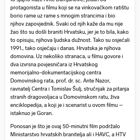
protagonista u filmu koji se na vinkovačkom ratištu
borio rame uz rame s mnogim strancima i bio
njihov zapovjednik. Svaki od njih kaže da mu nije
žao što su došli braniti Hrvatsku, jer je to bila, kako
to opisuju, njihova ljudska dužnost. Tako su osjećali
1991., tako osjećaju i danas. Hrvatska je njihova
domovina. Uz nekoliko stranaca, u filmu govore i
dva izvrsna povjesničara iz Hrvatskog
memorijalno-dokumentacijskog centra
Domovinskog rata, prof. dr. sc. Ante Nazor,
ravnatelj Centra i Tomislav Šulj, stručnjak za pitanja
stranih dragovoljaca u Domovinskom ratu, živa
enciklopedija, a koji je i scenarist u ovom filmu –
istaknuo je Goran.
Ponosan je što je ovaj 50-minutni film podržalo
Ministarstvo hrvatskih branitelja ali i HAVC, a HTV