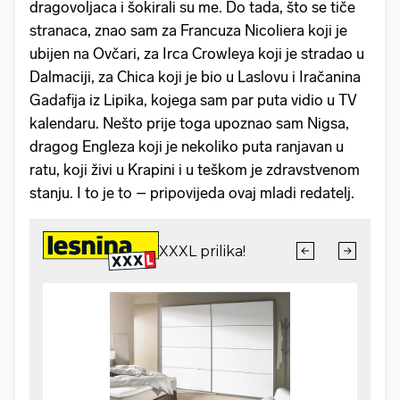
dragovoljaca i šokirali su me. Do tada, što se tiče
stranaca, znao sam za Francuza Nicoliera koji je
ubijen na Ovčari, za Irca Crowleya koji je stradao u
Dalmaciji, za Chica koji je bio u Laslovu i Iračanina
Gadafija iz Lipika, kojega sam par puta vidio u TV
kalendaru. Nešto prije toga upoznao sam Nigsa,
dragog Engleza koji je nekoliko puta ranjavan u
ratu, koji živi u Krapini i u teškom je zdravstvenom
stanju. I to je to – pripovijeda ovaj mladi redatelj.