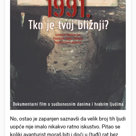
No, ostao je zapanjen saznavši da velik broj tih ljudi
uopće nije imalo nikakvo ratno iskustvo. Pitao se
koliki avanturist moraš biti i doći u (tuđi) rat bez