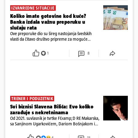
IZVANREDNE SITUACIJE
Koliko imate gotovine kod kuće?
Banka izdala važnu preporuku u
slučaju rata
Ove preporuke dio su šireg nastojanja švedskih
vlasti da čitavo društvo pripreme za moguće
posljedice vojnih ili kibernetičkih napada
1
8
TRENER I PODUZETNIK
Svi biznisi Slavena Bilića: Evo koliko
zarađuje s nekretninama
Od 2021. suvlasnik je tvrtke F&amp;D RE Makarska,
sa Sanjinom Ugarkovićem, Dariom Bošnjakom i
Dobrislavom Hrkaćem. Tvrtka je registrirana za
poslovanje nekretninama, a od osnutka nema
4
13