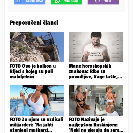
Preporučeni članci
FOTO Ovo je balkon u
Mane horoskopskih
Rijeci s kojeg su pali
znakova: Ribe su
maloljetnici
povodljive, Vage tašte,
Jarci komplicirani, Lav
sebičan...
FOTO Za njom su uzdisali
FOTO Nazivaju je
milijarderi: 'Na jahti
najljepšom Ruskinjom:
oženjeni muškarci
'Neki ne vjeruju da sam