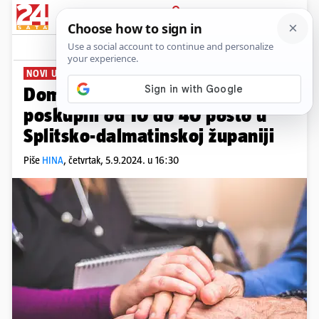
PRIJAVA
News
Komentari
0
NOVI UDAR NA DŽEPOVE GRAĐANA
Domovi za starije i nemoćne su
poskupili od 10 do 40 posto u
Splitsko-dalmatinskoj županiji
Piše
HINA
,
četvrtak, 5.9.2024. u 16:30