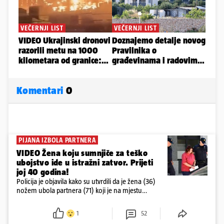
Komentari
0
PIJANA IZBOLA PARTNERA
VIDEO Žena koju sumnjiče za teško
ubojstvo ide u istražni zatvor. Prijeti
joj 40 godina!
Policija je objavila kako su utvrdili da je žena (36)
nožem ubola partnera (71) koji je na mjestu
preminuo. Imala je 2,03 promila. U nedjelju su je
ispitali i poslali u istražni zatvor
1
52