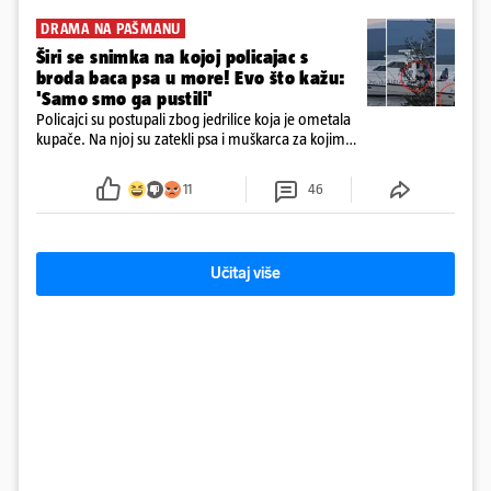
DRAMA NA PAŠMANU
Širi se snimka na kojoj policajac s
broda baca psa u more! Evo što kažu:
'Samo smo ga pustili'
Policajci su postupali zbog jedrilice koja je ometala
kupače. Na njoj su zatekli psa i muškarca za kojim
se od ranije trage. Muškarac je pružao otpor te su
ga uhitili, a psa je preuzeo komunalni redar
11
46
Učitaj više