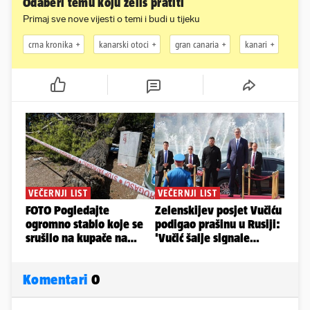
Odaberi temu koju želiš pratiti
Primaj sve nove vijesti o temi i budi u tijeku
crna kronika
kanarski otoci
gran canaria
kanari
Komentari
0