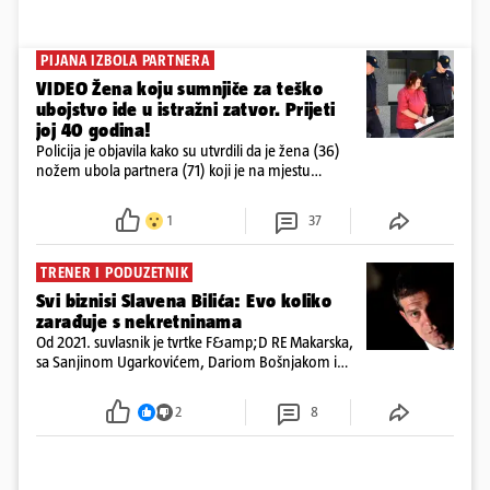
PIJANA IZBOLA PARTNERA
VIDEO Žena koju sumnjiče za teško
ubojstvo ide u istražni zatvor. Prijeti
joj 40 godina!
Policija je objavila kako su utvrdili da je žena (36)
nožem ubola partnera (71) koji je na mjestu
preminuo. Imala je 2,03 promila. U nedjelju su je
ispitali i poslali u istražni zatvor
1
37
TRENER I PODUZETNIK
Svi biznisi Slavena Bilića: Evo koliko
zarađuje s nekretninama
Od 2021. suvlasnik je tvrtke F&amp;D RE Makarska,
sa Sanjinom Ugarkovićem, Dariom Bošnjakom i
Dobrislavom Hrkaćem. Tvrtka je registrirana za
poslovanje nekretninama, a od osnutka nema
2
8
zaposlenih