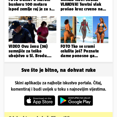
bunkeru 100 metara
VLAKOVA! Teretni vlak
ispod zemlje raj je za sva
prošao kroz crveno na
vaša osjetila
kolodvoru Škrljevo
VIDEO Ovu ženu (36)
FOTO Tko se srami
sumnjiče za teško
celulita još? Poznate
ubojstvo u Sl. Brodu.
dame ponosno ga
Doveli su je na
pokazuju pa slave svoje
ispitivanje
obline
Sve što je bitno, na dohvat ruke
Skini aplikaciju za najbolje iskustvo portala. Čitaj,
komentiraj i budi uvijek u toku s najnovijim vijestima.