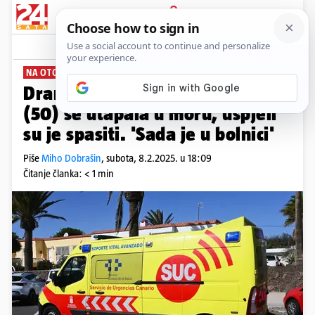
PRIJAVA
News
Komentari
0
NA OTOKU GRAN CANARIA
Drama na Kanarima: Hrvatica
(50) se utapala u moru, uspjeli
su je spasiti. 'Sada je u bolnici'
Piše
Miho Dobrašin
,
subota, 8.2.2025. u 18:09
Čitanje članka: < 1 min