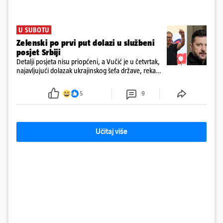
U SUBOTU
Zelenski po prvi put dolazi u službeni
posjet Srbiji
Detalji posjeta nisu priopćeni, a Vučić je u četvrtak,
najavljujući dolazak ukrajinskog šefa države, rekao
novinarima da imaju "više tema", među ostalim i
europski put Ukrajine i Srbije
5
9
Učitaj više