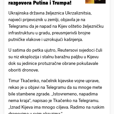
razgovora Putina i Trumpa!
Ukrajinska državna željeznica Ukrzaliznitsia,
najveći prijevoznik u zemlji, objavila je na
Telegramu da je napad na Kijev oštetio željezničku
infrastrukturu u gradu, preusmjerivši brojne
putničke vlakove i uzrokujući kašnjenja.
U satima do petka ujutro, Reutersovi svjedoci čuli
su niz eksplozija i stalnu baražnu paljbu u Kijevu
dok su jedinice protuzračne obrane pokušavale
oboriti dronove.
Timur Tkačenko, načelnik kijevske vojne uprave,
rekao je u objavi na Telegramu da su mnoge mete
bile stambene zgrade. „Istovremeno, napadima
nema kraja“, napisao je Tkačenko na Telegramu.
„Iznad Kijeva ima mnogo ciljeva. Radimo na ruskim
dronovima u svim okruzima.“