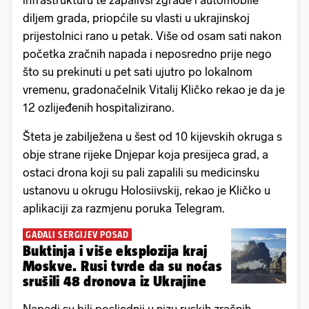
infrastrukturu te zapalivši zgrade i automobile
diljem grada, priopćile su vlasti u ukrajinskoj
prijestolnici rano u petak. Više od osam sati nakon
početka zračnih napada i neposredno prije nego
što su prekinuti u pet sati ujutro po lokalnom
vremenu, gradonačelnik Vitalij Kličko rekao je da je
12 ozlijeđenih hospitalizirano.
Šteta je zabilježena u šest od 10 kijevskih okruga s
obje strane rijeke Dnjepar koja presijeca grad, a
ostaci drona koji su pali zapalili su medicinsku
ustanovu u okrugu Holosiivskij, rekao je Kličko u
aplikaciji za razmjenu poruka Telegram.
GAĐALI SERGIJEV POSAD
Buktinja i više eksplozija kraj
Moskve. Rusi tvrde da su noćas
srušili 48 dronova iz Ukrajine