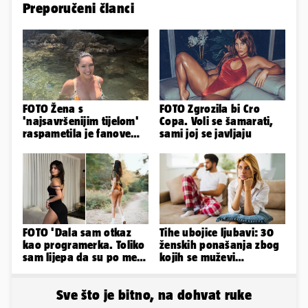
Preporučeni članci
FOTO Žena s
FOTO Zgrozila bi Cro
'najsavršenijim tijelom'
Copa. Voli se šamarati,
raspametila je fanove
sami joj se javljaju
zaigranim fotkama iz
plićaka
FOTO 'Dala sam otkaz
Tihe ubojice ljubavi: 30
kao programerka. Toliko
ženskih ponašanja zbog
sam lijepa da su po meni
kojih se muževi
napravili lutku'
emocionalno distanciraju
Sve što je bitno, na dohvat ruke