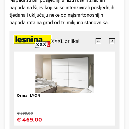
Napadi su bili posljednji u nizu ruskih zračnih
napada na Kijev koji su se intenzivirali posljednjih
tjedana i uključuju neke od najsmrtonosnijih
napada rata na grad od tri milijuna stanovnika.