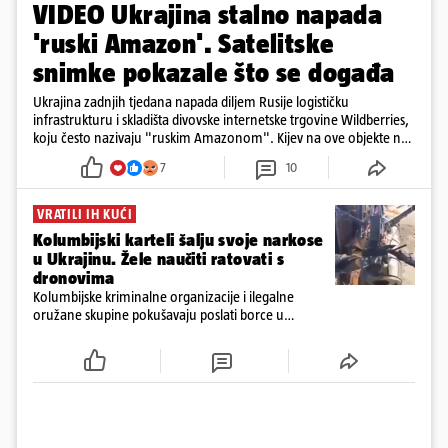
VIDEO Ukrajina stalno napada
'ruski Amazon'. Satelitske
snimke pokazale što se događa
Ukrajina zadnjih tjedana napada diljem Rusije logističku
infrastrukturu i skladišta divovske internetske trgovine Wildberries,
koju često nazivaju "ruskim Amazonom". Kijev na ove objekte ne
gleda samo kao na obična trgovačka skladišta, već tvrdi da ih ruske
7
10
snage koriste i za vojne potrebe, odnosno za skladištenje i
distribuciju dijelova za dronove i druge opreme koja se koristi u
ratu. S druge strane, napadi služe i kao izravan odgovor na ruska
VRATILI IH KUĆI
bombardiranja ukrajinske poštanske i logističke infrastrukture te
Kolumbijski karteli šalju svoje narkose
kao način da se ekonomske posljedice rata prenesu dublje na ruski
u Ukrajinu. Žele naučiti ratovati s
teritorij i približe običnim građanima.
dronovima
Kolumbijske kriminalne organizacije i ilegalne
oružane skupine pokušavaju poslati borce u
Ukrajinu kako bi stekli napredne vještine ratovanja
bespilotnim letjelicama te ih kasnije koristili protiv
kolumbijske vojske