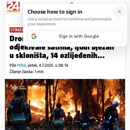
PRIJAVA
News
Komentari
1
STRAŠAN NAPAD
Dronovi napali Kijev: Eksplozije
odjekivale satima, ljudi bježali
u skloništa, 14 ozlijeđenih...
Piše
HINA
,
petak, 4.7.2025. u 08:14
Čitanje članka: 1 min