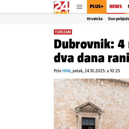
PLUS+
NEWS
Hrvatska
Dan pobjed
TURIZAM
Dubrovnik: 4 
dva dana rani
Piše
HINA
,
petak, 24.10.2025. u 10:25