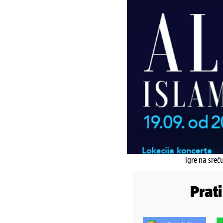
Igre na sreć
Prat