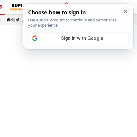
S
PRIJAVA
e
Vidi još…