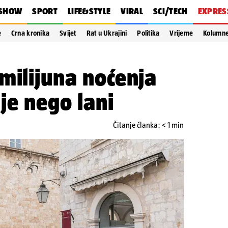
SHOW
SPORT
LIFE&STYLE
VIRAL
SCI/TECH
EXPRES
e
Crna kronika
Svijet
Rat u Ukrajini
Politika
Vrijeme
Kolumn
milijuna noćenja
je nego lani
Čitanje članka: < 1 min