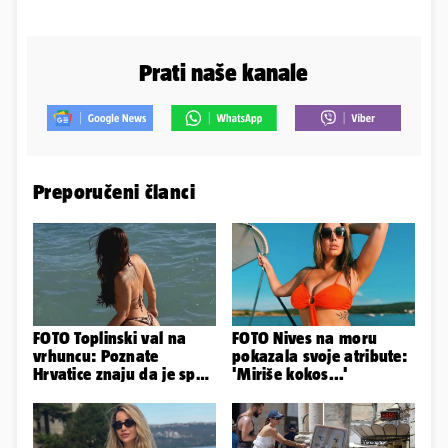
Prati naše kanale
Preporučeni članci
FOTO Toplinski val na
FOTO Nives na moru
vrhuncu: Poznate
pokazala svoje atribute:
Hrvatice znaju da je spas
'Miriše kokos...'
u minijaturnom bikiniju