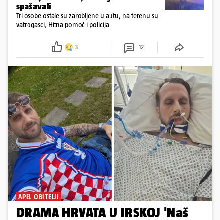
spašavali
Tri osobe ostale su zarobljene u autu, na terenu su
vatrogasci, Hitna pomoć i policija
3
12
APEL OBITELJI
DRAMA HRVATA U IRSKOJ 'Naš