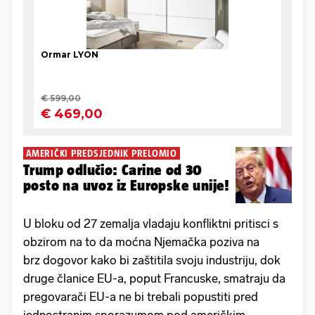
AMERIČKI PREDSJEDNIK PRELOMIO
Trump odlučio: Carine od 30
posto na uvoz iz Europske unije!
U bloku od 27 zemalja vladaju konfliktni pritisci s
obzirom na to da moćna Njemačka poziva na
brz dogovor kako bi zaštitila svoju industriju, dok
druge članice EU-a, poput Francuske, smatraju da
pregovarači EU-a ne bi trebali popustiti pred