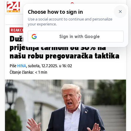
PRIJAVA
News
Komentari
3
REAKCIJE
Dužnosnici EU-a: Trumpova
prijetnja carinom od 30% na
našu robu pregovaračka taktika
Piše
HINA
,
subota, 12.7.2025. u 16:02
Čitanje članka: < 1 min