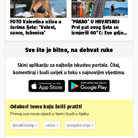
FOTO Valentina uživa u
'PAKAO' U HRVATSKOJ
čarima ljeta: 'Valovi,
Prvi put ovog ljeta su
sunce, lubenica'
izmjerili 40°C: Evo gdje
je najgore i kada stiže
spas
Sve što je bitno, na dohvat ruke
Skini aplikaciju za najbolje iskustvo portala. Čitaj,
komentiraj i budi uvijek u toku s najnovijim vijestima.
Odaberi temu koju želiš pratiti
Primaj sve nove vijesti o temi i budi u tijeku
donald trump
carine
europska unija