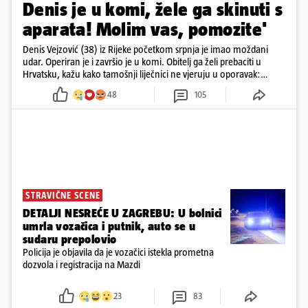
Denis je u komi, žele ga skinuti s
aparata! Molim vas, pomozite'
Denis Vejzović (38) iz Rijeke početkom srpnja je imao moždani
udar. Operiran je i završio je u komi. Obitelj ga želi prebaciti u
Hrvatsku, kažu kako tamošnji liječnici ne vjeruju u oporavak:
'Imamo 72 sata'
48
105
STRAVIČNE SCENE
DETALJI NESREĆE U ZAGREBU: U bolnici
umrla vozačica i putnik, auto se u
sudaru prepolovio
Policija je objavila da je vozačici istekla prometna
dozvola i registracija na Mazdi
23
83