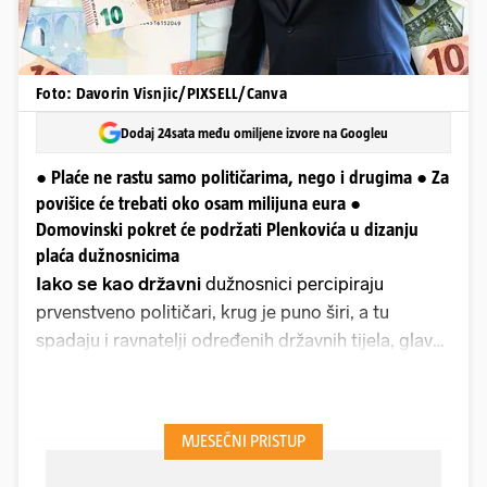
Foto: Davorin Visnjic/PIXSELL/Canva
Dodaj 24sata među omiljene izvore na Googleu
● Plaće ne rastu samo političarima, nego i drugima ● Za
povišice će trebati oko osam milijuna eura ●
Domovinski pokret će podržati Plenkovića u dizanju
plaća dužnosnicima
Iako se kao državni
dužnosnici percipiraju
prvenstveno političari, krug je puno širi, a tu
spadaju i ravnatelji određenih državnih tijela, glavni
revizor, glavni inspektor, ravnatelj policije i civilne
zaštite, članovi državnog izbornog povjerenstva,
predstojnici, tajnici, pa čak i zamjenici tajnika. Svi
oni će biti obuhvaćeni velikim povećanjem plaće
već sljedeći mjesec. Po gruboj procjeni, za tih 300-