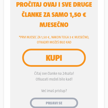
tinjak ljudi će trebati više od osam milijuna eura
godišnje kako bi se pokrile posljednje povišice.