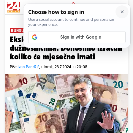
PRIJAVA
News
Komentari
165
RUNDU MENI PA DAJ SVIMA
PLUS+
Ekskluzivno: Dižu se plaće
dužnosnicima. Donosimo izračun
koliko će mjesečno imati
Piše
Ivan Pandžić
,
utorak, 23.7.2024. u 20:08