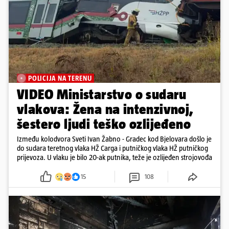
POLICIJA NA TERENU
VIDEO Ministarstvo o sudaru
vlakova: Žena na intenzivnoj,
šestero ljudi teško ozlijeđeno
Između kolodvora Sveti Ivan Žabno - Gradec kod Bjelovara došlo je
do sudara teretnog vlaka HŽ Carga i putničkog vlaka HŽ putničkog
prijevoza. U vlaku je bilo 20-ak putnika, teže je ozlijeđen strojovođa
15
108