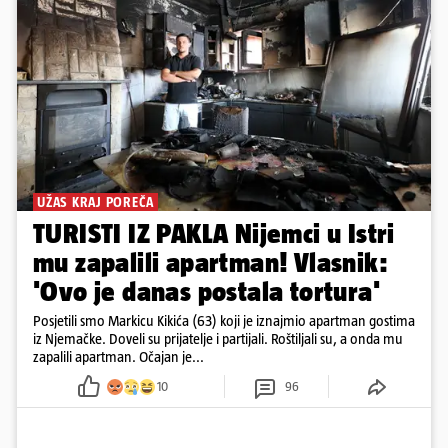
UŽAS KRAJ POREČA
TURISTI IZ PAKLA Nijemci u Istri
mu zapalili apartman! Vlasnik:
'Ovo je danas postala tortura'
Posjetili smo Markicu Kikića (63) koji je iznajmio apartman gostima
iz Njemačke. Doveli su prijatelje i partijali. Roštiljali su, a onda mu
zapalili apartman. Očajan je...
10
96