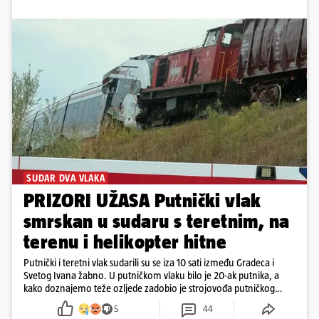
SUDAR DVA VLAKA
PRIZORI UŽASA Putnički vlak
smrskan u sudaru s teretnim, na
terenu i helikopter hitne
Putnički i teretni vlak sudarili su se iza 10 sati između Gradeca i
Svetog Ivana žabno. U putničkom vlaku bilo je 20-ak putnika, a
kako doznajemo teže ozljede zadobio je strojovođa putničkog
vlaka. Zatvoren je promet, a fotoreporteri Prigorskog objavili su
5
44
prve snimke s mjesta sudara