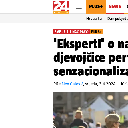
PLUS+
NEWS
Hrvatska
Dan pobjed
SVE JE TU NAOPAKO
PLUS+
'Eksperti' o n
djevojčice per
senzacionaliza
Piše
Alen Galović
,
srijeda, 3.4.2024. u 10:1