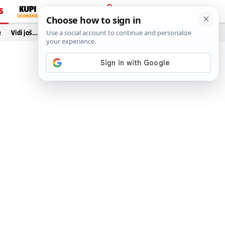
S
PRIJAVA
e
Vidi još…