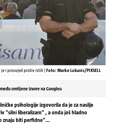
e i prosvjed protiv istih |
Foto: Marko Lukunic/PIXSELL
 među omiljene izvore na Googleu
kliničke psihologije izgovorila da je za nasilje
"silni liberalizam" , a onda još hladno
 znaju biti perfidne"...