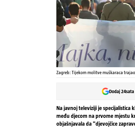
Zagreb: Tijekom molitve muškaraca trajao j
Dodaj 24sata
Na javnoj televiziji je specijalistica 
među djecom na prvome mjestu kriv 
objašnjavala da "djevojčice zapravo