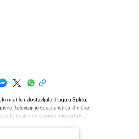
ki mlatile i zlostavljale drugu u Splitu,
avnoj televiziji je specijalistica kliničke
je za to nasilje na prvome mjestu kriv
jeca danas osjećaju, potom je dodala i da
cionalizam", a onda još rekla da