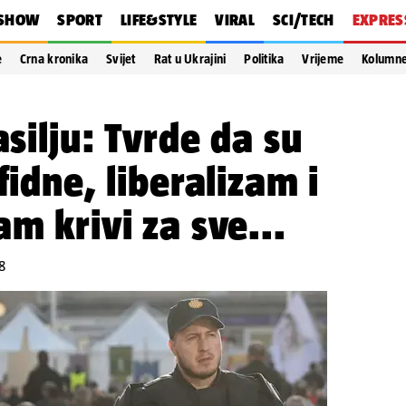
SHOW
SPORT
LIFE&STYLE
VIRAL
SCI/TECH
EXPRES
e
Crna kronika
Svijet
Rat u Ukrajini
Politika
Vrijeme
Kolumn
asilju: Tvrde da su
fidne, liberalizam i
m krivi za sve...
8