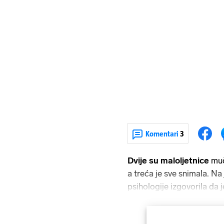
Komentari
3
Dvije su maloljetnice
muč
a treća je sve snimala. Na j
psihologije izgovorila da 
"silni liberalizam" koji d
je za sve kriv "silni senza