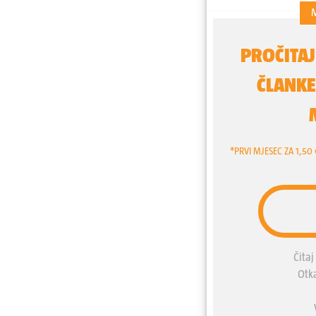
"djevojčice zapravo znaju 