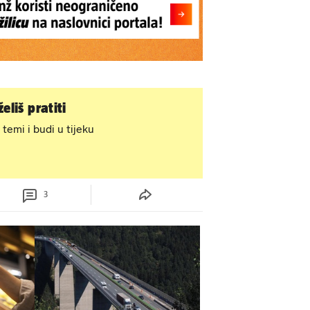
eliš pratiti
 temi i budi u tijeku
3