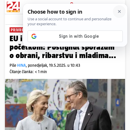
PRIJAVA
News
Komentari
0
PRIVREMENI SPORAZUM
EU i Britanija su pred novim
početkom: Postignut sporazum
o obrani, ribarstvu i mladima...
Piše
HINA
,
ponedjeljak, 19.5.2025. u 10:43
Čitanje članka: < 1 min