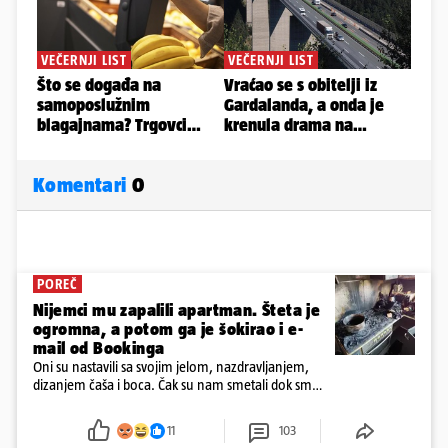
Komentari
0
POREČ
Nijemci mu zapalili apartman. Šteta je
ogromna, a potom ga je šokirao i e-
mail od Bookinga
Oni su nastavili sa svojim jelom, nazdravljanjem,
dizanjem čaša i boca. Čak su nam smetali dok smo
u panici kupili crijeva kako bismo pokušali ugasiti
požar, rekao je vlasnik
11
103