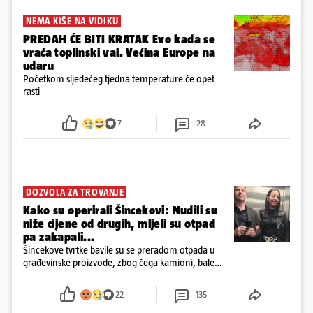
NEMA KIŠE NA VIDIKU
PREDAH ĆE BITI KRATAK Evo kada se
vraća toplinski val. Većina Europe na
udaru
Početkom sljedećeg tjedna temperature će opet
rasti
7
28
DOZVOLA ZA TROVANJE
Kako su operirali Šincekovi: Nudili su
niže cijene od drugih, mljeli su otpad
pa zakapali...
Šincekove tvrtke bavile su se preradom otpada u
građevinske proizvode, zbog čega kamioni, bale
plastike i samljeveni materijal dugo nisu izazivali
sumnju
22
135