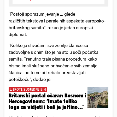
"Postoji sporazumijevanje ... glede
različitih tekstova i paralelnih aspekata europsko-
britanskog samita", rekao je jedan europski
diplomat.
"Koliko ja shvaćam, sve zemlje članice su
zadovoljne s onim što je na stolu uoči početka
samita. Trenutno traje pisana procedura kako
bismo imali službeno prihvaćanje svih zemalja
članica, no to ne bi trebalo predstavljati
poteškoću", dodao je.
LJEPOTE SUSJEDNE BIH
Britanski portal očaran Bosnom i
Hercegovinom: ‘Imate toliko
toga za vidjeti i baš je jeftino...'