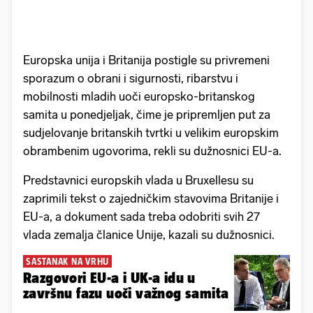
Europska unija i Britanija postigle su privremeni
sporazum o obrani i sigurnosti, ribarstvu i
mobilnosti mladih uoči europsko-britanskog
samita u ponedjeljak, čime je pripremljen put za
sudjelovanje britanskih tvrtki u velikim europskim
obrambenim ugovorima, rekli su dužnosnici EU-a.
Predstavnici europskih vlada u Bruxellesu su
zaprimili tekst o zajedničkim stavovima Britanije i
EU-a, a dokument sada treba odobriti svih 27
vlada zemalja članice Unije, kazali su dužnosnici.
SASTANAK NA VRHU
Razgovori EU-a i UK-a idu u
završnu fazu uoči važnog samita