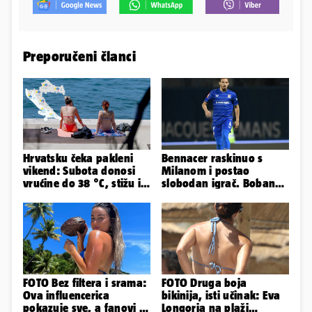
Preporučeni članci
Hrvatsku čeka pakleni
Bennacer raskinuo s
vikend: Subota donosi
Milanom i postao
vrućine do 38 °C, stižu i
slobodan igrač. Boban
grmljavinski pljuskovi
ga želio zadržati u
Dinamu
FOTO Bez filtera i srama:
FOTO Druga boja
Ova influencerica
bikinija, isti učinak: Eva
pokazuje sve, a fanovi je
Longoria na plaži