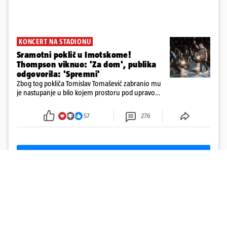
KONCERT NA STADIONU
Sramotni poklič u Imotskome!
Thompson viknuo: 'Za dom', publika
odgovorila: 'Spremni'
Zbog tog pokliča Tomislav Tomašević zabranio mu
je nastupanje u bilo kojem prostoru pod upravom
Grada Zagreba..
57
276
Učitaj više