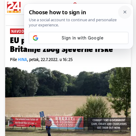
PRIJAVA
News
Komentari
1
NAVODNO KRŠENJE SPORAZUMA
EU podnijela pritužbu protiv
Britanije zbog Sjeverne Irske
Piše
HINA
,
petak, 22.7.2022. u 16:25