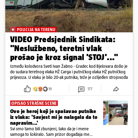
POLICIJA NA TERENU
VIDEO Predsjednik Sindikata:
"Neslužbeno, teretni vlak
prošao je kroz signal 'STOJ'..."
Između kolodvora Sveti Ivan Žabno - Gradec kod Bjelovara došlo je
do sudara teretnog vlaka HŽ Carga i putničkog vlaka HŽ putničkog
prijevoza. U vlaku je bilo 20-ak putnika, teže je ozlijeđen strojovođa
19
177
OPISAO STRAŠNE SCENE
Ovo je heroj koji je spašavao putnike
iz vlaka: 'Savjest mi je nalagala da to
napravim...'
Svi smo tamo bili zbunjeni, tako da je i mene
samoga to šokiralo. Sam prizor događaja me