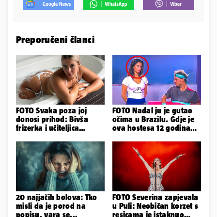
Preporučeni članci
FOTO Svaka poza joj
FOTO Nadal ju je gutao
donosi prihod: Bivša
očima u Brazilu. Gdje je
frizerka i učiteljica
ova hostesa 12 godina
oblinama je zapalila
poslije i kako izgleda?
Instagram
20 najjačih bolova: Tko
FOTO Severina zapjevala
misli da je porod na
u Puli: Neobičan korzet s
popisu, vara se...
resicama je istaknuo