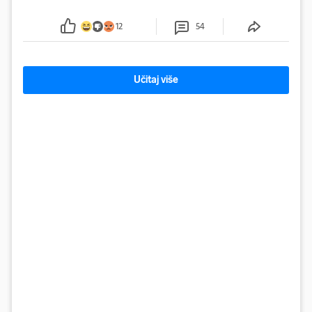
se od ranije trage. Muškarac je pružao otpor te su
ga uhitili, a psa je preuzeo komunalni redar
12
54
Učitaj više