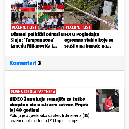
Komentari
3
PIJANA IZBOLA PARTNERA
VIDEO Žena koju sumnjiče za teško
ubojstvo ide u istražni zatvor. Prijeti
joj 40 godina!
Policija je objavila kako su utvrdili da je žena (36)
nožem ubola partnera (71) koji je na mjestu
preminuo. Imala je 2,03 promila. U nedjelju su je