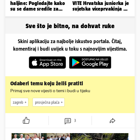
haljine: Pogledajte kako
VITE Hrvatska juniorka je
su se dame sredile za
svjetska viceprvakinja u
311. Sinjsku alku
bacanju koplja!
Sve što je bitno, na dohvat ruke
Skini aplikaciju za najbolje iskustvo portala. Čitaj,
komentiraj i budi uvijek u toku s najnovijim vijestima.
Odaberi temu koju želiš pratiti
Primaj sve nove vijesti o temi i budi u tijeku
zagreb
prosječna plaća
3