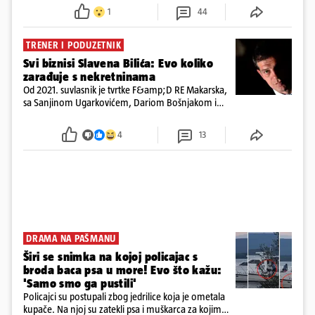
ispitali i poslali u istražni zatvor
1
44
TRENER I PODUZETNIK
Svi biznisi Slavena Bilića: Evo koliko
zarađuje s nekretninama
Od 2021. suvlasnik je tvrtke F&amp;D RE Makarska,
sa Sanjinom Ugarkovićem, Dariom Bošnjakom i
Dobrislavom Hrkaćem. Tvrtka je registrirana za
poslovanje nekretninama, a od osnutka nema
4
13
zaposlenih
DRAMA NA PAŠMANU
Širi se snimka na kojoj policajac s
broda baca psa u more! Evo što kažu:
'Samo smo ga pustili'
Policajci su postupali zbog jedrilice koja je ometala
kupače. Na njoj su zatekli psa i muškarca za kojim