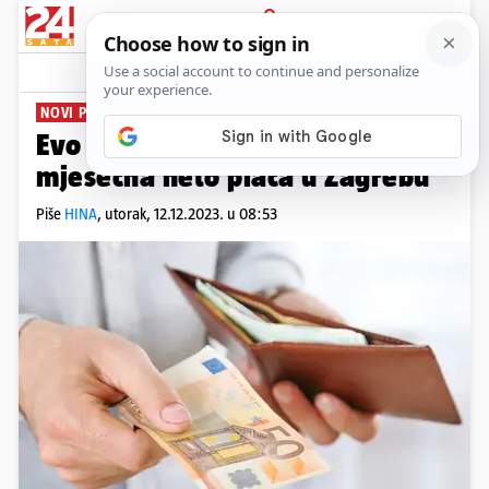
PRIJAVA
News
Komentari
3
NOVI PODACI
Evo koliko iznosi prosječna
mjesečna neto plaća u Zagrebu
Piše
HINA
,
utorak, 12.12.2023. u 08:53