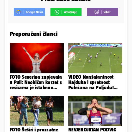
Preporučeni članci
FOTO Severina zapjevala
VIDEO Nonšalantnost
u Puli: Neobičan korzet s
Hajduka i spretnost
resicama je istaknuo
Puležana na Poljudu!
njezine vitke noge...
Pogledajte sve golove iz
Splita
FOTO Šeširi i prozračne
NEVJEROJATAN PODVIG