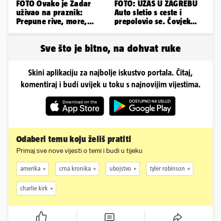
FOTO Ovako je Zadar
FOTO: UŽAS U ZAGREBU
uživao na praznik:
Auto sletio s ceste i
Prepune rive, more,
prepolovio se. Čovjek
sunce i čarobni zalazak
poginuo, ima ozlijeđenih
sunca
Sve što je bitno, na dohvat ruke
Skini aplikaciju za najbolje iskustvo portala. Čitaj,
komentiraj i budi uvijek u toku s najnovijim vijestima.
Odaberi temu koju želiš pratiti
Primaj sve nove vijesti o temi i budi u tijeku
amerika
crna kronika
ubojstvo
tyler robinson
charlie kirk