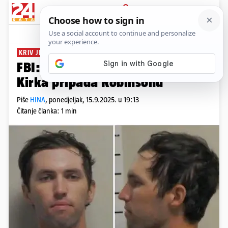
PRIJAVA
News
Komentari
0
KRIV JE?
FBI: DNK na mjestu ubojstva
Kirka pripada Robinsonu
Piše
HINA
,
ponedjeljak, 15.9.2025. u 19:13
Čitanje članka: 1 min