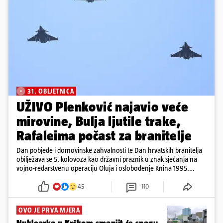
31. OBLJETNICA
UŽIVO Plenković najavio veće
mirovine, Bulja ljutile trake,
Rafaleima počast za branitelje
Dan pobjede i domovinske zahvalnosti te Dan hrvatskih branitelja
obilježava se 5. kolovoza kao državni praznik u znak sjećanja na
vojno-redarstvenu operaciju Oluja i oslobođenje Knina 1995.
godine
45
110
OVO JE PRVA MJERA
Nuklearka u Krškom smanjit će snagu