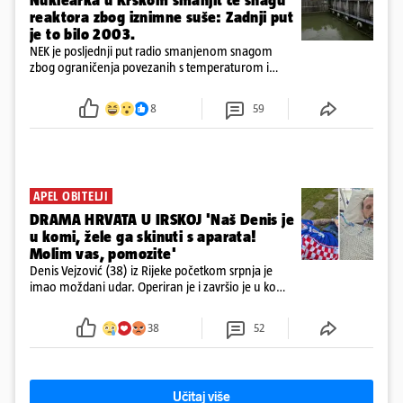
reaktora zbog iznimne suše: Zadnji put
je to bilo 2003.
NEK je posljednji put radio smanjenom snagom
zbog ograničenja povezanih s temperaturom i
protokom rijeke Save 2003. godine, kada je
smanjenje snage bilo potrebno više od 90 dana.
8
59
APEL OBITELJI
DRAMA HRVATA U IRSKOJ 'Naš Denis je
u komi, žele ga skinuti s aparata!
Molim vas, pomozite'
Denis Vejzović (38) iz Rijeke početkom srpnja je
imao moždani udar. Operiran je i završio je u komi.
Obitelj ga želi prebaciti u Hrvatsku, kažu kako
tamošnji liječnici ne vjeruju u oporavak: 'Imamo
38
52
72 sata'
Učitaj više