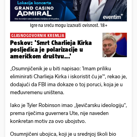
Igre na sreću mogu izazvati ovisnost. 18+
GLASNOGOVORNIK KREMLJA
Peskov: 'Smrt Charlieja Kirka
posljedica je polarizacije u
američkom društvu...'
„Osumnjičenik je u biti napisao: 'Imam priliku
eliminirati Charlieja Kirka i iskoristit ću je'“, rekao je,
dodajući da FBI ima dokaze o toj poruci, koja je u
međuvremenu uništena.
Iako je Tyler Robinson imao „ljevičarsku ideologiju“,
prema riječima guvernera Ute, nije naveden
konkretan motiv za ovo ubojstvo.
Osumnjičeni ubojica, koji je u srednjoj školi bio