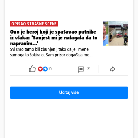
OPISAO STRAŠNE SCENE
Ovo je heroj koji je spašavao putnike
iz vlaka: 'Savjest mi je nalagala da to
napravim...'
Svi smo tamo bili zbunjeni, tako da je i mene
samoga to šokiralo. Sam prizor događaja me
šokirao kada sam vidio, rekao je Božidar Zrinski
19
21
Učitaj više