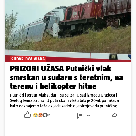
SUDAR DVA VLAKA
PRIZORI UŽASA Putnički vlak
smrskan u sudaru s teretnim, na
terenu i helikopter hitne
Putnički i teretni vlak sudarili su se iza 10 sati između Gradeca i
Svetog Ivana žabno. U putničkom vlaku bilo je 20-ak putnika, a
kako doznajemo teže ozljede zadobio je strojovođa putničkog
vlaka. Zatvoren je promet, a fotoreporteri Prigorskog objavili su
6
47
prve snimke s mjesta sudara