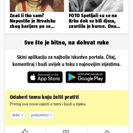
Znaš li tko sam?
FOTO Spetljali su se na
Napustila je Hrvatsku
Krku dok su bili djeca,
zbog karijere pa se
završilo je burno. Ona
zaljubila u 15 godina
sad želi 50 milijuna eura
starijeg
Sve što je bitno, na dohvat ruke
Skini aplikaciju za najbolje iskustvo portala. Čitaj,
komentiraj i budi uvijek u toku s najnovijim vijestima.
Odaberi temu koju želiš pratiti
Primaj sve nove vijesti o temi i budi u tijeku
dobit
poduzetnici