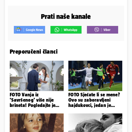
Prati naše kanale
Preporučeni članci
FOTO Vanja iz
FOTO Sjećate li se mene?
'Savršenog' više nije
Ovo su zaboravljeni
brineta! Pogledajte je
hajdukovci, jedan je
sad
napuhao 3,3 promila...