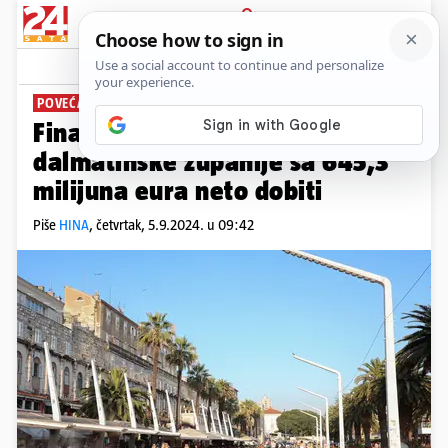
PRIJAVA
News
Komentari
0
POVEĆANJE
Fina: Poduzetnici Splitsko-
dalmatinske županije sa 645,3
milijuna eura neto dobiti
Piše
HINA
,
četvrtak, 5.9.2024. u 09:42