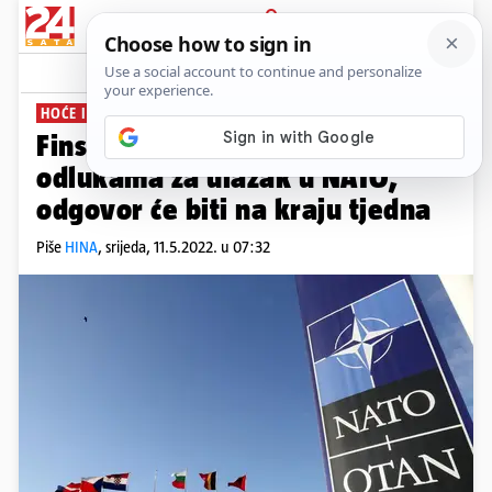
PRIJAVA
News
Komentari
1
HOĆE ILI NEĆE?
Finska i Švedska pri kraju s
odlukama za ulazak u NATO,
odgovor će biti na kraju tjedna
Piše
HINA
,
srijeda, 11.5.2022. u 07:32