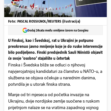
Foto: PASCAL ROSSIGNOL/REUTERS (ilustracija)
Dodaj 24sata među omiljene izvore na Googleu
U Finskoj, kao i Švedskoj, rat u Ukrajini je potpuno
preokrenuo javno mnijenje koje je do ruske intervencije
bilo podijeljeno. Finski predsjednik Sauli Niinistö objavit
će svoje 'osobno' stajalište u četvrtak
Finska i Švedska bliže se odluci o njihovoj
najvjerojatnijoj kandidaturi za članstvo u NATO-u, a
službena se objava očekuje u narednim danima,
potvrdila je u utorak finska strana.
Manje od tri mjeseca od početka invazije na
Ukrajinu, dvije nordijske zemlje suočene s ruskom
prijetnjom nalaze se na vratima zapadnog vojnog