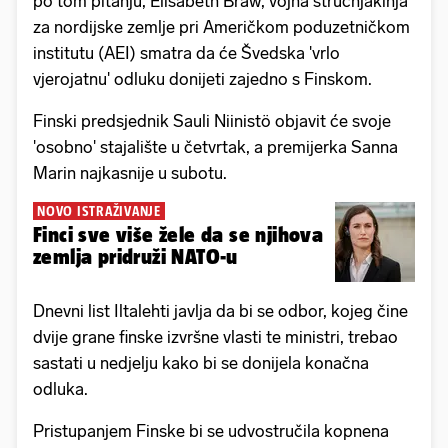
po tom pitanju, Elisabeth Braw, vojna stručnjakinja
za nordijske zemlje pri Američkom poduzetničkom
institutu (AEI) smatra da će Švedska 'vrlo
vjerojatnu' odluku donijeti zajedno s Finskom.
Finski predsjednik Sauli Niinistö objavit će svoje
'osobno' stajalište u četvrtak, a premijerka Sanna
Marin najkasnije u subotu.
NOVO ISTRAŽIVANJE
Finci sve više žele da se njihova
zemlja pridruži NATO-u
Dnevni list Iltalehti javlja da bi se odbor, kojeg čine
dvije grane finske izvršne vlasti te ministri, trebao
sastati u nedjelju kako bi se donijela konačna
odluka.
Pristupanjem Finske bi se udvostručila kopnena