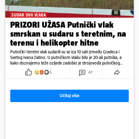
SUDAR DVA VLAKA
PRIZORI UŽASA Putnički vlak
smrskan u sudaru s teretnim, na
terenu i helikopter hitne
Putnički i teretni vlak sudarili su se iza 10 sati između Gradeca i
Svetog Ivana žabno. U putničkom vlaku bilo je 20-ak putnika, a
kako doznajemo teže ozljede zadobio je strojovođa putničkog
vlaka. Zatvoren je promet, a fotoreporteri Prigorskog objavili su
5
47
prve snimke s mjesta sudara
Učitaj više