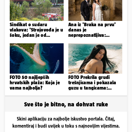
Sindikat o sudaru
Ana iz 'Braka na prvu'
vlakova: 'Strojovođa je u
danas je
šoku, jedan je od
neprepoznatljiva:
najboljih i
Odselila je iz Hrvatske, a
najobučenijih...'
ovako sad izgleda
FOTO 50 najljepših
FOTO Prekrila grudi
hrvatskih plaža: Koja je
trešnjicama i pokazala
vama najbolja?
guzu u tangicama:
Ovako ljetuje bujna
Slavonka
Sve što je bitno, na dohvat ruke
Skini aplikaciju za najbolje iskustvo portala. Čitaj,
komentiraj i budi uvijek u toku s najnovijim vijestima.