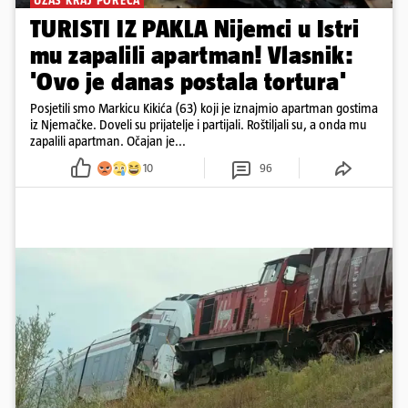
UŽAS KRAJ POREČA
TURISTI IZ PAKLA Nijemci u Istri
mu zapalili apartman! Vlasnik:
'Ovo je danas postala tortura'
Posjetili smo Markicu Kikića (63) koji je iznajmio apartman gostima
iz Njemačke. Doveli su prijatelje i partijali. Roštiljali su, a onda mu
zapalili apartman. Očajan je...
10
96