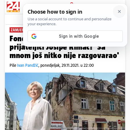
PRIJAVA
News
Komentari
5
ZAMJENA ZA VANĐELIĆA
PLUS+
Fond za obnovu odlazi u ruke
prijateljici Josipe Rimac? 'Sa
mnom još nitko nije razgovarao'
Piše
Ivan Pandžić
,
ponedjeljak, 29.11.2021. u 22:00