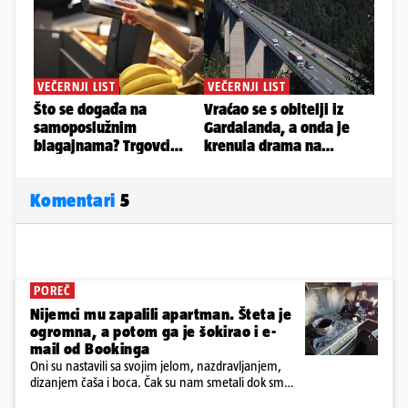
Komentari
5
POREČ
Nijemci mu zapalili apartman. Šteta je
ogromna, a potom ga je šokirao i e-
mail od Bookinga
Oni su nastavili sa svojim jelom, nazdravljanjem,
dizanjem čaša i boca. Čak su nam smetali dok smo
u panici kupili crijeva kako bismo pokušali ugasiti