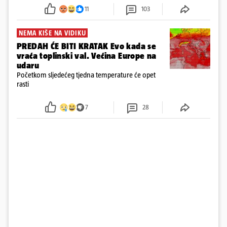
požar, rekao je vlasnik
11
103
NEMA KIŠE NA VIDIKU
PREDAH ĆE BITI KRATAK Evo kada se
vraća toplinski val. Većina Europe na
udaru
Početkom sljedećeg tjedna temperature će opet
rasti
7
28