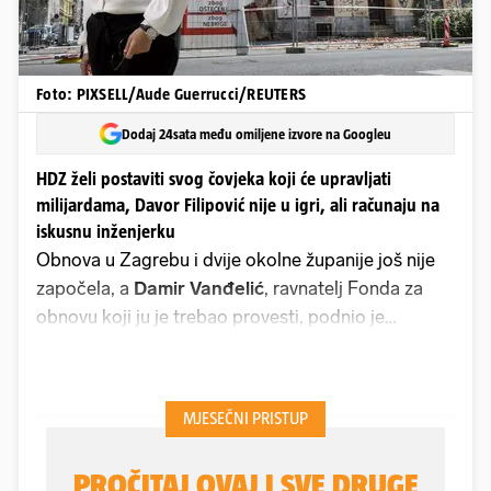
Foto: PIXSELL/Aude Guerrucci/REUTERS
Dodaj 24sata među omiljene izvore na Googleu
HDZ želi postaviti svog čovjeka koji će upravljati
milijardama, Davor Filipović nije u igri, ali računaju na
iskusnu inženjerku
Obnova u Zagrebu i dvije okolne županije još nije
započela, a
Damir Vanđelić
, ravnatelj Fonda za
obnovu koji ju je trebao provesti, podnio je
ostavku.