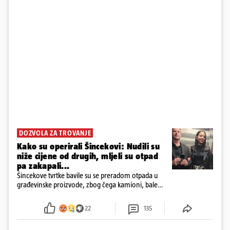
DOZVOLA ZA TROVANJE
Kako su operirali Šincekovi: Nudili su
niže cijene od drugih, mljeli su otpad
pa zakapali...
Šincekove tvrtke bavile su se preradom otpada u
građevinske proizvode, zbog čega kamioni, bale
plastike i samljeveni materijal dugo nisu izazivali
sumnju
22
135