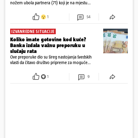
nožem ubola partnera (71) koji je na mjestu
preminuo. Imala je 2,03 promila. U nedjelju su je
ispitali i poslali u istražni zatvor
1
54
IZVANREDNE SITUACIJE
Koliko imate gotovine kod kuće?
Banka izdala važnu preporuku u
slučaju rata
Ove preporuke dio su šireg nastojanja švedskih
vlasti da čitavo društvo pripreme za moguće
posljedice vojnih ili kibernetičkih napada
1
9