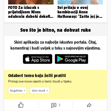
FOTO Za izlazak s
Svi pričaju o ovoj
prijateljicom Nives
kombinaciji Anne
odabrala duboki dekolte
Hathaway: 'Zašto joj je
koji joj je istaknuo bujne
to stilist napravio?
adute
Užasno je...'
Sve što je bitno, na dohvat ruke
Skini aplikaciju za najbolje iskustvo portala. Čitaj,
komentiraj i budi uvijek u toku s najnovijim vijestima.
Odaberi temu koju želiš pratiti
Primaj sve nove vijesti o temi i budi u tijeku
bogatstvo
elon musk
2