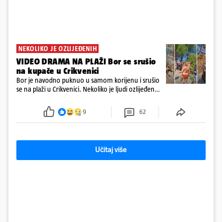
NEKOLIKO JE OZLIJEĐENIH
VIDEO DRAMA NA PLAŽI Bor se srušio
na kupače u Crikvenici
Bor je navodno puknuo u samom korijenu i srušio
se na plaži u Crikvenici. Nekoliko je ljudi ozlijeđeno,
ali navodno se ne radi o težim ozljedama
9
62
Učitaj više