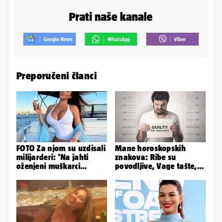
Prati naše kanale
Preporučeni članci
FOTO Za njom su uzdisali
Mane horoskopskih
milijarderi: 'Na jahti
znakova: Ribe su
oženjeni muškarci
povodljive, Vage tašte,
zaborave na pravila'
Jarci komplicirani, Lav
sebičan...