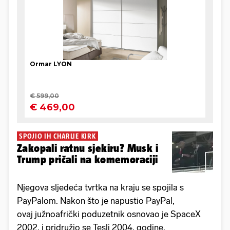
SPOJIO IH CHARLIE KIRK
Zakopali ratnu sjekiru? Musk i
Trump pričali na komemoraciji
Njegova sljedeća tvrtka na kraju se spojila s
PayPalom. Nakon što je napustio PayPal,
ovaj južnoafrički poduzetnik osnovao je SpaceX
2002. i pridružio se Tesli 2004. godine.