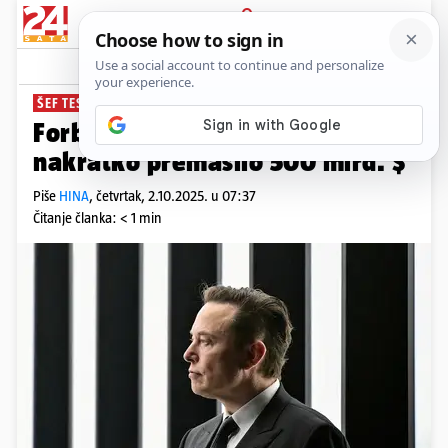
PRIJAVA
News
Komentari
2
ŠEF TESLE I SPACEX-A
Forbes: Bogatstvo Elona Muska
nakratko premašilo 500 mlrd. $
Piše
HINA
,
četvrtak, 2.10.2025. u 07:37
Čitanje članka: < 1 min