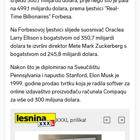
srijedu 500,1 milijardu dolara, prije nego što je pala
na 499,1 milijardu dolara, prema ljestvici "Real-
Time Billionaires" Forbesa.
Na Forbesovoj ljestvici slijede suosnivač Oraclea
Larry Ellison s bogatstvom od 350,7 milijardi
dolara te izvršni direktor Mete Mark Zuckerberg s
bogatstvom od 245,8 milijardi dolara.
Nakon što je diplomirao na Sveučilištu
Pennsylvania i napustio Stanford, Elon Musk je
1999. godine prodao tvrtku koja je radila softver za
online izdavaštvo proizvođaču računala Compaqu
za više od 300 milijuna dolara.