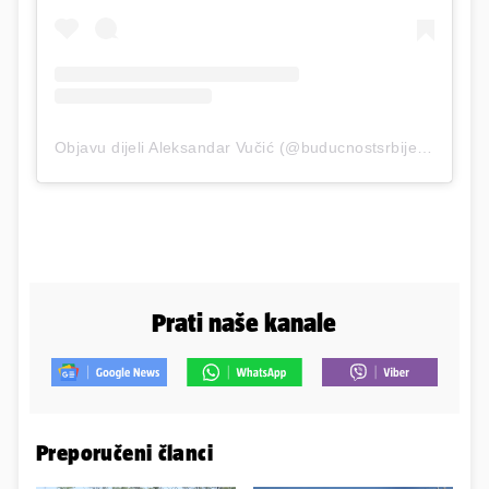
Objavu dijeli Aleksandar Vučić (@buducnostsrbijeav)
Prati naše kanale
Preporučeni članci