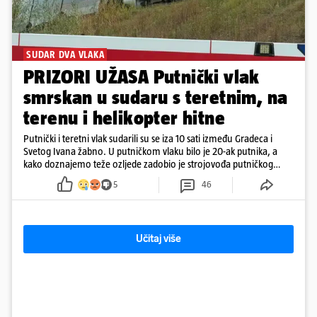
SUDAR DVA VLAKA
PRIZORI UŽASA Putnički vlak
smrskan u sudaru s teretnim, na
terenu i helikopter hitne
Putnički i teretni vlak sudarili su se iza 10 sati između Gradeca i
Svetog Ivana žabno. U putničkom vlaku bilo je 20-ak putnika, a
kako doznajemo teže ozljede zadobio je strojovođa putničkog
vlaka. Zatvoren je promet, a fotoreporteri Prigorskog objavili su
5
46
prve snimke s mjesta sudara
Učitaj više