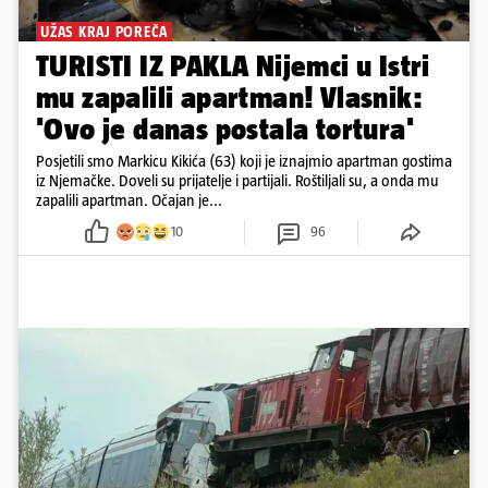
UŽAS KRAJ POREČA
TURISTI IZ PAKLA Nijemci u Istri
mu zapalili apartman! Vlasnik:
'Ovo je danas postala tortura'
Posjetili smo Markicu Kikića (63) koji je iznajmio apartman gostima
iz Njemačke. Doveli su prijatelje i partijali. Roštiljali su, a onda mu
zapalili apartman. Očajan je...
10
96