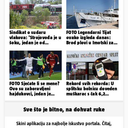
Sindikat o sudaru
FOTO Legendarni Tijat
vlakova: 'Strojovođa je u
ovako izgleda danas:
šoku, jedan je od
Brod plovi u Imotski za
najboljih i
samo 20.000 eura
najobučenijih...'
FOTO Sjećate li se mene?
Rekord svih rekorda: U
Ovo su zaboravljeni
splitsku bolnicu doveden
hajdukovci, jedan je
muškarac s čak 6,2
napuhao 3,3 promila...
promila alkohola u krvi!
Sve što je bitno, na dohvat ruke
Skini aplikaciju za najbolje iskustvo portala. Čitaj,