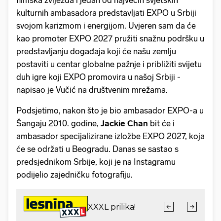
filmska zvijezda i jedan od najvećih svjetskih
kulturnih ambasadora predstavlјati EXPO u Srbiji
svojom karizmom i energijom. Uvjeren sam da će
kao promoter EXPO 2027 pružiti snažnu podršku u
predstavlјanju događaja koji će našu zemlјu
postaviti u centar globalne pažnje i približiti svijetu
duh igre koji EXPO promovira u našoj Srbiji -
napisao je Vučić na društvenim mrežama.
Podsjetimo, nakon što je bio ambasador EXPO-a u
Šangaju 2010. godine,
Jackie Chan
bit će i
ambasador specijalizirane izložbe EXPO 2027, koja
će se održati u Beogradu. Danas se sastao s
predsjednikom Srbije, koji je na Instagramu
podijelio zajedničku fotografiju.