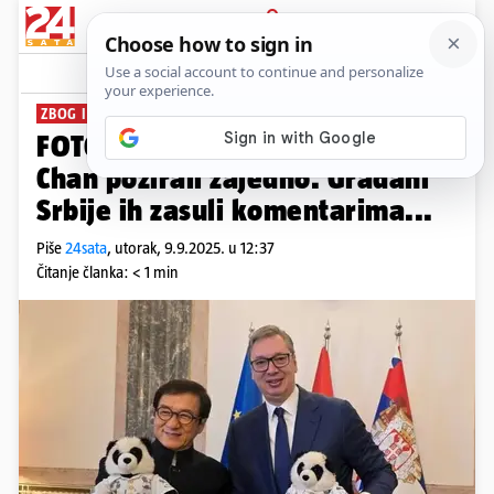
PRIJAVA
News
Komentari
2
ZBOG IZLOŽBE EXPO
FOTO Aleksandar Vučić i Jackie
Chan pozirali zajedno. Građani
Srbije ih zasuli komentarima...
Piše
24sata
,
utorak, 9.9.2025. u 12:37
Čitanje članka: < 1 min