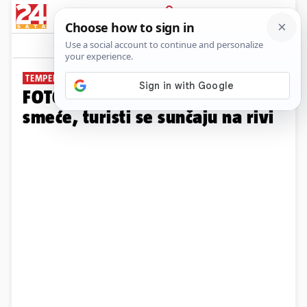
PRIJAVA
Galerija
Komentari
3
TEMPERATURE PREKO 35°C
FOTO Đir po Zadru: Na ulicama
smeće, turisti se sunčaju na rivi