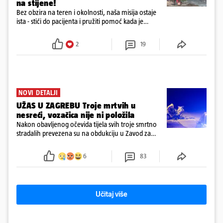
na stijene!
Bez obzira na teren i okolnosti, naša misija ostaje
ista - stići do pacijenta i pružiti pomoć kada je
najpotrebnija - objavilo je Ministarstvo zdravstva na
Facebooku
2
19
NOVI DETALJI
UŽAS U ZAGREBU Troje mrtvih u
nesreći, vozačica nije ni položila
Nakon obavljenog očevida tijela svih troje smrtno
stradalih prevezena su na obdukciju u Zavod za
sudsku medicinu i kriminalistiku u Zagrebu, a
policija nastavlja kriminalističko istraživanje
6
83
Učitaj više