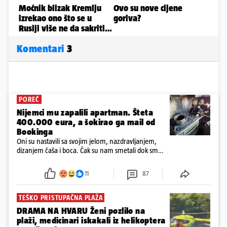
Komentari
3
POREČ
Nijemci mu zapalili apartman. Šteta
400.000 eura, a šokirao ga mail od
Bookinga
Oni su nastavili sa svojim jelom, nazdravljanjem,
dizanjem čaša i boca. Čak su nam smetali dok smo
u panici kupili crijeva kako bismo pokušali ugasiti
požar, rekao je vlasnik
11
87
TEŠKO PRISTUPAČNA PLAŽA
DRAMA NA HVARU Ženi pozlilo na
plaži, medicinari iskakali iz helikoptera