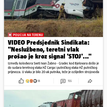
POLICIJA NA TERENU
VIDEO Predsjednik Sindikata:
"Neslužbeno, teretni vlak
prošao je kroz signal 'STOJ'..."
Između kolodvora Sveti Ivan Žabno - Gradec kod Bjelovara došlo je
do sudara teretnog vlaka HŽ Carga i putničkog vlaka HŽ putničkog
prijevoza. U vlaku je bilo 20-ak putnika, teže je ozlijeđen strojovođa
18
155