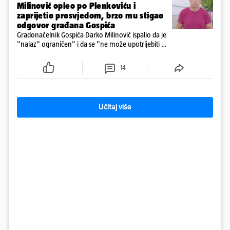
Milinović opleo po Plenkoviću i
zaprijetio prosvjedom, brzo mu stigao
odgovor građana Gospića
Gradonačelnik Gospića Darko Milinović ispalio da je
"nalaz" ograničen" i da se "ne može upotrijebiti za
sudske sporove". Građani Gospića ga podsjetili da
ga je naručio Uskok i da je dio spisa
14
Učitaj više