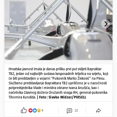
Hrvatska javnost imala je danas priliku prvi put vidjeti Bayraktar
TB2, jedan od najboljih sustava besposadnih letjelica na svijetu, koji
će biti predstavljen u vojarni “Pukovnik Marko Živković” na Plesu.
Službeno predstavljanje Bayraktara TB2 upriličeno je u nazočnosti
potpredsjednika Vlade i ministra obrane Ivana Anušića, kao i
načelnika Glavnog stožera Oružanih snaga RH, general-pukovnika
Tihomira Kundida.
| Foto: Slavko Midzor/PIXSELL
4
22