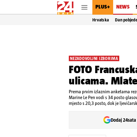
PLUS+
NEWS
Hrvatska
Dan pobjed
NEZADOVOLJNI IZBORIMA
FOTO Francuska
ulicama. Mlate 
Prema prvim izlaznim anketama rezu
Marine Le Pen vodi s 34 posto glasov
mjesto s 20,3 posto, dok je ljeviča
Dodaj 24sata