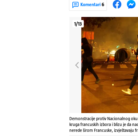
Komentari
6
1/13
Demonstracije protiv Nacionalnog okuplj
kruga francuskih izbora i blizu je da na
nerede širom Francuske, izvještavaju fr