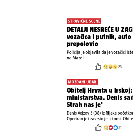
STRAVIČNE SCENE
DETALJI NESREĆE U ZAG
vozačica i putnik, auto
prepolovio
Policija je objavila da je vozačici is
na Mazdi
23
MOŽDANI UDAR
Obitelj Hrvata u Irskoj:
ministarstva. Denis s
Strah nas je'
Denis Vejzović (38) iz Rijeke početk
Operiran je i završio je u komi. Obite
kako tamošnji liječnici ne vjeruju u
21