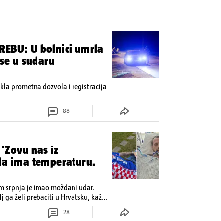
REBU: U bolnici umrla
 se u sudaru
tekla prometna dozvola i registracija
88
 'Zovu nas iz
ada ima temperaturu.
om srpnja je imao moždani udar.
lj ga želi prebaciti u Hrvatsku, kažu
 oporavak: 'Imamo 72 sata'
28