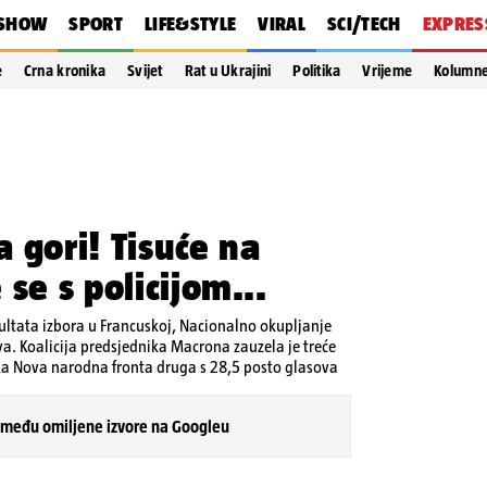
SHOW
SPORT
LIFE&STYLE
VIRAL
SCI/TECH
EXPRES
e
Crna kronika
Svijet
Rat u Ukrajini
Politika
Vrijeme
Kolumn
 gori! Tisuće na
se s policijom...
ltata izbora u Francuskoj, Nacionalno okupljanje
a. Koalicija predsjednika Macrona zauzela je treće
rska Nova narodna fronta druga s 28,5 posto glasova
 među omiljene izvore na Googleu