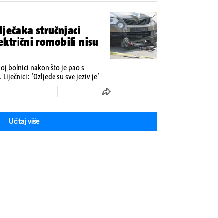
dječaka stručnjaci
lektrični romobili nisu
j bolnici nakon što je pao s
Liječnici: ‘Ozljede su sve jezivije’
Učitaj više