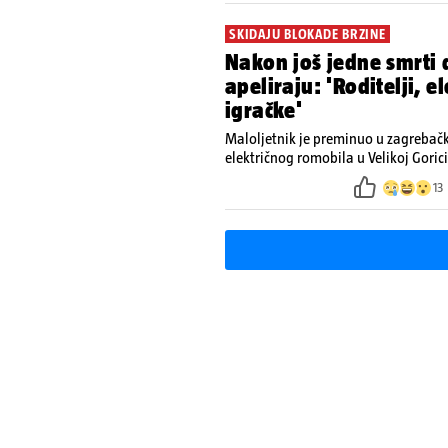
SKIDAJU BLOKADE BRZINE
Nakon još jedne smrti 
apeliraju: 'Roditelji, e
igračke'
Maloljetnik je preminuo u zagrebačko
električnog romobila u Velikoj Gorici. 
13