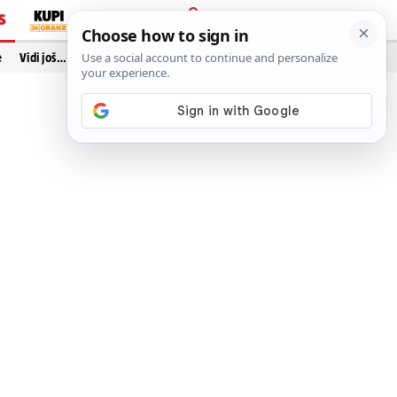
S
PRIJAVA
e
Vidi još…