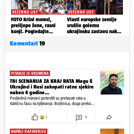
Komentari
19
PITANJE JE VREMENA
TRI SCENARIJA ZA KRAJ RATA Mogu li
Ukrajinci i Rusi zakopati ratne sjekire
nakon 4 godine...
Posljednji mjeseci potvrdili su prelazak rata u
statičnu fazu iscrpljivanja. Bojišnica, duga preko
tisuću kilometara, ostaje uglavnom
nepromijenjena, a ruske snage ostvaruju tek
1
9
neznatne dobitke uz ogromnu cijenu u ljudstvu i
opremi
NAPALI RAFINERIJU