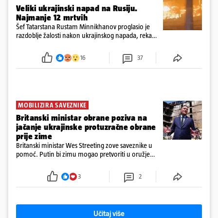
Veliki ukrajinski napad na Rusiju.
Najmanje 12 mrtvih
Šef Tatarstana Rustam Minnikhanov proglasio je
razdoblje žalosti nakon ukrajinskog napada, rekao
je gradonačelnik Nižnjekamska Radmir Beljajev
16
37
MOBILIZIRA SAVEZNIKE
Britanski ministar obrane poziva na
jačanje ukrajinske protuzračne obrane
prije zime
Britanski ministar Wes Streeting zove saveznike u
pomoć. Putin bi zimu mogao pretvoriti u oružje
protiv Kijeva, a Ukrajini hitno trebaju presretači i
jača protuzračna obrana
3
2
Učitaj više