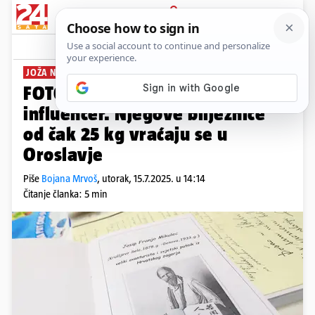
PRIJAVA
News
Komentari
0
JOŽA NAM SE VRATIO
PLUS+
FOTO Joža Iz Zagorja bio je prvi
influencer. Njegove bilježnice
od čak 25 kg vraćaju se u
Oroslavje
Piše
Bojana Mrvoš
,
utorak, 15.7.2025. u 14:14
Čitanje članka: 5 min