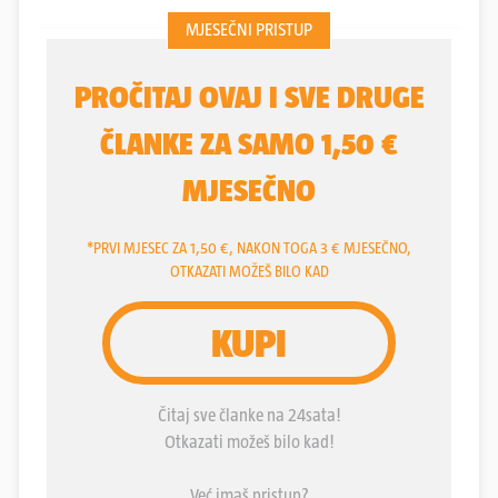
"vratima Zagorja". Mikulec se, rođen 1878., iz
rodnog kraja otisnuo u svijet kad su mu bile 23
godine i uspio ga je obići dvaput. Puno je pješačio
pa zato promijenio osamdeset pari cipela, a sa
sobom je stalno nosio više od dvadeset kilograma
teške "bilježnice" u koje je zapisivao sve o svojim
putešestvijama, ali i sakupljao potpise poznatih i
slavnih.