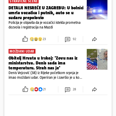
STRAVIČNE SCENE
DETALJI NESREĆE U ZAGREBU: U bolnici
umrla vozačica i putnik, auto se u
sudaru prepolovio
Policija je objavila da je vozačici istekla prometna
dozvola i registracija na Mazdi
23
92
MOŽDANI UDAR
Obitelj Hrvata u Irskoj: 'Zovu nas iz
ministarstva. Denis sada ima
temperaturu. Strah nas je'
Denis Vejzović (38) iz Rijeke početkom srpnja je
imao moždani udar. Operiran je i završio je u komi.
Obitelj ga želi prebaciti u Hrvatsku, kažu kako
tamošnji liječnici ne vjeruju u oporavak: 'Imamo
21
28
72 sata'