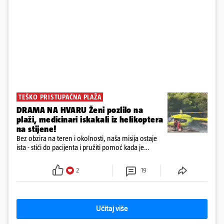
TEŠKO PRISTUPAČNA PLAŽA
DRAMA NA HVARU Ženi pozlilo na
plaži, medicinari iskakali iz helikoptera
na stijene!
Bez obzira na teren i okolnosti, naša misija ostaje
ista - stići do pacijenta i pružiti pomoć kada je
najpotrebnija - objavilo je Ministarstvo zdravstva na
Facebooku
2
19
Učitaj više