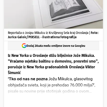
Reportaža o Josipu Mikulcu iz Krušljevog Sela kraj Oroslavja |
Foto:
Jurica Galoic/PIXSELL - ilustrativna fotografija
Dodaj 24sata među omiljene izvore na Googleu
Iz New Yorka u Oroslavje stižu bilježnice Jože Mikulca.
"Vraćamo svjetsku baštinu u domovinu, presretni smo",
poručuje iz New Yorka gradonačelnik Oroslavja Viktor
Šimunić
'Tko od nas ne pozna
Jožu Mikulca, glasovitog
obhjadača svieta, koji je prehodao 76.000 milja?',
pisale su novine prije stotinjak godina o ovom
hrvatskom globtroteru i moguće prvom svjetskom
influenceru rodom iz Oroslavja, grada koji se naziva