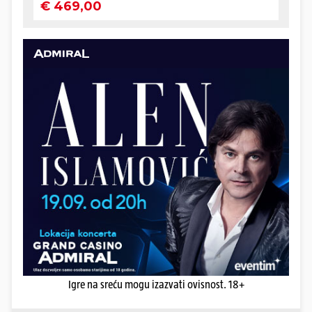
Igre na sreću mogu izazvati ovisnost. 18+