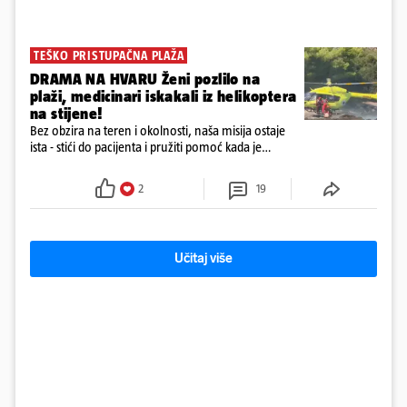
TEŠKO PRISTUPAČNA PLAŽA
DRAMA NA HVARU Ženi pozlilo na
plaži, medicinari iskakali iz helikoptera
na stijene!
Bez obzira na teren i okolnosti, naša misija ostaje
ista - stići do pacijenta i pružiti pomoć kada je
najpotrebnija - objavilo je Ministarstvo zdravstva na
Facebooku
2
19
Učitaj više