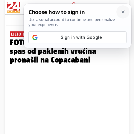
PRIJAVA
Galerija
Komentari
11
LJETO U OSIJEKU
FOTO Kao na moru. Osječani
spas od paklenih vrućina
pronašli na Copacabani