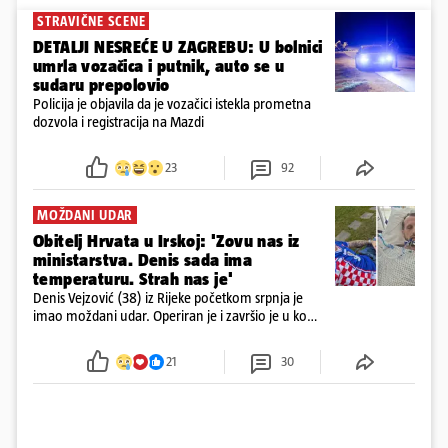
STRAVIČNE SCENE
DETALJI NESREĆE U ZAGREBU: U bolnici
umrla vozačica i putnik, auto se u
sudaru prepolovio
Policija je objavila da je vozačici istekla prometna
dozvola i registracija na Mazdi
23
92
MOŽDANI UDAR
Obitelj Hrvata u Irskoj: 'Zovu nas iz
ministarstva. Denis sada ima
temperaturu. Strah nas je'
Denis Vejzović (38) iz Rijeke početkom srpnja je
imao moždani udar. Operiran je i završio je u komi.
Obitelj ga želi prebaciti u Hrvatsku, kažu kako
tamošnji liječnici ne vjeruju u oporavak: 'Imamo
21
30
72 sata'