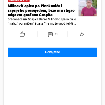
Milinović opleo po Plenkoviću i
zaprijetio prosvjedom, brzo mu stigao
odgovor građana Gospića
Gradonačelnik Gospića Darko Milinović ispalio da je
"nalaz" ograničen" i da se "ne može upotrijebiti za
sudske sporove". Građani Gospića ga podsjetili da
ga je naručio Uskok i da je dio spisa
13
Učitaj više