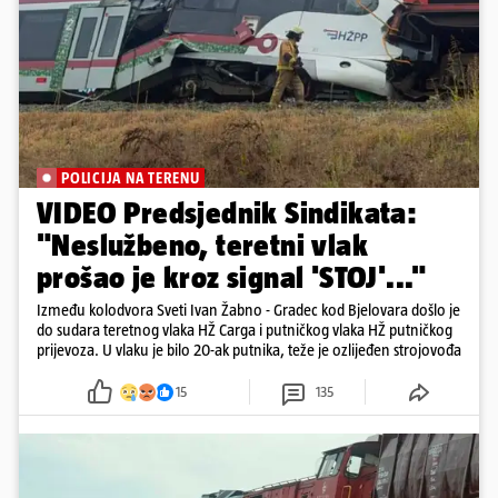
POLICIJA NA TERENU
VIDEO Predsjednik Sindikata:
"Neslužbeno, teretni vlak
prošao je kroz signal 'STOJ'..."
Između kolodvora Sveti Ivan Žabno - Gradec kod Bjelovara došlo je
do sudara teretnog vlaka HŽ Carga i putničkog vlaka HŽ putničkog
prijevoza. U vlaku je bilo 20-ak putnika, teže je ozlijeđen strojovođa
15
135