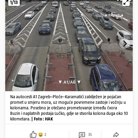
1/13
Na autocesti A1 Zagreb–Ploče–Karamatići zabilježen je pojačan
promet u smjeru mora, uz moguće povremene zastoje i vožnju u
kolonama. Posebno je otežano prometovanje između čvora
Buzin i naplatnih postaja Lučko, gdje se stvorila kolona duga oko 10
kilometara.
| Foto: HAK
2
35