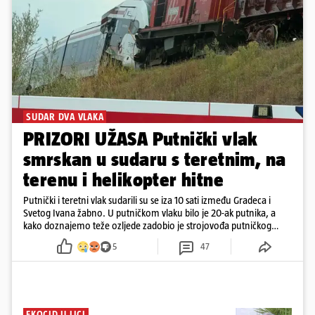
SUDAR DVA VLAKA
PRIZORI UŽASA Putnički vlak
smrskan u sudaru s teretnim, na
terenu i helikopter hitne
Putnički i teretni vlak sudarili su se iza 10 sati između Gradeca i
Svetog Ivana žabno. U putničkom vlaku bilo je 20-ak putnika, a
kako doznajemo teže ozljede zadobio je strojovođa putničkog
vlaka. Zatvoren je promet, a fotoreporteri Prigorskog objavili su
5
47
prve snimke s mjesta sudara
EKOCID U LICI