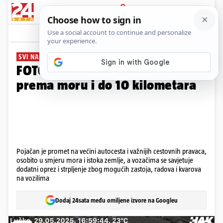
PRIJAVA
Galerija
Komentari
35
SVI NA PRODUŽENI VIKEND
FOTO Kaos na cestama: Kolone
prema moru i do 10 kilometara
Pojačan je promet na većini autocesta i važnijih cestovnih pravaca,
osobito u smjeru mora i istoka zemlje, a vozačima se savjetuje
dodatni oprez i strpljenje zbog mogućih zastoja, radova i kvarova
na vozilima
Dodaj 24sata među omiljene izvore na Googleu