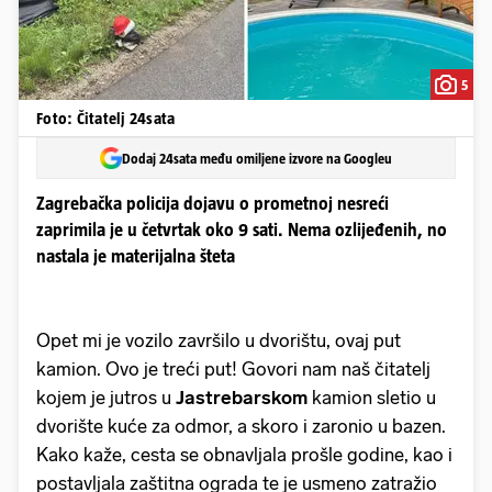
5
Foto: Čitatelj 24sata
Dodaj 24sata među omiljene izvore na Googleu
Zagrebačka policija dojavu o prometnoj nesreći
zaprimila je u četvrtak oko 9 sati. Nema ozlijeđenih, no
nastala je materijalna šteta
Opet mi je vozilo završilo u dvorištu, ovaj put
kamion. Ovo je treći put! Govori nam naš čitatelj
kojem je jutros u
Jastrebarskom
kamion sletio u
dvorište kuće za odmor, a skoro i zaronio u bazen.
Kako kaže, cesta se obnavljala prošle godine, kao i
postavljala zaštitna ograda te je usmeno zatražio