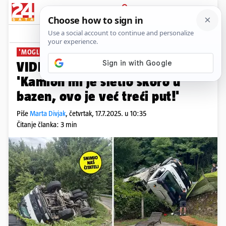
PRIJAVA
News
Komentari
23
'MOGLI SU GOSTI NASTRADATI'
VIDEO Kaos u Jastrebarskom:
'Kamion mi je sletio skoro u
bazen, ovo je već treći put!'
Piše
Marta Divjak
,
četvrtak, 17.7.2025. u 10:35
Čitanje članka: 3 min