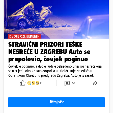
DVOJE OZLIJEĐENIH
STRAVIČNI PRIZORI TEŠKE
NESREĆE U ZAGREBU Auto se
prepolovio, čovjek poginuo
Čovjek je poginuo, a dvoje ljudi je ozlijeđeno u teškoj nesreći koja
se u srijedu oko 22 sata dogodila u Ulici dr. Luje Naletilića u
Odranskom Obrežu, u predgrađu Zagreba. Auto je iz zasad
neutvrđenih razloga sletio s kolnika, a od siline udara vozilo se
15
57
prepolovilo.
Učitaj više