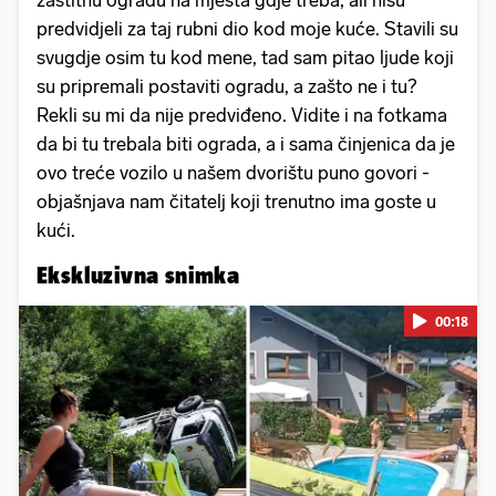
zaštitnu ogradu na mjesta gdje treba, ali nisu
predvidjeli za taj rubni dio kod moje kuće. Stavili su
svugdje osim tu kod mene, tad sam pitao ljude koji
su pripremali postaviti ogradu, a zašto ne i tu?
Rekli su mi da nije predviđeno. Vidite i na fotkama
da bi tu trebala biti ograda, a i sama činjenica da je
ovo treće vozilo u našem dvorištu puno govori -
objašnjava nam čitatelj koji trenutno ima goste u
kući.
Ekskluzivna snimka
00:18
Pokretanje videa...