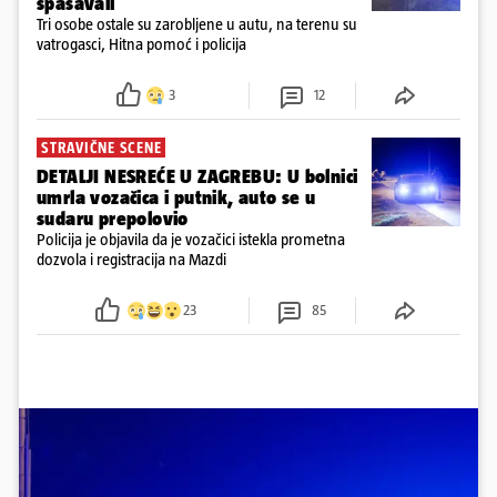
spašavali
Tri osobe ostale su zarobljene u autu, na terenu su
vatrogasci, Hitna pomoć i policija
3
12
STRAVIČNE SCENE
DETALJI NESREĆE U ZAGREBU: U bolnici
umrla vozačica i putnik, auto se u
sudaru prepolovio
Policija je objavila da je vozačici istekla prometna
dozvola i registracija na Mazdi
23
85