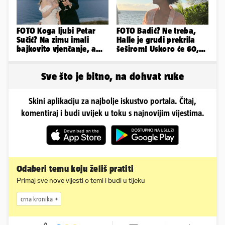
FOTO Koga ljubi Petar
FOTO Badić? Ne treba,
Sučić? Na zimu imali
Halle je grudi prekrila
bajkovito vjenčanje, a
šeširom! Uskoro će 60,
sada je na svijet stigao -
ljetuje u golim izdanjima
sin!
Sve što je bitno, na dohvat ruke
Skini aplikaciju za najbolje iskustvo portala. Čitaj,
komentiraj i budi uvijek u toku s najnovijim vijestima.
Odaberi temu koju želiš pratiti
Primaj sve nove vijesti o temi i budi u tijeku
crna kronika