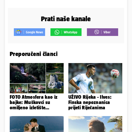
Prati naše kanale
Preporučeni članci
FOTO Atmosfera kao iz
UŽIVO Rijeka - Ilves:
bajke: Muškovci su
Finska nepoznanica
omiljeno izletište
prijeti Riječanima
Zadrana, pogledajte
zašto