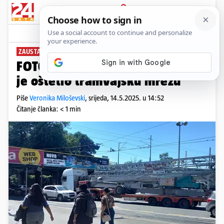
PRIJAVA
News
Komentari
3
ZAUSTAVIO PROMET
FOTO Kaos u Zagrebu: Teretnjak
je oštetio tramvajsku mrežu
Piše
Veronika Miloševski
,
srijeda, 14.5.2025. u 14:52
Čitanje članka: < 1 min