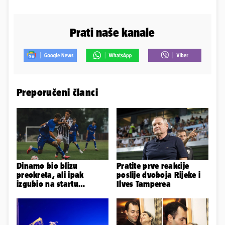
Prati naše kanale
Preporučeni članci
Dinamo bio blizu
Pratite prve reakcije
preokreta, ali ipak
poslije dvoboja Rijeke i
izgubio na startu
Ilves Tamperea
Ramljaka