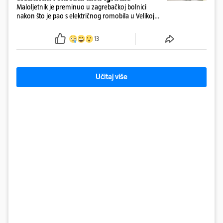
Maloljetnik je preminuo u zagrebačkoj bolnici
nakon što je pao s električnog romobila u Velikoj
Gorici. Liječnici: ‘Ozljede su sve jezivije’
13
Učitaj više