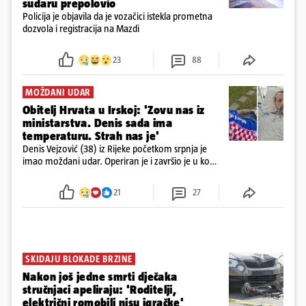
sudaru prepolovio
Policija je objavila da je vozačici istekla prometna
dozvola i registracija na Mazdi
23
88
MOŽDANI UDAR
Obitelj Hrvata u Irskoj: 'Zovu nas iz
ministarstva. Denis sada ima
temperaturu. Strah nas je'
Denis Vejzović (38) iz Rijeke početkom srpnja je
imao moždani udar. Operiran je i završio je u komi.
Obitelj ga želi prebaciti u Hrvatsku, kažu kako
tamošnji liječnici ne vjeruju u oporavak: 'Imamo
21
27
72 sata'
SKIDAJU BLOKADE BRZINE
Nakon još jedne smrti dječaka
stručnjaci apeliraju: 'Roditelji,
električni romobili nisu igračke'