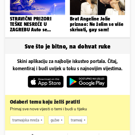
STRAVIČNI PRIZORI
Brat Angeline Jolie
TEŠKE NESREĆE U
priznao: Ne želim se više
ZAGREBU Auto se
skrivati, gay sam!
prepolovio, čovjek
poginuo
Sve što je bitno, na dohvat ruke
Skini aplikaciju za najbolje iskustvo portala. Čitaj,
komentiraj i budi uvijek u toku s najnovijim vijestima.
Odaberi temu koju želiš pratiti
Primaj sve nove vijesti o temi i budi u tijeku
tramvajska mreža
gužve
tramvaj