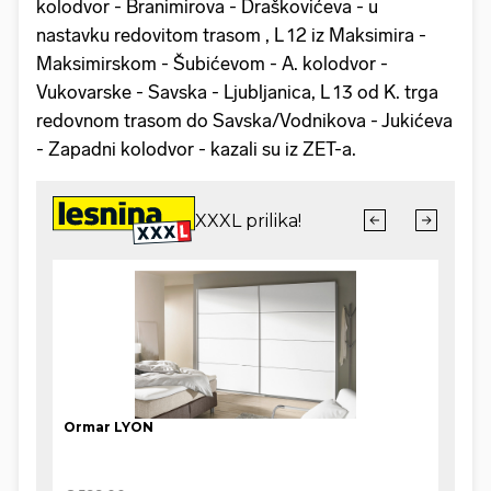
kolodvor - Branimirova - Draškovićeva - u
nastavku redovitom trasom , L 12 iz Maksimira -
Maksimirskom - Šubićevom - A. kolodvor -
Vukovarske - Savska - Ljubljanica, L 13 od K. trga
redovnom trasom do Savska/Vodnikova - Jukićeva
- Zapadni kolodvor - kazali su iz ZET-a.