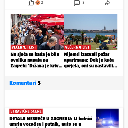
2
3
Komentari
3
STRAVIČNE SCENE
DETALJI NESREĆE U ZAGREBU: U bolnici
umrla vozačica i putnik, auto se u