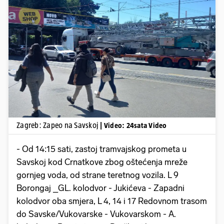
Pokretanje videa...
Zagreb: Zapeo na Savskoj
| Video: 24sata Video
- Od 14:15 sati, zastoj tramvajskog prometa u
Savskoj kod Crnatkove zbog oštećenja mreže
gornjeg voda, od strane teretnog vozila. L 9
Borongaj _GL. kolodvor - Jukićeva - Zapadni
kolodvor oba smjera, L 4, 14 i 17 Redovnom trasom
do Savske/Vukovarske - Vukovarskom - A.