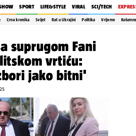
SHOW
SPORT
LIFE&STYLE
VIRAL
SCI/TECH
EXPRES
e
Crna kronika
Svijet
Rat u Ukrajini
Politika
Vrijeme
Kolumn
a suprugom Fani
litskom vrtiću:
bori jako bitni'
:25