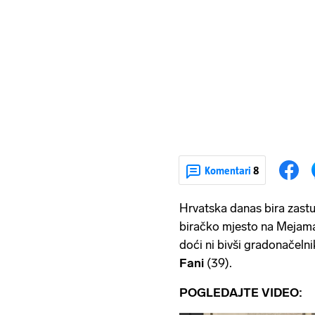
Komentari
8
Hrvatska danas bira zastu
biračko mjesto na Mejama u
doći ni bivši gradonačelni
Fani
(39).
POGLEDAJTE VIDEO: