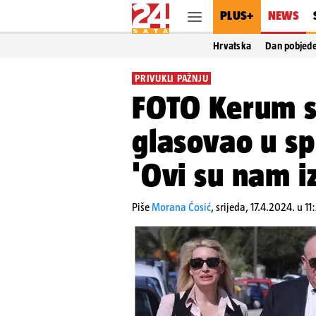
PLUS+
NEWS
Hrvatska
Dan pobjed
PRIVUKLI PAŽNJU
FOTO Kerum s
glasovao u sp
'Ovi su nam iz
Piše
Morana Ćosić
,
srijeda, 17.4.2024. u 11