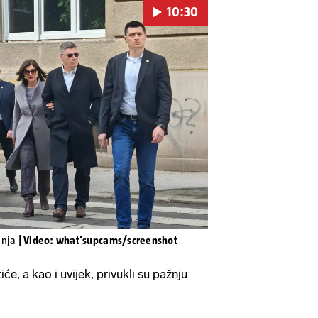
10:30
Pokretanje videa...
anja
| Video: what'supcams/screenshot
tiće, a kao i uvijek, privukli su pažnju