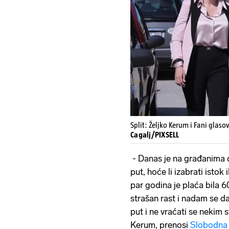
Split: Željko Kerum i Fani glasov
Cagalj/PIXSELL
- Danas je na građanima d
put, hoće li izabrati istok i
par godina je plaća bila 
strašan rast i nadam se da
put i ne vraćati se nekim 
Kerum, prenosi
Slobodna 