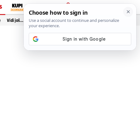
S
PRIJAVA
e
Vidi još…