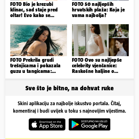
FOTO Bio je krezubi
FOTO 50 najljepših
klinac, sad staje pred
hrvatskih plaža: Koja je
oltar! Evo kako se
vama najbolja?
mijenjao jedan od
najvećih...
FOTO Prekrila grudi
FOTO Ovo su najljepše
trešnjicama i pokazala
celebrity vjenčanice:
guzu u tangicama:
Raskošne haljine o
Ovako ljetuje bujna
kojima je pričao cijeli
Slavonka
svijet
Sve što je bitno, na dohvat ruke
Skini aplikaciju za najbolje iskustvo portala. Čitaj,
komentiraj i budi uvijek u toku s najnovijim vijestima.