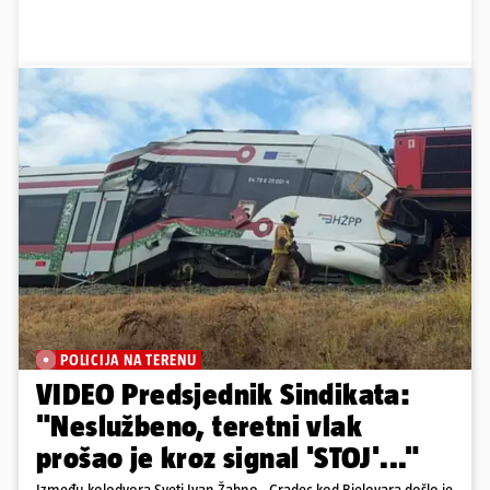
POLICIJA NA TERENU
VIDEO Predsjednik Sindikata:
"Neslužbeno, teretni vlak
prošao je kroz signal 'STOJ'..."
Između kolodvora Sveti Ivan Žabno - Gradec kod Bjelovara došlo je