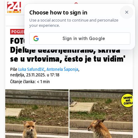
PRIJAVA
News
Komentari
2
POGLEDAJTE SNIMKU
FOTO 'Mlada lisica luta Rijekom.
Djeluje dezorijentirano, skriva
se u vrtovima, često je tu vidim'
Piše
Luka Safundžić
,
Antonela Šaponja
,
nedjelja, 23.11.2025. u 17:18
Čitanje članka: < 1 min