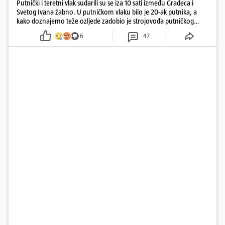
Putnički i teretni vlak sudarili su se iza 10 sati između Gradeca i
Svetog Ivana žabno. U putničkom vlaku bilo je 20-ak putnika, a
kako doznajemo teže ozljede zadobio je strojovođa putničkog
vlaka. Zatvoren je promet, a fotoreporteri Prigorskog objavili su
6
47
prve snimke s mjesta sudara