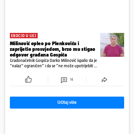
EKOCID U LICI
Milinović opleo po Plenkoviću i
zaprijetio prosvjedom, brzo mu stigao
odgovor građana Gospića
Gradonačelnik Gospića Darko Milinović ispalio da je
"nalaz" ograničen" i da se "ne može upotrijebiti za
sudske sporove". Građani Gospića ga podsjetili da
ga je naručio Uskok i da je dio spisa
14
Učitaj više