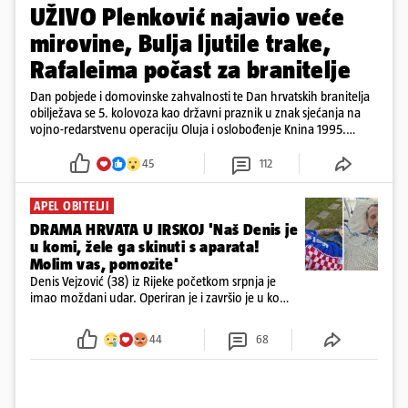
UŽIVO Plenković najavio veće
mirovine, Bulja ljutile trake,
Rafaleima počast za branitelje
Dan pobjede i domovinske zahvalnosti te Dan hrvatskih branitelja
obilježava se 5. kolovoza kao državni praznik u znak sjećanja na
vojno-redarstvenu operaciju Oluja i oslobođenje Knina 1995.
godine
45
112
APEL OBITELJI
DRAMA HRVATA U IRSKOJ 'Naš Denis je
u komi, žele ga skinuti s aparata!
Molim vas, pomozite'
Denis Vejzović (38) iz Rijeke početkom srpnja je
imao moždani udar. Operiran je i završio je u komi.
Obitelj ga želi prebaciti u Hrvatsku, kažu kako
tamošnji liječnici ne vjeruju u oporavak: 'Imamo
44
68
72 sata'