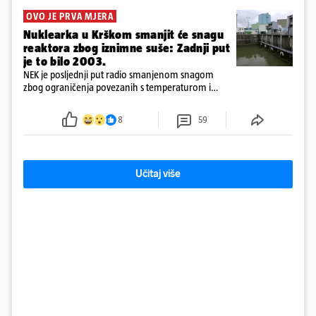
OVO JE PRVA MJERA
Nuklearka u Krškom smanjit će snagu
reaktora zbog iznimne suše: Zadnji put
je to bilo 2003.
NEK je posljednji put radio smanjenom snagom
zbog ograničenja povezanih s temperaturom i
protokom rijeke Save 2003. godine, kada je
smanjenje snage bilo potrebno više od 90 dana.
8
59
Učitaj više