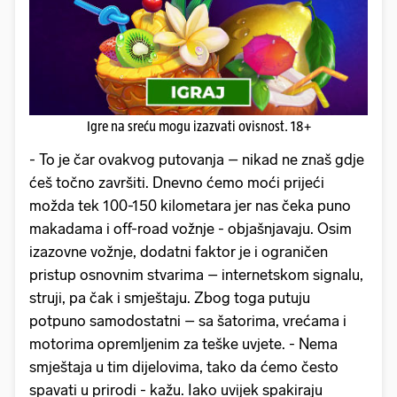
Igre na sreću mogu izazvati ovisnost. 18+
- To je čar ovakvog putovanja – nikad ne znaš gdje
ćeš točno završiti. Dnevno ćemo moći prijeći
možda tek 100-150 kilometara jer nas čeka puno
makadama i off-road vožnje - objašnjavaju. Osim
izazovne vožnje, dodatni faktor je i ograničen
pristup osnovnim stvarima – internetskom signalu,
struji, pa čak i smještaju. Zbog toga putuju
potpuno samodostatni – sa šatorima, vrećama i
motorima opremljenim za teške uvjete. - Nema
smještaja u tim dijelovima, tako da ćemo često
spavati u prirodi - kažu. Iako uvijek spakiraju