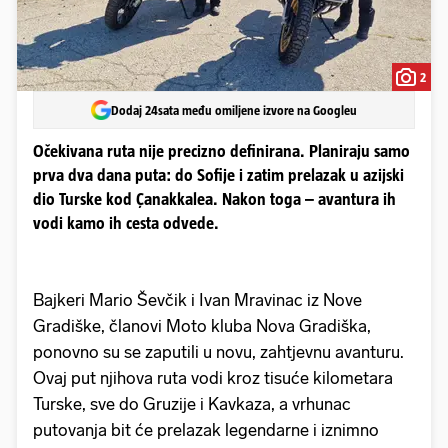
2
Dodaj 24sata među omiljene izvore na Googleu
Očekivana ruta nije precizno definirana. Planiraju samo
prva dva dana puta: do Sofije i zatim prelazak u azijski
dio Turske kod Çanakkalea. Nakon toga – avantura ih
vodi kamo ih cesta odvede.
Bajkeri Mario Ševčik i Ivan Mravinac iz Nove
Gradiške, članovi Moto kluba Nova Gradiška,
ponovno su se zaputili u novu, zahtjevnu avanturu.
Ovaj put njihova ruta vodi kroz tisuće kilometara
Turske, sve do Gruzije i Kavkaza, a vrhunac
putovanja bit će prelazak legendarne i iznimno