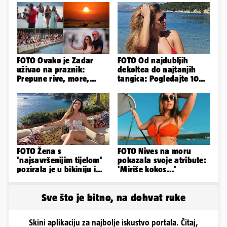
FOTO Ovako je Zadar
FOTO Od najdubljih
uživao na praznik:
dekoltea do najtanjih
Prepune rive, more,
tangica: Pogledajte 100
sunce i čarobni zalazak
seksi izdanja Lidije Bačić
sunca
FOTO Žena s
FOTO Nives na moru
'najsavršenijim tijelom'
pokazala svoje atribute:
pozirala je u bikiniju i
'Miriše kokos...'
pokazala svoje bujne
obline...
Sve što je bitno, na dohvat ruke
Skini aplikaciju za najbolje iskustvo portala. Čitaj,