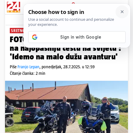
PRIJAVA
News
Komentari
0
SRETNO!
FOTO Novogradiški bajkeri idu
na najopasniju cestu na svijetu :
'Idemo na malo dužu avanturu'
Piše
Franjo Lepan
,
ponedjeljak, 28.7.2025. u 12:59
Čitanje članka: 2 min