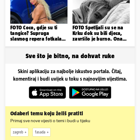
FOTO Coco, gdje su ti
FOTO Spetljali su se na
tangice? Supruga
Krku dok su bili djeca,
slavnog repera fotkala
završilo je burno. Ona
se ispred auta i pokazala
sad želi 50 milijuna eura
sve
Sve što je bitno, na dohvat ruke
Skini aplikaciju za najbolje iskustvo portala. Čitaj,
komentiraj i budi uvijek u toku s najnovijim vijestima.
Odaberi temu koju želiš pratiti
Primaj sve nove vijesti o temi i budi u tijeku
zagreb
fasada