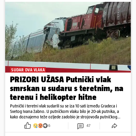
SUDAR DVA VLAKA
PRIZORI UŽASA Putnički vlak
smrskan u sudaru s teretnim, na
terenu i helikopter hitne
Putnički i teretni vlak sudarili su se iza 10 sati između Gradeca i
Svetog Ivana žabno. U putničkom vlaku bilo je 20-ak putnika, a
kako doznajemo teže ozljede zadobio je strojovođa putničkog
vlaka. Zatvoren je promet, a fotoreporteri Prigorskog objavili su
6
47
prve snimke s mjesta sudara