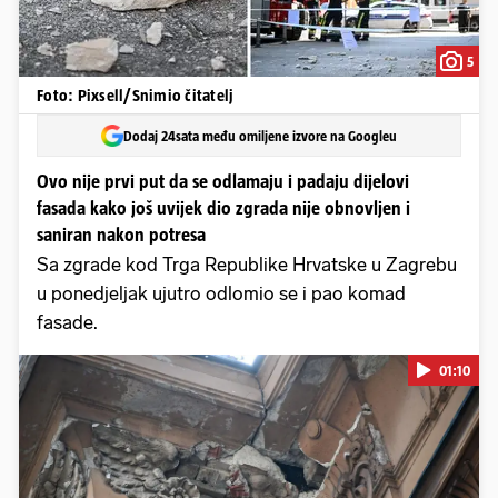
5
Foto: Pixsell/Snimio čitatelj
Dodaj 24sata među omiljene izvore na Googleu
Ovo nije prvi put da se odlamaju i padaju dijelovi
fasada kako još uvijek dio zgrada nije obnovljen i
saniran nakon potresa
Sa zgrade kod Trga Republike Hrvatske u Zagrebu
u ponedjeljak ujutro odlomio se i pao komad
fasade.
01:10