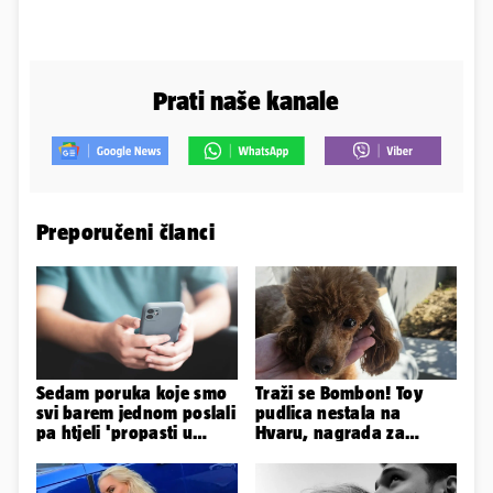
Prati naše kanale
Preporučeni članci
Sedam poruka koje smo
Traži se Bombon! Toy
svi barem jednom poslali
pudlica nestala na
pa htjeli 'propasti u
Hvaru, nagrada za
zemlju' od srama
pronalazak je 3000 eura