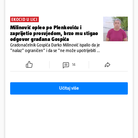
EKOCID U LICI
Milinović opleo po Plenkoviću i
zaprijetio prosvjedom, brzo mu stigao
odgovor građana Gospića
Gradonačelnik Gospića Darko Milinović ispalio da je
"nalaz" ograničen" i da se "ne može upotrijebiti za
sudske sporove". Građani Gospića ga podsjetili da
ga je naručio Uskok i da je dio spisa
14
Učitaj više