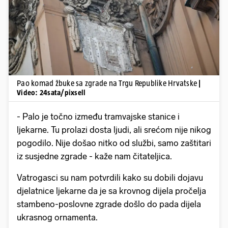
Pokretanje videa...
Pao komad žbuke sa zgrade na Trgu Republike Hrvatske
|
Video: 24sata/pixsell
- Palo je točno između tramvajske stanice i
ljekarne. Tu prolazi dosta ljudi, ali srećom nije nikog
pogodilo. Nije došao nitko od službi, samo zaštitari
iz susjedne zgrade - kaže nam čitateljica.
Vatrogasci su nam potvrdili kako su dobili dojavu
djelatnice ljekarne da je sa krovnog dijela pročelja
stambeno-poslovne zgrade došlo do pada dijela
ukrasnog ornamenta.