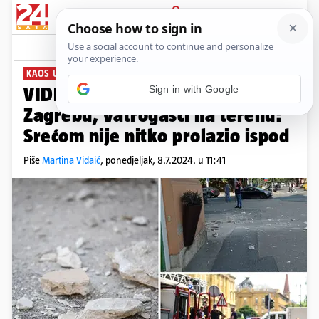
PRIJAVA
News
Komentari
62
KAOS U CENTRU
VIDEO Opet pao dio fasade u
Zagrebu, vatrogasci na terenu:
Srećom nije nitko prolazio ispod
Piše
Martina Vidaić
,
ponedjeljak, 8.7.2024. u 11:41