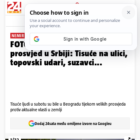
PRIJAVA
Galerija
Komentari
45
NEMIRNO U SUSJEDSTVU
FOTO Ovako je izgledao iz zraka
prosvjed u Srbiji: Tisuće na ulici,
topovski udari, suzavci...
Tisuće ljudi u subotu su bile u Beogradu tijekom velikih prosvjeda
protiv aktualne vlasti u zemlji
Dodaj 24sata među omiljene izvore na Googleu