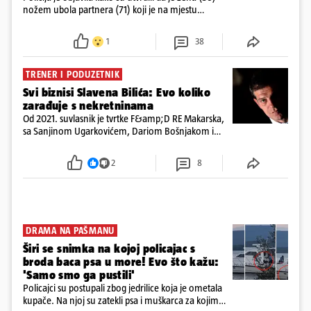
nožem ubola partnera (71) koji je na mjestu
preminuo. Imala je 2,03 promila. U nedjelju su je
ispitali i poslali u istražni zatvor
1
38
TRENER I PODUZETNIK
Svi biznisi Slavena Bilića: Evo koliko
zarađuje s nekretninama
Od 2021. suvlasnik je tvrtke F&amp;D RE Makarska,
sa Sanjinom Ugarkovićem, Dariom Bošnjakom i
Dobrislavom Hrkaćem. Tvrtka je registrirana za
poslovanje nekretninama, a od osnutka nema
2
8
zaposlenih
DRAMA NA PAŠMANU
Širi se snimka na kojoj policajac s
broda baca psa u more! Evo što kažu:
'Samo smo ga pustili'
Policajci su postupali zbog jedrilice koja je ometala
kupače. Na njoj su zatekli psa i muškarca za kojim