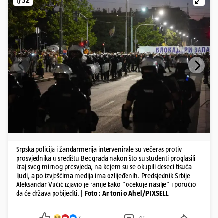
1/32
Srpska policija i žandarmerija intervenirale su večeras protiv
prosvjednika u središtu Beograda nakon što su studenti proglasili
kraj svog mirnog prosvjeda, na kojem su se okupili deseci tisuća
ljudi, a po izvješćima medija ima ozlijeđenih. Predsjednik Srbije
Aleksandar Vučić izjavio je ranije kako "očekuje nasilje" i poručio
da će država pobijediti.
| Foto: Antonio Ahel/PIXSELL
7
45