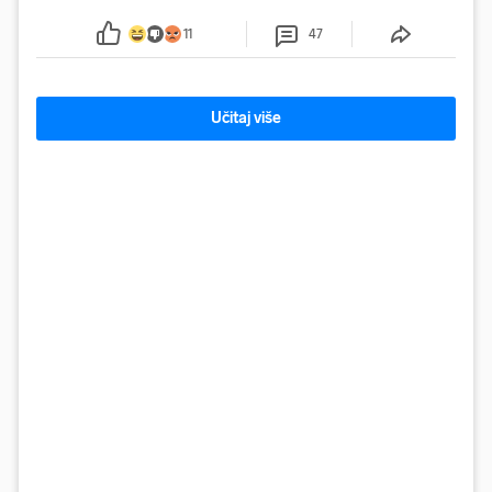
se od ranije trage. Muškarac je pružao otpor te su
ga uhitili, a psa je preuzeo komunalni redar
11
47
Učitaj više