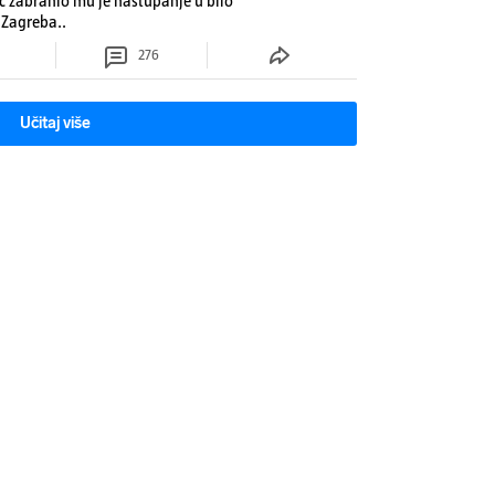
ć zabranio mu je nastupanje u bilo
Zagreba..
276
Učitaj više