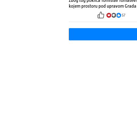
Zbog tog pokliča Tomislav Tomaševi
kojem prostoru pod upravom Grada 
57