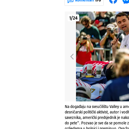
1/24
Na događaju na sveučilištu Valley u am
desničarski politički aktivist, autor i vod
saveznika, američki predsjednik je nako
do pete". Pozvao je sve da se pomole za
ozljedama u bolnici i preminuo. Ova fo