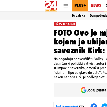
PLUS+
NEWS
Hrvatska
Dan pobjed
UŽAS U SAD-U
FOTO Ovo je mj
kojem je ubije
saveznik Kirk:
Na događaju na sveučilištu Valley u
desničarski politički aktivist, autor i
Trumpovih saveznika, američki preds
"sjajnom tipu od glave do pete". Pozv
nakon napada Kirk, je podlegao ozl
Dodaj 24sata
Komentari
170