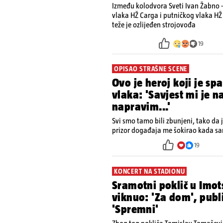
Između kolodvora Sveti Ivan Žabno -
vlaka HŽ Carga i putničkog vlaka HŽ 
teže je ozlijeđen strojovođa
19
OPISAO STRAŠNE SCENE
Ovo je heroj koji je sp
vlaka: 'Savjest mi je n
napravim...'
Svi smo tamo bili zbunjeni, tako da
prizor događaja me šokirao kada sam
19
KONCERT NA STADIONU
Sramotni poklič u Im
viknuo: 'Za dom', publ
'Spremni'