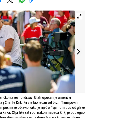
eričkoj saveznoj državi Utah upucan je američki
itelj Charlie Kirk. Kirk je bio jedan od bližih Trumpovih
n pucnjave objavio kako je riječ o "sjajnom tipu od glave
 Kirka. Otprilike sat i pol nakon napada Kirk, je podlegao
tografija snimljena je na događaju na kojem je ubijen.