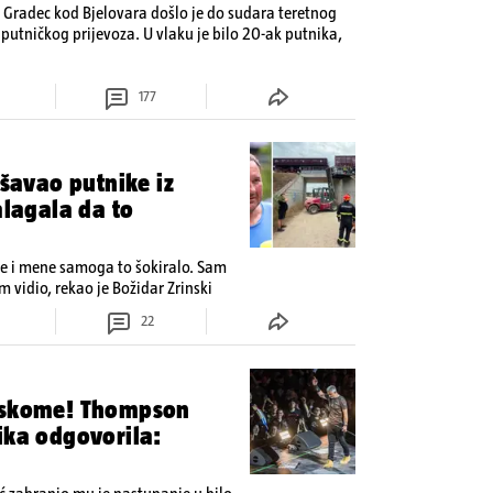
 Gradec kod Bjelovara došlo je do sudara teretnog
putničkog prijevoza. U vlaku je bilo 20-ak putnika,
177
ašavao putnike iz
alagala da to
 je i mene samoga to šokiralo. Sam
 vidio, rekao je Božidar Zrinski
22
otskome! Thompson
ika odgovorila: