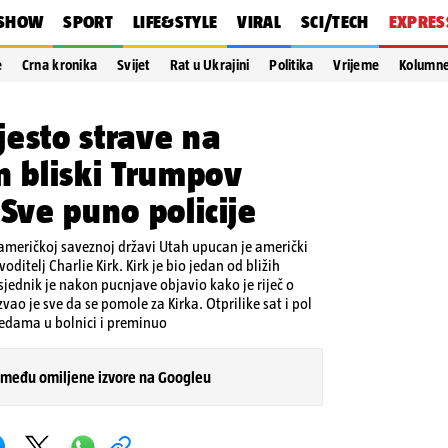
SHOW
SPORT
LIFE&STYLE
VIRAL
SCI/TECH
EXPRES
e
Crna kronika
Svijet
Rat u Ukrajini
Politika
Vrijeme
Kolumn
esto strave na
n bliski Trumpov
 Sve puno policije
 američkoj saveznoj državi Utah upucan je američki
 voditelj Charlie Kirk. Kirk je bio jedan od bližih
jednik je nakon pucnjave objavio kako je riječ o
ao je sve da se pomole za Kirka. Otprilike sat i pol
jedama u bolnici i preminuo
 među omiljene izvore na Googleu