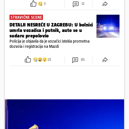
3
12
STRAVIČNE SCENE
DETALJI NESREĆE U ZAGREBU: U bolnici
umrla vozačica i putnik, auto se u
sudaru prepolovio
Policija je objavila da je vozačici istekla prometna
dozvola i registracija na Mazdi
23
85