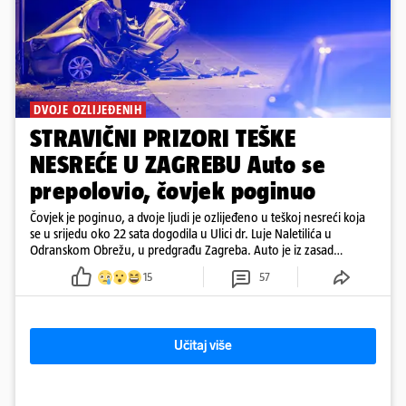
DVOJE OZLIJEĐENIH
STRAVIČNI PRIZORI TEŠKE
NESREĆE U ZAGREBU Auto se
prepolovio, čovjek poginuo
Čovjek je poginuo, a dvoje ljudi je ozlijeđeno u teškoj nesreći koja
se u srijedu oko 22 sata dogodila u Ulici dr. Luje Naletilića u
Odranskom Obrežu, u predgrađu Zagreba. Auto je iz zasad
neutvrđenih razloga sletio s kolnika, a od siline udara vozilo se
15
57
prepolovilo.
Učitaj više