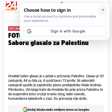
PRIJAVA
Galerija
Komentari
49
VEĆINA BILA PROTIV
FOTO Pogledajte kako se u
Saboru glasalo za Palestinu
Hrvatski Sabor glasao je u petak o priznanju Palestine. Glasao je 121
zastupnik, 44 su bila za, 4 suzdržana i 73 protiv. 56 saborskih
zastupnik uputilo je zajedničko pismo predsjedniku Vlade Andreju
Plenkoviću. Od njega traže da Hrvatska što prije prizna Palestinu te
da suspendira izvoz oružja Izraelu zbog, kako navode,
humanitarne katastrofe u Gazi. Do priznanja nije došlo.
Dodaj 24sata među omiljene izvore na Googleu