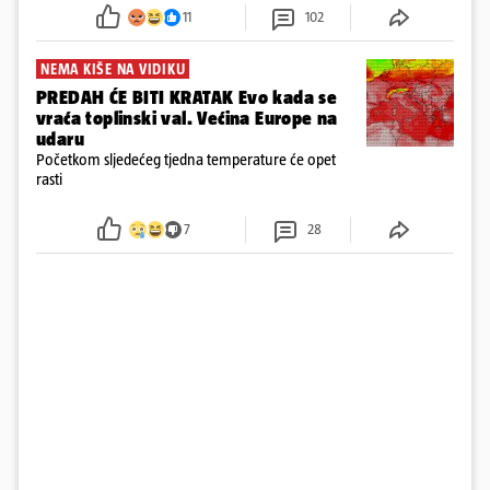
požar, rekao je vlasnik
11
102
NEMA KIŠE NA VIDIKU
PREDAH ĆE BITI KRATAK Evo kada se
vraća toplinski val. Većina Europe na
udaru
Početkom sljedećeg tjedna temperature će opet
rasti
7
28