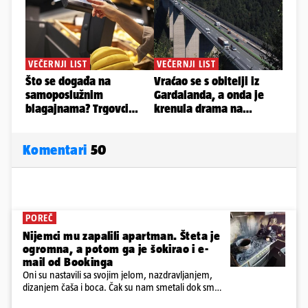
Komentari
50
POREČ
Nijemci mu zapalili apartman. Šteta je
ogromna, a potom ga je šokirao i e-
mail od Bookinga
Oni su nastavili sa svojim jelom, nazdravljanjem,
dizanjem čaša i boca. Čak su nam smetali dok smo
u panici kupili crijeva kako bismo pokušali ugasiti