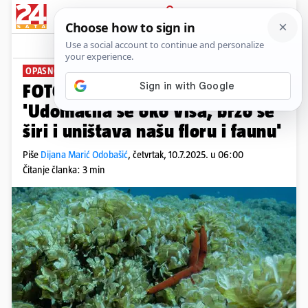
PRIJAVA
News
Komentari
50
OPASNOST U MORU
PLUS+
FOTO Smeđa alga ubija Jadran:
'Udomaćila se oko Visa, brzo se
širi i uništava našu floru i faunu'
Piše
Dijana Marić Odobašić
,
četvrtak, 10.7.2025. u 06:00
Čitanje članka: 3 min