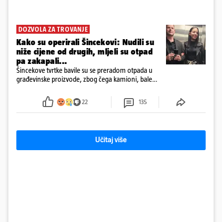
DOZVOLA ZA TROVANJE
Kako su operirali Šincekovi: Nudili su
niže cijene od drugih, mljeli su otpad
pa zakapali...
Šincekove tvrtke bavile su se preradom otpada u
građevinske proizvode, zbog čega kamioni, bale
plastike i samljeveni materijal dugo nisu izazivali
sumnju
22
135
Učitaj više