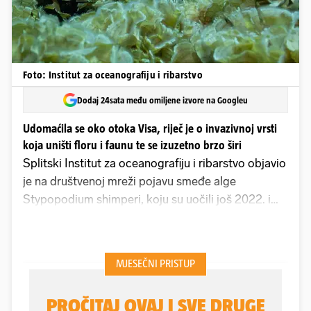
Foto: Institut za oceanografiju i ribarstvo
Dodaj 24sata među omiljene izvore na Googleu
Udomaćila se oko otoka Visa, riječ je o invazivnoj vrsti
koja uništi floru i faunu te se izuzetno brzo širi
Splitski Institut za oceanografiju i ribarstvo objavio
je na društvenoj mreži pojavu smeđe alge
Stypopodium shimperi, koju su uočili još 2022. i
izrazili zabrinutost zbog mogućega kolapsa
biološke raznolikosti u moru.