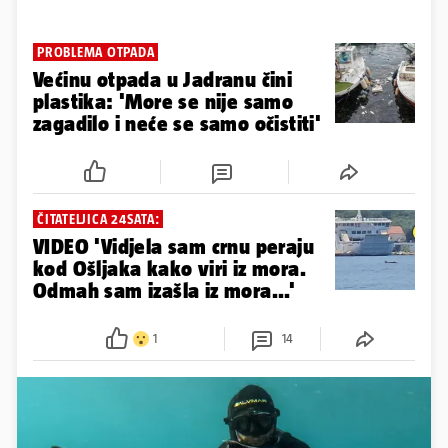
PROBLEMA OTPADA
Većinu otpada u Jadranu čini
plastika: 'More se nije samo
zagadilo i neće se samo očistiti'
ČITATELJICA 24SATA:
VIDEO 'Vidjela sam crnu peraju
kod Ošljaka kako viri iz mora.
Odmah sam izašla iz mora...'
1
14