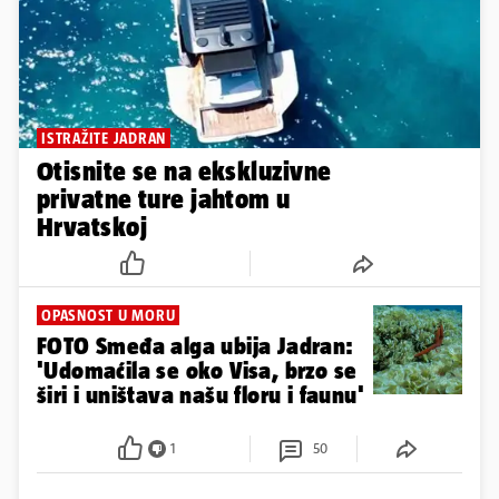
ISTRAŽITE JADRAN
Otisnite se na ekskluzivne
privatne ture jahtom u
Hrvatskoj
OPASNOST U MORU
FOTO Smeđa alga ubija Jadran:
'Udomaćila se oko Visa, brzo se
širi i uništava našu floru i faunu'
1
50