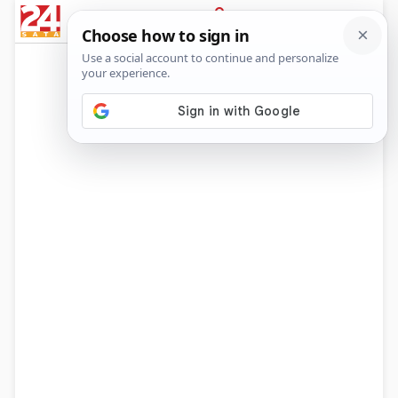
News
Show
Sport
Life&style
Video
Express
PRIJAVA