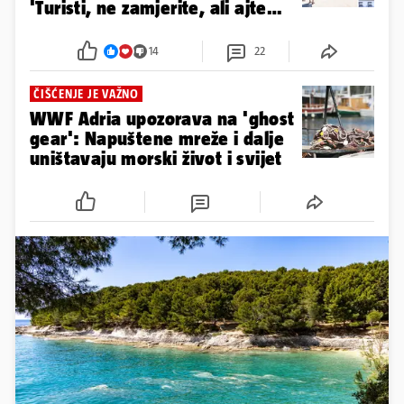
'Turisti, ne zamjerite, ali ajte
ća'
14
22
ČIŠĆENJE JE VAŽNO
WWF Adria upozorava na 'ghost
gear': Napuštene mreže i dalje
uništavaju morski život i svijet