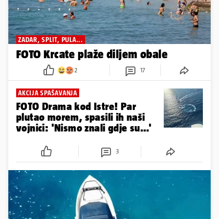
ZADAR, SPLIT, PULA...
FOTO Krcate plaže diljem obale
2
17
AKCIJA SPAŠAVANJA
FOTO Drama kod Istre! Par
plutao morem, spasili ih naši
vojnici: 'Nismo znali gdje su...'
3