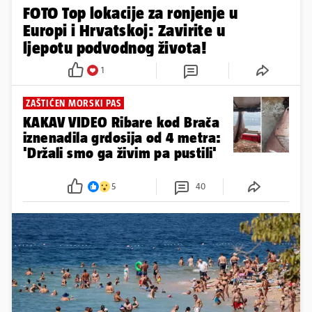
FOTO Top lokacije za ronjenje u
Europi i Hrvatskoj: Zavirite u
ljepotu podvodnog života!
1
ZAŠTIĆEN MORSKI PAS
KAKAV VIDEO Ribare kod Brača
iznenadila grdosija od 4 metra:
'Držali smo ga živim pa pustili'
5
40