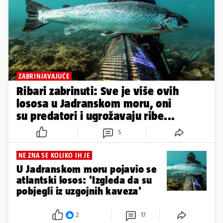
ZABRINJAVAJUĆE
Ribari zabrinuti: Sve je više ovih
lososa u Jadranskom moru, oni
su predatori i ugrožavaju ribe...
5
NE ZNA SE KOLIKO IH JE
U Jadranskom moru pojavio se
atlantski losos: 'Izgleda da su
pobjegli iz uzgojnih kaveza'
2
17