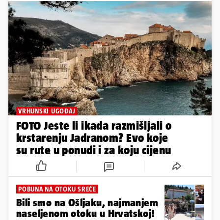
VRHUNSKI UGOĐAJ
FOTO Jeste li ikada razmišljali o
krstarenju Jadranom? Evo koje
su rute u ponudi i za koju cijenu
POBUNA NA OTOKU SREĆE
Bili smo na Ošljaku, najmanjem
naseljenom otoku u Hrvatskoj!