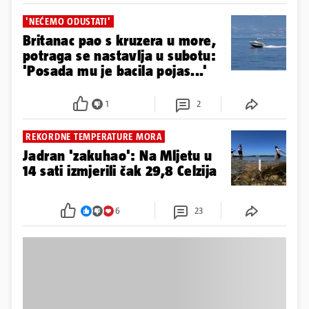
'NEĆEMO ODUSTATI'
Britanac pao s kruzera u more,
potraga se nastavlja u subotu:
'Posada mu je bacila pojas...'
1
2
REKORDNE TEMPERATURE MORA
Jadran 'zakuhao': Na Mljetu u
14 sati izmjerili čak 29,8 Celzija
6
23