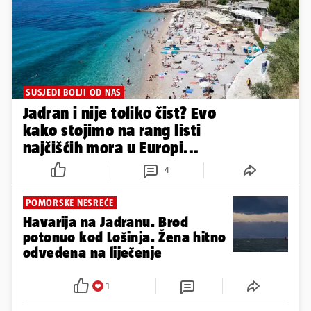
SUSJEDI BOLJI OD NAS
Jadran i nije toliko čist? Evo
kako stojimo na rang listi
najčišćih mora u Europi...
4
POMORSKE NESREĆE
Havarija na Jadranu. Brod
potonuo kod Lošinja. Žena hitno
odvedena na liječenje
1