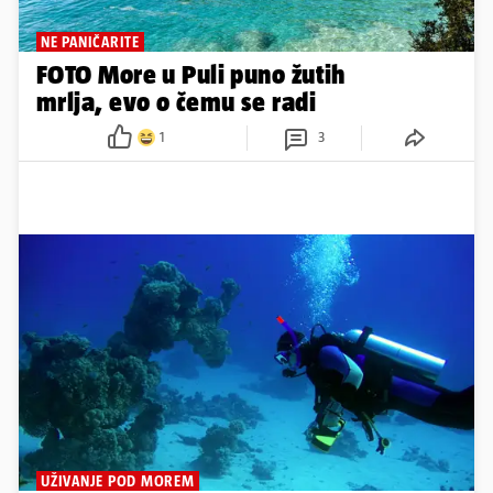
NE PANIČARITE
FOTO More u Puli puno žutih
mrlja, evo o čemu se radi
1
3
UŽIVANJE POD MOREM