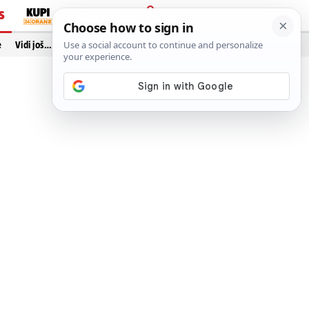
S
PRIJAVA
e
Vidi još…