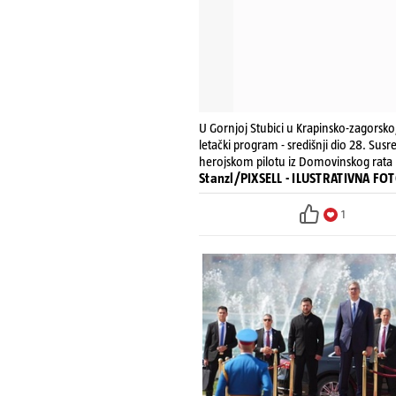
U Gornjoj Stubici u Krapinsko-zagorskoj
letački program - središnji dio 28. Sus
herojskom pilotu iz Domovinskog rata
Stanzl/PIXSELL - ILUSTRATIVNA FO
1