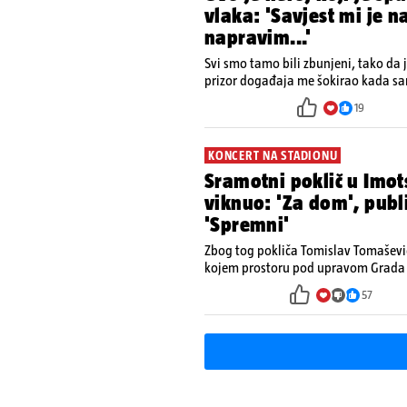
vlaka: 'Savjest mi je n
napravim...'
Svi smo tamo bili zbunjeni, tako da
prizor događaja me šokirao kada sam
19
KONCERT NA STADIONU
Sramotni poklič u Im
viknuo: 'Za dom', publ
'Spremni'
Zbog tog pokliča Tomislav Tomaševi
kojem prostoru pod upravom Grada 
57