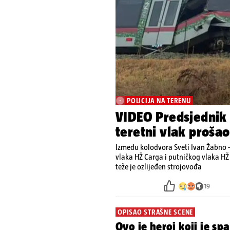
POLICIJA NA TERENU
VIDEO Predsjednik 
teretni vlak prošao 
Između kolodvora Sveti Ivan Žabno -
vlaka HŽ Carga i putničkog vlaka HŽ 
teže je ozlijeđen strojovođa
19
OPISAO STRAŠNE SCENE
Ovo je heroj koji je sp