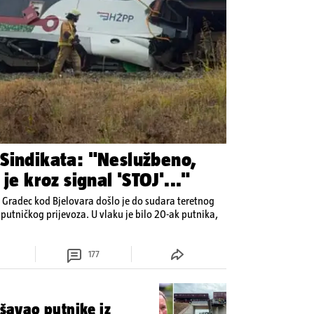
Sindikata: "Neslužbeno,
je kroz signal 'STOJ'..."
 Gradec kod Bjelovara došlo je do sudara teretnog
putničkog prijevoza. U vlaku je bilo 20-ak putnika,
177
ašavao putnike iz