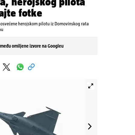
ja, herojskog pilota
ajte fotke
 posvećene herojskom pilotu iz Domovinskog rata
nu
 među omiljene izvore na Googleu