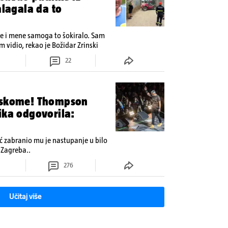
alagala da to
 je i mene samoga to šokiralo. Sam
 vidio, rekao je Božidar Zrinski
22
otskome! Thompson
ika odgovorila:
ć zabranio mu je nastupanje u bilo
Zagreba..
276
Učitaj više