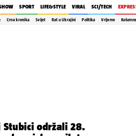
SHOW
SPORT
LIFE&STYLE
VIRAL
SCI/TECH
EXPRES
e
Crna kronika
Svijet
Rat u Ukrajini
Politika
Vrijeme
Kolumn
Stubici održali 28.