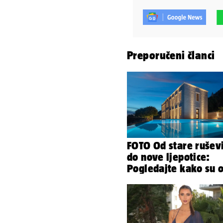
Preporučeni članci
FOTO Od stare rušev
do nove ljepotice:
Pogledajte kako su 
škole u Podstrani
napravili vilu