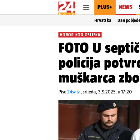
PLUS+
NEWS
Hrvatska
Dan pobjed
HOROR KOD OSIJEKA
FOTO U septič
policija potvrd
muškarca zbo
Piše
24sata
,
srijeda, 3.9.2025. u 17:20