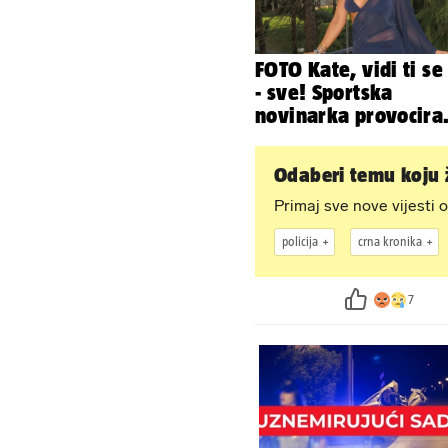
FOTO Kate, vidi ti se
- sve! Sportska
novinarka provocira
pratitelje u oskudni
haljinama
Odaberi temu koju ž
Primaj sve nove vijesti o
policija
crna kronika
7