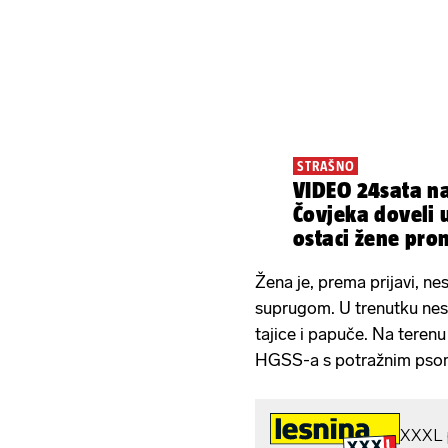
STRAŠNO
VIDEO 24sata na
Čovjeka doveli 
ostaci žene pro
septičkoj?!
Žena je, prema prijavi, nes
suprugom. U trenutku nest
tajice i papuče. Na terenu s
HGSS-a s potražnim pso