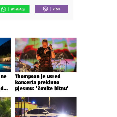
ine
Thompson je usred
koncerta prekinuo
od
pjesmu: 'Zovite hitnu'