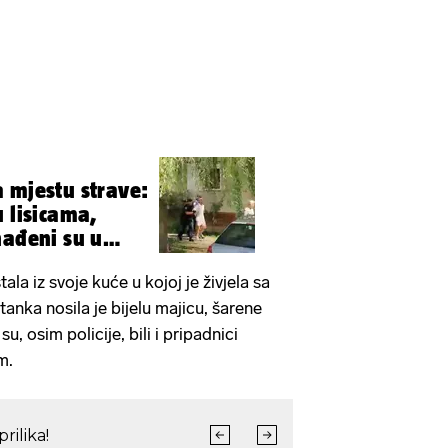
 mjestu strave:
u lisicama,
nađeni su u
tala iz svoje kuće u kojoj je živjela sa
anka nosila je bijelu majicu, šarene
u, osim policije, bili i pripadnici
m.