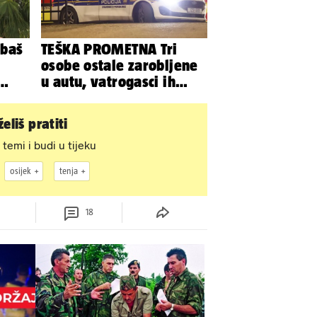
 baš
TEŠKA PROMETNA Tri
osobe ostale zarobljene
u autu, vatrogasci ih
m
spašavali
eliš pratiti
 temi i budi u tijeku
osijek
tenja
18