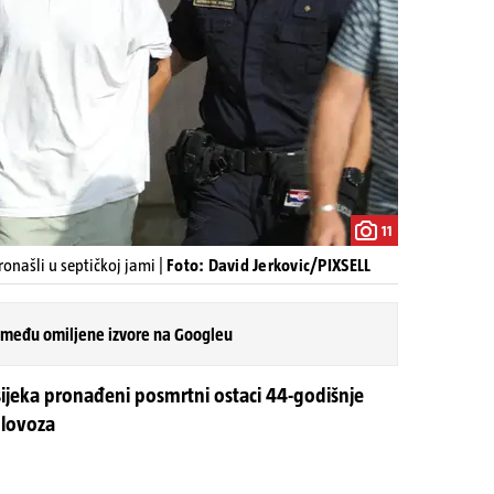
11
ronašli u septičkoj jami |
Foto: David Jerkovic/PIXSELL
 među omiljene izvore na Googleu
Osijeka pronađeni posmrtni ostaci 44-godišnje
kolovoza