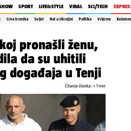
SHOW
SPORT
LIFE&STYLE
VIRAL
SCI/TECH
EXPRES
e
Crna kronika
Svijet
Rat u Ukrajini
Politika
Vrijeme
Kolumn
koj pronašli ženu,
ila da su uhitili
g događaja u Tenji
Čitanje članka: < 1 min