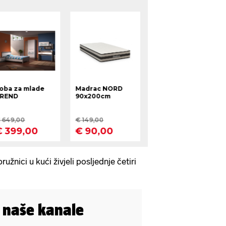
žnici u kući živjeli posljednje četiri
i naše kanale