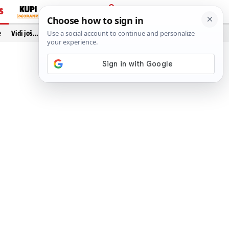
S
PRIJAVA
e
Vidi još…