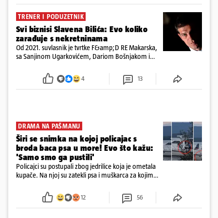
TRENER I PODUZETNIK
Svi biznisi Slavena Bilića: Evo koliko
zarađuje s nekretninama
Od 2021. suvlasnik je tvrtke F&amp;D RE Makarska,
sa Sanjinom Ugarkovićem, Dariom Bošnjakom i
Dobrislavom Hrkaćem. Tvrtka je registrirana za
poslovanje nekretninama, a od osnutka nema
4
13
zaposlenih
DRAMA NA PAŠMANU
Širi se snimka na kojoj policajac s
broda baca psa u more! Evo što kažu:
'Samo smo ga pustili'
Policajci su postupali zbog jedrilice koja je ometala
kupače. Na njoj su zatekli psa i muškarca za kojim
se od ranije trage. Muškarac je pružao otpor te su
ga uhitili, a psa je preuzeo komunalni redar
12
56