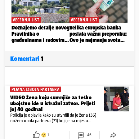
Komentari
1
PIJANA IZBOLA PARTNERA
VIDEO Žena koju sumnjiče za teško
ubojstvo ide u istražni zatvor. Prijeti
joj 40 godina!
Policija je objavila kako su utvrdili da je žena (36)
nožem ubola partnera (71) koji je na mjestu
preminuo. Imala je 2,03 promila. U nedjelju su je
ispitali i poslali u istražni zatvor
1
46