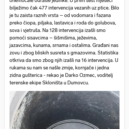
onemoćale odrasle jedinke. U prvih šest mjeseci
bilježimo čak 477 intervencija vezanih uz ptice. Bilo
je tu zaista raznih vrsta – od vodomara i fazana
preko čiopa, piljaka, lastavica i roda do golubova,
sova i vjetruša. Na 128 intervencija izašli smo
pomoći sisavcima – šišmišima, ježevima,
jazavcima, kunama, srnama i ostalima. Građani nas
zovu i zbog bliskih susreta s gmazovima. Statistika
otkriva da smo zbog njih izašli na 16 intervencija. U
rukama su nam se našle zmije, kornjače i jedna
zidna gušterica - rekao je Darko Ozmec, voditelj
terenske ekipe Skloništa u Dumovcu.