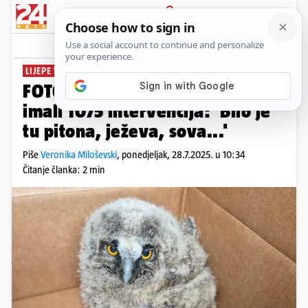
PRIJAVA
News
Komentari
1
LIJEPE VIJESTI
FOTO U šest mjeseci iz Dumovca
imali 1075 intervencija: 'Bilo je
tu pitona, ježeva, sova...'
Piše
Veronika Miloševski
,
ponedjeljak, 28.7.2025. u 10:34
Čitanje članka: 2 min