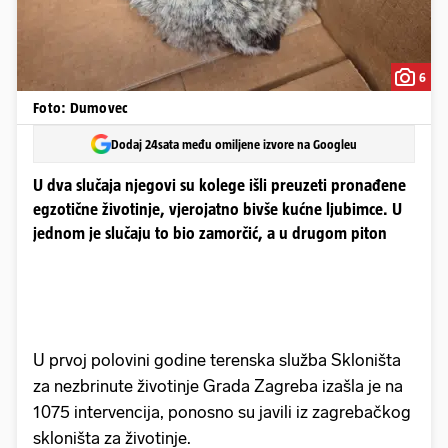
6
Foto: Dumovec
Dodaj 24sata među omiljene izvore na Googleu
U dva slučaja njegovi su kolege išli preuzeti pronađene
egzotične životinje, vjerojatno bivše kućne ljubimce. U
jednom je slučaju to bio zamorčić, a u drugom piton
U prvoj polovini godine terenska služba Skloništa
za nezbrinute životinje Grada Zagreba izašla je na
1075 intervencija, ponosno su javili iz zagrebačkog
skloništa za životinje.