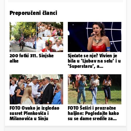
Preporučeni članci
200 fotki 311. Sinjske
Sjećate se nje? Vivien je
alke
bila u 'Ljubav na selu' i u
'Superstaru', a
pogledajte kako sada
izgleda
FOTO Ovako je izgledao
FOTO Šeširi i prozračne
susret Plenkovića i
haljine: Pogledajte kako
Milanovića u Sinju
su se dame sredile za
311. Sinjsku alku