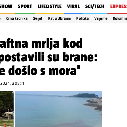
SHOW
SPORT
LIFE&STYLE
VIRAL
SCI/TECH
EXPRES
e
Crna kronika
Svijet
Rat u Ukrajini
Politika
Vrijeme
Kolumn
aftna mrlja kod
ostavili su brane:
je došlo s mora'
.2024. u 08:11