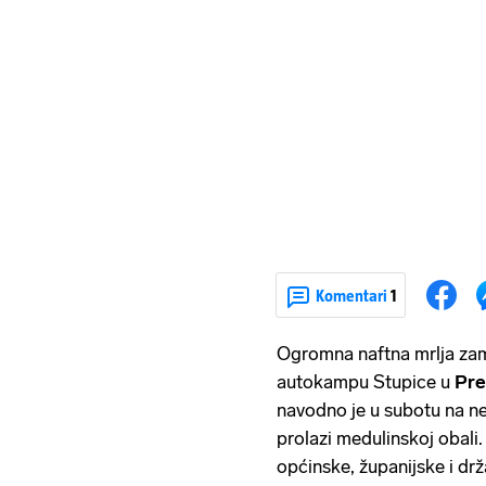
Komentari
1
Ogromna naftna mrlja zami
autokampu Stupice u
Pre
navodno je u subotu na ned
prolazi medulinskoj obali.
općinske, županijske i drž