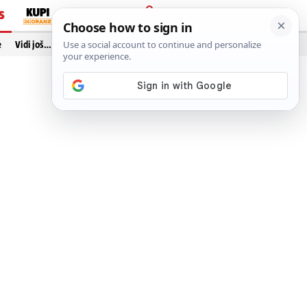
S
PRIJAVA
e
Vidi još…