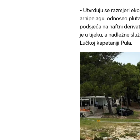
Plenkovićem
- Utvrđuju se razmjeri e
arhipelagu, odnosno pluta
podsjeća na naftni derivat
je u tijeku, a nadležne slu
Lučkoj kapetaniji Pula.