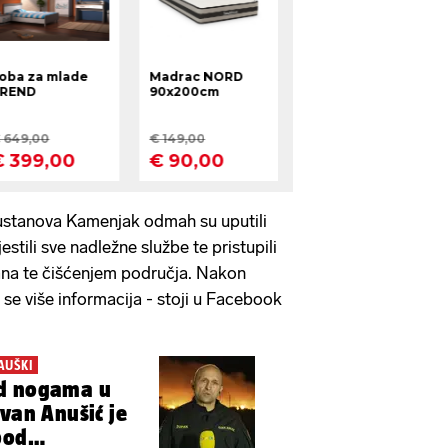
 ustanova Kamenjak odmah su uputili
estili sve nadležne službe te pristupili
rana te čišćenjem područja. Nakon
e se više informacija - stoji u Facebook
AUŠKI
od nogama u
Ivan Anušić je
pod