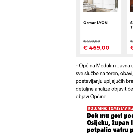
- Općina Medulin i Javna
sve službe na teren, obavij
postavljanju upijajućih b
detaljne analize objavit ć
objavi Općine.
KOLUMNA: TOMISLAV KL
Dok mu gori p
Osijeku, župan 
potpalio vatru 