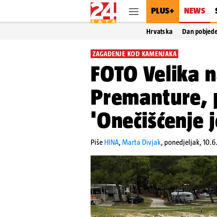
PLUS+
NEWS
Hrvatska
Dan pobjed
ZAGAĐENJE KOD KAMENJAKA
FOTO Velika n
Premanture, p
'Onečišćenje 
Piše
HINA
,
Marta Divjak
,
ponedjeljak, 10.6