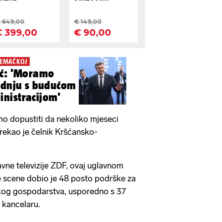
JEMAČKOJ
ić: 'Moramo
adnju s budućom
nistracijom'
o dopustiti da nekoliko mjeseci
rekao je čelnik Kršćansko-
.
vne televizije ZDF, ovaj uglavnom
ke scene dobio je 48 posto podrške za
kog gospodarstva, usporedno s 37
 kancelaru.