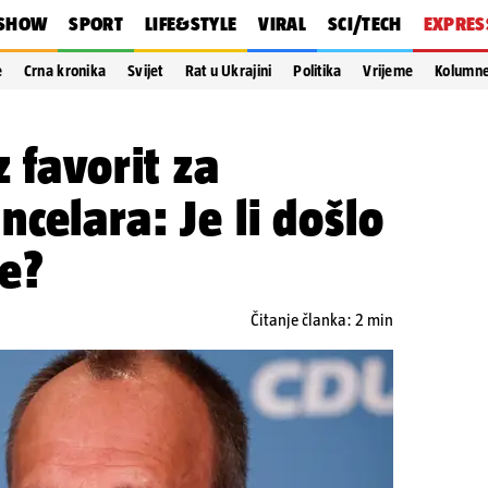
SHOW
SPORT
LIFE&STYLE
VIRAL
SCI/TECH
EXPRES
e
Crna kronika
Svijet
Rat u Ukrajini
Politika
Vrijeme
Kolumn
 favorit za
celara: Je li došlo
te?
Čitanje članka: 2 min