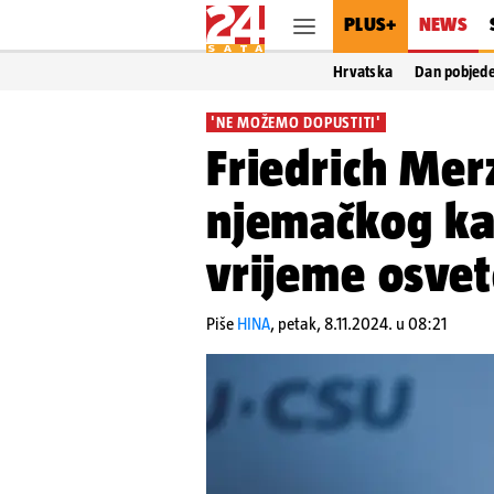
PLUS+
NEWS
Hrvatska
Dan pobjed
'NE MOŽEMO DOPUSTITI'
Friedrich Merz
njemačkog kan
vrijeme osve
Piše
HINA
,
petak, 8.11.2024. u 08:21