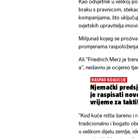
Kao odvjetnik u velikoj pos
braku s pravnicom, stekao 
kompanijama, što uključu
svjetskih upravitelja imo
Milijunaš kojeg se proziv
promjenama raspoloženja
Ali "Friedrich Merz je t
a", nedavno je ocijenio tje
RASPAD KOALICIJE
Njemački preds
je raspisati nov
vrijeme za taktik
"Kod kuće ništa šareno i 
tradicionalno i bogato obit
u velikom dijelu zemlje, ide