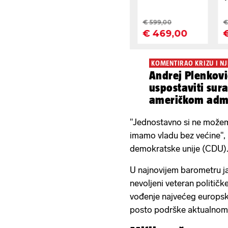
KOMENTIRAO KRIZU I N
Andrej Plenkov
uspostaviti sur
američkom admi
"Jednostavno si ne možem
imamo vladu bez većine", 
demokratske unije (CDU)
U najnovijem barometru ja
nevoljeni veteran politič
vođenje najvećeg europs
posto podrške aktualnom