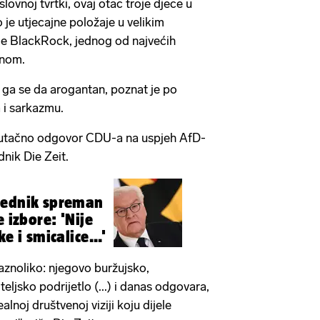
lovnoj tvrtki, ovaj otac troje djece u
je utjecajne položaje u velikim
je BlackRock, jednog od najvećih
vinom.
a ga se da arogantan, poznat je po
 i sarkazmu.
renutačno odgovor CDU-a na uspjeh AfD-
dnik Die Zeit.
jednik spreman
e izbore: 'Nije
e i smicalice...'
raznoliko: njegovo buržujsko,
eljsko podrijetlo (...) i danas odgovara,
alnoj društvenoj viziji koju dijele