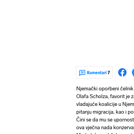
Komentari
7
Njemački oporbeni čelnik 
Olafa Scholza, favorit je
vladajuće koalicije u Nj
pitanju migracija, kao i p
Čini se da mu se upornost
ova vječna nada konzervat