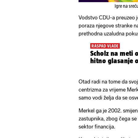
Igre na sreć
Vodstvo CDU-a preuzeo je
poraza njegove stranke n
prethodna uzaludna pokuš
RASPAD VLADE
Scholz na meti o
hitno glasanje 
Otad radi na tome da svoj
centrizma za vrijeme Merke
samo vodi želja da se osve
Merkel ga je 2002. smijen
zastupnika, zbog čega se 
sektor financija.