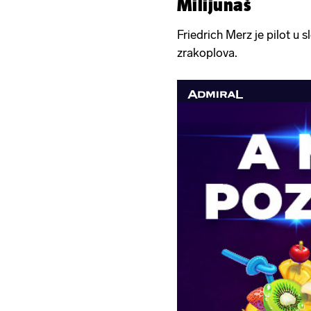
Milijunaš
Friedrich Merz je pilot u 
zrakoplova.