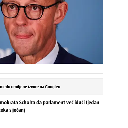
 među omiljene izvore na Googleu
emokrata Scholza da parlament već idući tjedan
čeka siječanj