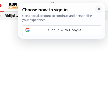
S
PRIJAVA
e
Vidi još…