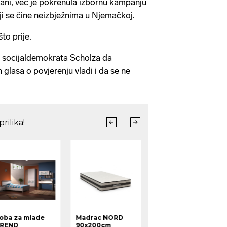
ani, već je pokrenula izbornu kampanju
ji se čine neizbježnima u Njemačkoj.
što prije.
o socijaldemokrata Scholza da
 glasa o povjerenju vladi i da se ne