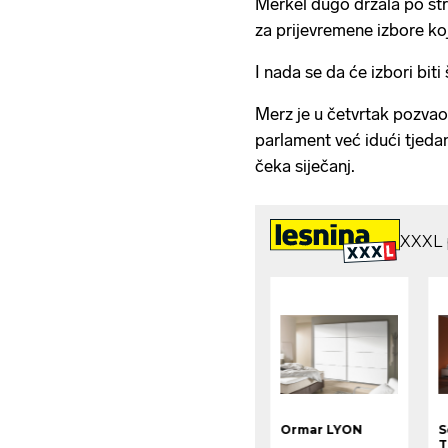
Merkel dugo držala po str
za prijevremene izbore ko
I nada se da će izbori biti 
Merz je u četvrtak pozva
parlament već idući tjedan
čeka siječanj.