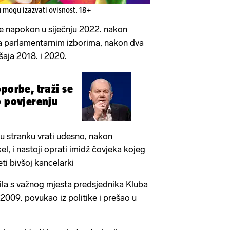
u mogu izazvati ovisnost. 18+
 napokon u siječnju 2022. nakon
a parlamentarnim izborima, nakon dva
aja 2018. i 2020.
porbe, traži se
o povjerenju
u stranku vrati udesno, nakon
l, i nastoji oprati imidž čovjeka kojeg
ti bivšoj kancelarki
ila s važnog mjesta predsjednika Kluba
2009. povukao iz politike i prešao u