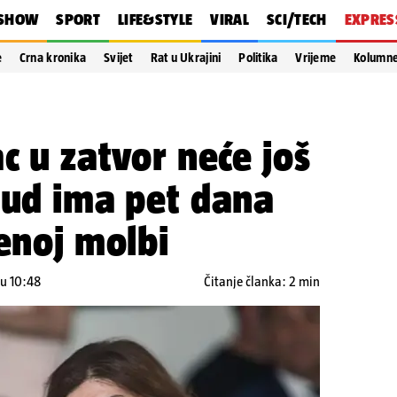
SHOW
SPORT
LIFE&STYLE
VIRAL
SCI/TECH
EXPRES
e
Crna kronika
Svijet
Rat u Ukrajini
Politika
Vrijeme
Kolumn
c u zatvor neće još
Sud ima pet dana
jenoj molbi
 u 10:48
Čitanje članka: 2 min