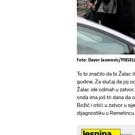
Foto: Davor Javorovic/PIXSEL
To bi značilo da bi Žalac
godine. Za slučaj da joj 
Žalac ide odmah u zatvor. 
onda ima još tri dana da od
Božić i otići u zatvor u si
dijagnostiku u Remetincu 