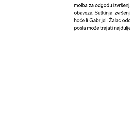
molba za odgodu izvršenj
obaveza. Sutkinja izvršen
hoće li Gabrijeli Žalac o
posla može trajati najdulj