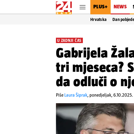
PLUS+
NEWS
Hrvatska
Dan pobjed
U ZADNJI ČAS
Gabrijela Žala
tri mjeseca? 
da odluči o n
Piše
Laura Šiprak
,
ponedjeljak, 6.10.2025.