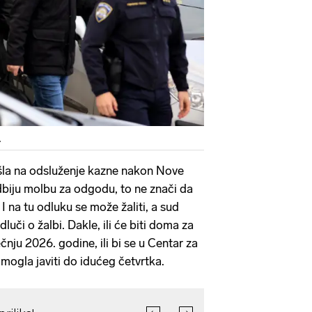
L
 išla na odsluženje kazne nakon Nove
odbiju molbu za odgodu, to ne znači da
I na tu odluku se može žaliti, a sud
luči o žalbi. Dakle, ili će biti doma za
ječnju 2026. godine, ili bi se u Centar za
mogla javiti do idućeg četvrtka.