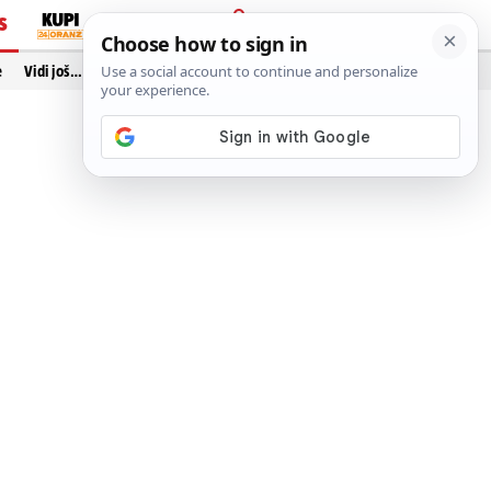
S
PRIJAVA
e
Vidi još…